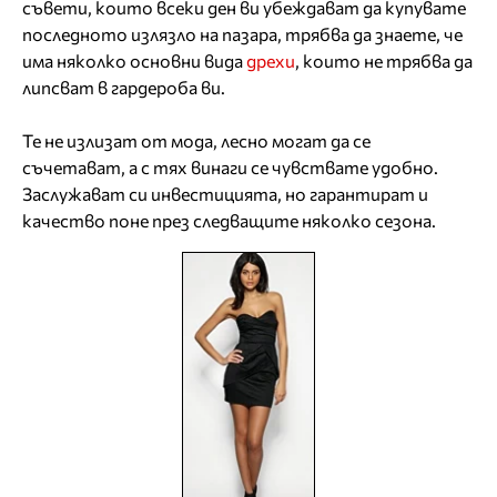
съвети, които всеки ден ви убеждават да купувате
последното излязло на пазара, трябва да знаете, че
има няколко основни вида
дрехи
, които не трябва да
липсват в гардероба ви.
Те не излизат от мода, лесно могат да се
съчетават, а с тях винаги се чувствате удобно.
Заслужават си инвестицията, но гарантират и
качество поне през следващите няколко сезона.