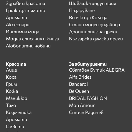
Здраве и красота
Шивашка индустрия
Грижи за тялото
Пазаруване
Аромати
Всичко за Коледа
Аксесоари
Стани моден дизайнер
Интимна мода
Дропшипинг на дрехи
Модни списания и книги
Български дамски дрехи
Любопитни новини
Красота
За абитуриенти
Лице
Сватбен Бутик ALEGRA
Коса
Alfa Brides
Грим
Banderol
Кожа
Be Queen
Маникюр
BRIDAL FASHION
Тяло
Mon Amour
Козметика
Стоян Радичев
Аромати
Съвети