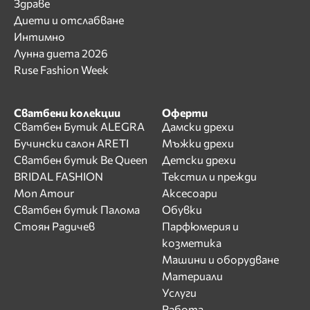
Здраве
Диети и отслабване
Интимно
Лунна диета 2026
Ruse Fashion Week
Сватбени колекции
Оферти
Сватбен Бутик ALEGRA
Дамски дрехи
Бучински салон ARETI
Мъжки дрехи
Сватбен бутик Be Queen
Детски дрехи
BRIDAL FASHION
Текстил и прежди
Mon Amour
Аксесоари
Сватбен бутик Палома
Обувки
Стоян Радичев
Парфюмерия и
козметика
Машини и оборудване
Материали
Услуги
Работа