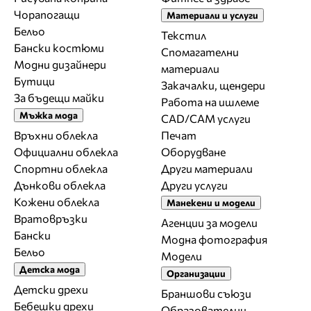
Чорапогащи
Материали и услуги
Бельо
Текстил
Бански костюми
Спомагателни
Модни дизайнери
материали
Бутици
Закачалки, щендери
За бъдещи майки
Работа на ишлеме
Мъжка мода
CAD/CAM услуги
Връхни облекла
Печат
Официални облекла
Оборудване
Спортни облекла
Други материали
Дънкови облекла
Други услуги
Кожени облекла
Манекени и модели
Вратовръзки
Агенции за модели
Бански
Модна фотография
Бельо
Модели
Детска мода
Организации
Детски дрехи
Браншови съюзи
Бебешки дрехи
Образователни