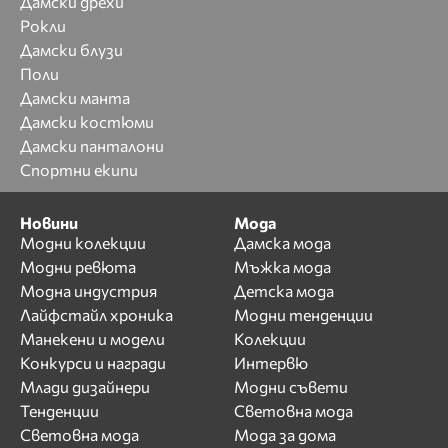
Дамски дрехи
Рокли
Дамски блузи
Поли
Дамски манта
Дамски костюми
Дамски панталони
Спортни екипи
Новини
Мода
Модни колекции
Дамска мода
Модни ревюта
Мъжка мода
Модна индустрия
Детска мода
Лайфстайл хроника
Модни тенденции
Манекени и модели
Колекции
Конкурси и награди
Интервю
Млади дизайнери
Модни съвети
Тенденции
Световна мода
Световна мода
Мода за дома