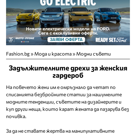
Fashion.bg
»
Мода и красота
»
Модни съвети
Задължителните дрехи за женския
гардероб
На повечето жени им е омръзнало да четат по
списанията безбройните статии за нашумелите
модните тенденции, съветите на дизайнерите и
куп други неща, които карат жената да пазарува без
почивка.
За да не ставате жертва на манипулативните