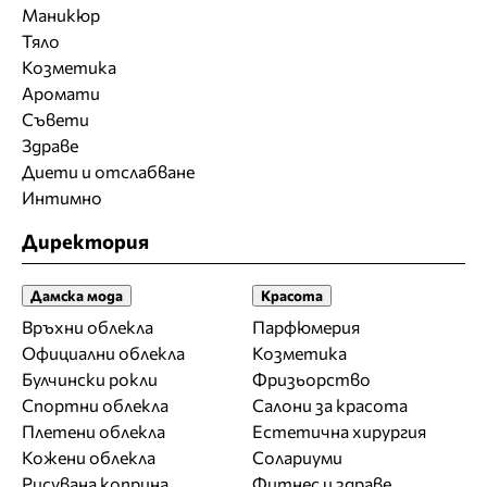
Маникюр
Тяло
Козметика
Аромати
Съвети
Здраве
Диети и отслабване
Интимно
Директория
Дамска мода
Красота
Връхни облекла
Парфюмерия
Официални облекла
Козметика
Булчински рокли
Фризьорство
Спортни облекла
Салони за красота
Плетени облекла
Естетична хирургия
Кожени облекла
Солариуми
Рисувана коприна
Фитнес и здраве