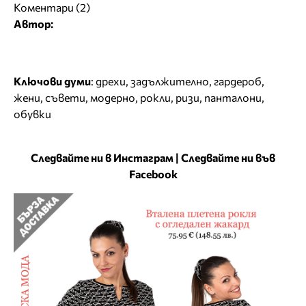
Коментари (2)
Автор:
Ключови думи
:
дрехи
,
задължително
,
гардероб
,
жени
,
съвети
,
модерно
,
рокли
,
ризи
,
панталони
,
обувки
Следвайте ни в Инстаграм
|
Следвайте ни във
Facebook