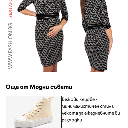
Още от Модни съвети
Бежови кецове -
минималистичен стил и
лекота за ежедневните ви
разходки