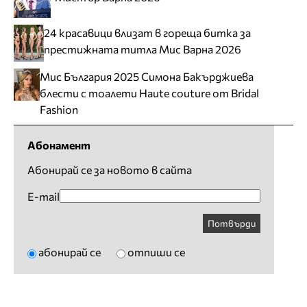
24 красавици влизат в гореща битка за
престижната титла Мис Варна 2026
Мис България 2025 Симона Бакърджиева
блести с тоалети Haute couture от Bridal
Fashion
Абонамент
Абонирай се за новото в сайта
E-mail
Потвърди
абонирай се
отпиши се