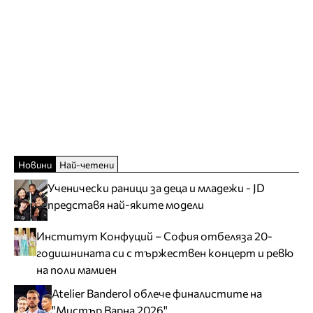
Новини
Най-четени
Ученически раници за деца и младежи - JD
представя най-яките модели
Институт Конфуций – София отбеляза 20-
годишнината си с тържествен концерт и ревю
на поли мамиен
Atelier Banderol облече финалистите на
"Мистър Варна 2026"