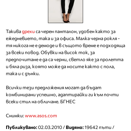
Такива
дрехи
са черен панталон, удобен както за
ежедневието, така и за офиса. Малка черна рокля -
тя никога не е демоде и в същото време е подходяща
за всеки повод. Обувки на висок ток, за
предпочитане е да са черни, светло яке за пролетта
и бяла риза, която може да носите както с пола,
така и с дънки.
Всички тези предложения могат да бъдат
комбинирани успешно, адаптирайки ги към почти
всеки стил на обличане. БГНЕС
Снимки:
www.asos.com
Публикувано:
02.03.2010 /
Видяно:
19642 пъти /