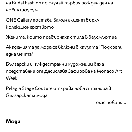
на Bridal Fashion по случай първия рожден ден на
новия шоурум
ONE Gallery постави важен акцент върху
колекционерството
Жените, които превърнаха стила в безсмъртие
Академията за мода се включи в каузата "Подкрепи
една мечта"
Български и чуждестранни художници бяха
представени от Десислава Зафирова на Monaco Art
Week
Pelagia Stage Couture открива нова страница в
българската мода
още новини...
Мода