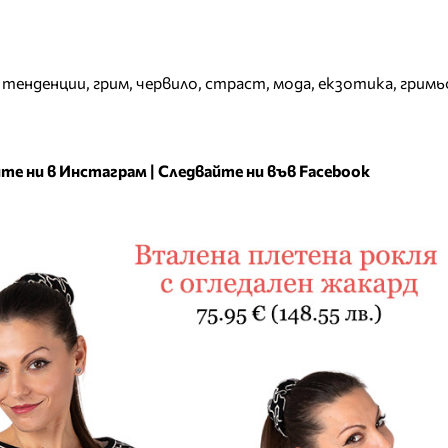
,
тенденции
,
грим
,
червило
,
страст
,
мода
,
екзотика
,
гримь
те ни в Инстаграм
|
Следвайте ни във Facebook