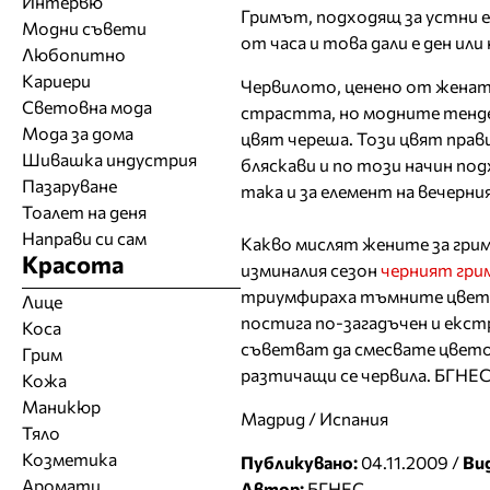
Интервю
Гримът, подходящ за устни е
Модни съвети
от часа и това дали е ден ил
Любопитно
Кариери
Червилото, ценено от жената,
Световна мода
страстта, но модните тенде
Мода за дома
цвят череша. Този цвят пра
Шивашка индустрия
бляскави и по този начин под
Пазаруване
така и за елемент на вечерния
Тоалет на деня
Направи си сам
Какво мислят жените за грим
Красота
изминалия сезон
черният гри
триумфираха тъмните цветов
Лице
постига по-загадъчен и екс
Коса
съветват да смесвате цветов
Грим
разтичащи се червила. БГНЕ
Кожа
Маникюр
Мадрид / Испания
Тяло
Козметика
Публикувано:
04.11.2009 /
Ви
Аромати
Автор:
БГНЕС