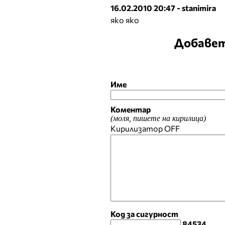
16.02.2010 20:47 - stanimira
яко яко
Добавет
Име
Коментар
(моля, пишете на кирилица)
Кирилизатор
OFF
Код за сигурност
84534