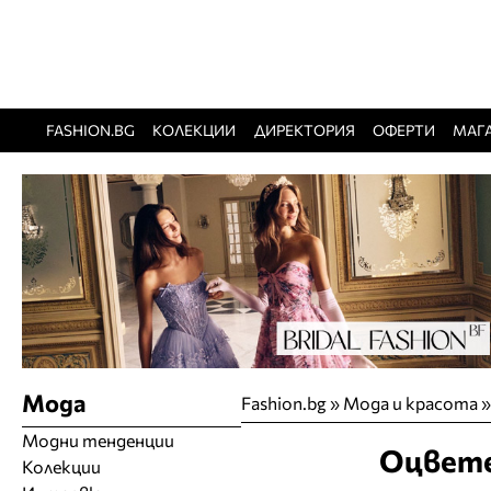
FASHION.BG
КОЛЕКЦИИ
ДИРЕКТОРИЯ
ОФЕРТИ
МАГ
Мода
Fashion.bg
»
Мода и красота
Модни тенденции
Оцвете
Колекции