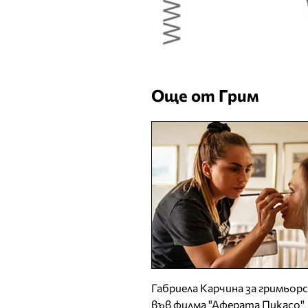
Още от Грим
Габриела Карчина за гримьор
във филма "Аферата Пикасо"