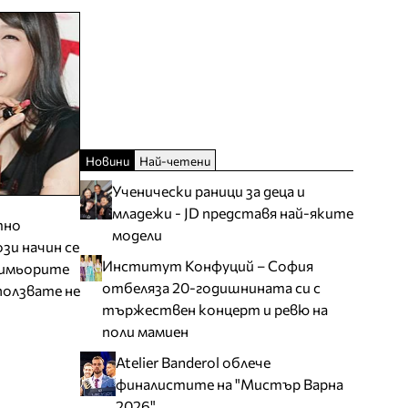
Новини
Най-четени
Ученически раници за деца и
младежи - JD представя най-яките
тно
модели
зи начин се
Институт Конфуций – София
римьорите
отбеляза 20-годишнината си с
ползвате не
тържествен концерт и ревю на
поли мамиен
Atelier Banderol облече
финалистите на "Мистър Варна
2026"