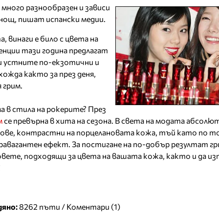
 много разнообразен и зависи
и нощ, пишат испански медии.
 винаги е било с цвета на
нции тази година предлагат
ви устните по-екзотични и
хожда както за през деня,
 грим.
а в стила на рокерите? През
м
се превърна в хита на сезона. В света на модата абсолю
е, контрастни на порцелановата кожа, тъй като по то
травагантен ефект. За постигане на по-добър резултат г
ете, подходящи за цвета на вашата кожа, както и да из
С
дяно:
8262 пъти /
Коментари (1)