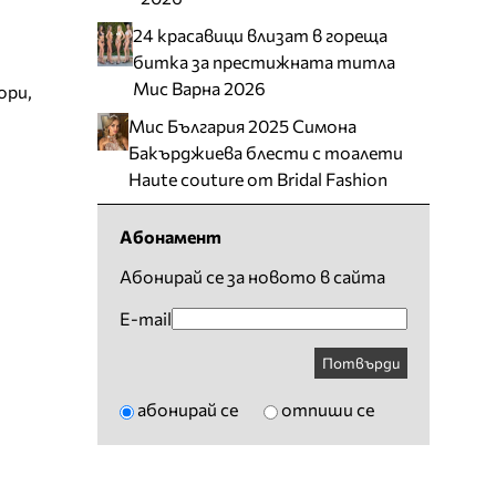
24 красавици влизат в гореща
битка за престижната титла
Мис Варна 2026
ори
,
Мис България 2025 Симона
Бакърджиева блести с тоалети
Haute couture от Bridal Fashion
Абонамент
Абонирай се за новото в сайта
E-mail
Потвърди
абонирай се
отпиши се