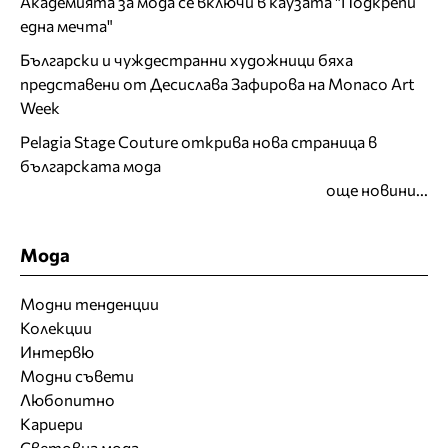
Академията за мода се включи в каузата "Подкрепи
една мечта"
Български и чуждестранни художници бяха
представени от Десислава Зафирова на Monaco Art
Week
Pelagia Stage Couture открива нова страница в
българската мода
още новини...
Мода
Модни тенденции
Колекции
Интервю
Модни съвети
Любопитно
Кариери
Световна мода