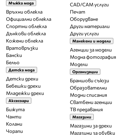
Мъжка мода
CAD/CAM услуги
Връхни облекла
Печат
Официални облекла
Оборудване
Спортни облекла
Други материали
Дънкови облекла
Други услуги
Кожени облекла
Манекени и модели
Вратовръзки
Агенции за модели
Бански
Модна фотография
Бельо
Модели
Детска мода
Организации
Детски дрехи
Браншови съюзи
Бебешки дрехи
Образователни
Младежки дрехи
Модни списания
Аксесоари
Сватбени агенции
Бижута
ТВ предавания
Чанти
Магазини
Колани
Магазини за дрехи
Чорапи
Магазини за обувки