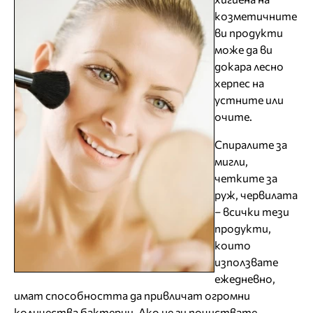
козметичните
ви продукти
може да ви
докара лесно
херпес на
устните или
очите.
Спиралите за
мигли,
четките за
руж, червилата
– всички тези
продукти,
които
използвате
ежедневно,
имат способността да привличат огромни
количества бактерии. Ако не ги почиствате