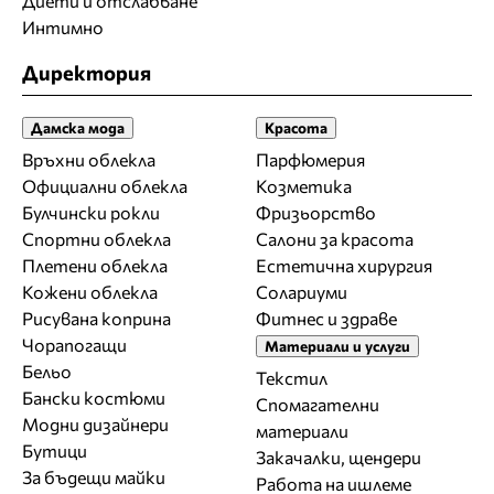
Диети и отслабване
Интимно
Директория
Дамска мода
Красота
Връхни облекла
Парфюмерия
Официални облекла
Козметика
Булчински рокли
Фризьорство
Спортни облекла
Салони за красота
Плетени облекла
Естетична хирургия
Кожени облекла
Солариуми
Рисувана коприна
Фитнес и здраве
Чорапогащи
Материали и услуги
Бельо
Текстил
Бански костюми
Спомагателни
Модни дизайнери
материали
Бутици
Закачалки, щендери
За бъдещи майки
Работа на ишлеме