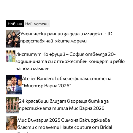
Новини
Най-четени
Ученически раници за деца и младежи - JD
представя най-яките модели
Институт Конфуций – София отбеляза 20-
годишнината си с тържествен концерт и ревю
на поли мамиен
Atelier Banderol облече финалистите на
"Мистър Варна 2026"
24 красавици влизат в гореща битка за
престижната титла Мис Варна 2026
Мис България 2025 Симона Бакърджиева
блести с тоалети Haute couture от Bridal