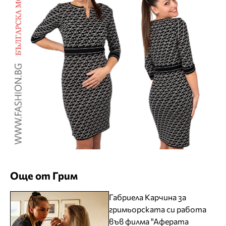
Още от Грим
Габриела Карчина за
гримьорската си работа
във филма "Аферата