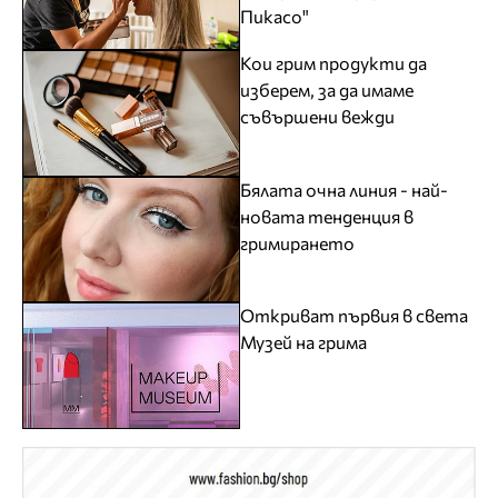
Пикасо"
Кои грим продукти да
изберем, за да имаме
съвършени вежди
Бялата очна линия - най-
новата тенденция в
гримирането
Откриват първия в света
Музей на грима