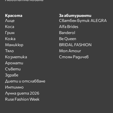
Красота
За абитуриенти
Лице
Сватбен Бутик ALEGRA
Коса
Alfa Brides
Грим
Banderol
Кожа
Be Queen
Маникюр
BRIDAL FASHION
Тяло
Mon Amour
Козметика
Стоян Радичев
Аромати
Съвети
Здраве
Диети и отслабване
Интимно
Лунна диета 2026
Ruse Fashion Week