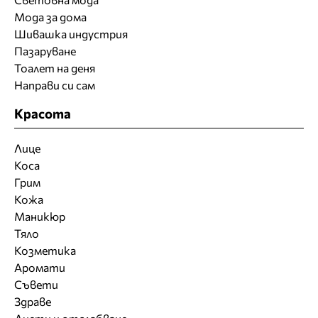
Мода за дома
Шивашка индустрия
Пазаруване
Тоалет на деня
Направи си сам
Красота
Лице
Коса
Грим
Кожа
Маникюр
Тяло
Козметика
Аромати
Съвети
Здраве