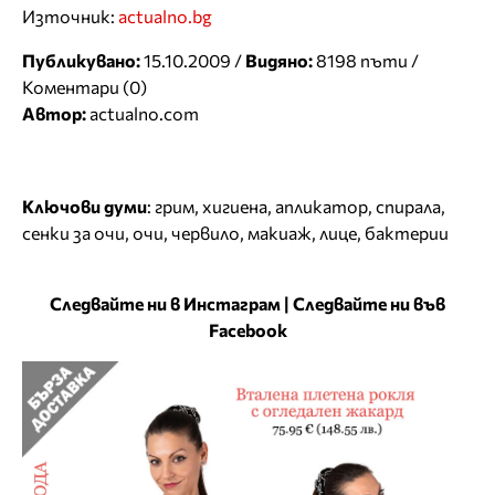
Източник:
actualno.bg
Публикувано:
15.10.2009 /
Видяно:
8198 пъти /
Коментари (0)
Автор:
actualno.com
Ключови думи
:
грим
,
хигиена
,
апликатор
,
спирала
,
сенки за очи
,
очи
,
червило
,
макиаж
,
лице
,
бактерии
Следвайте ни в Инстаграм
|
Следвайте ни във
Facebook