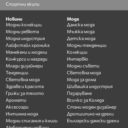
Спортни екипи
Новини
Мода
Модни колекции
Дамска мода
Модни ревюта
Мъжка мода
Модна индустрия
Детска мода
Лайфстайл хроника
Модни тенденции
Манекени и модели
Колекции
Конкурси и награди
Интервю
Млади дизайнери
Модни съвети
Тенденции
Световна мода
Световна мода
Мода за дома
Здраве и красота
Шивашка индустрия
Грижи за тялото
Пазаруване
Аромати
Всичко за Коледа
Аксесоари
Стани моден дизайнер
Интимна мода
Дропшипинг на дрехи
Модни списания и книги
Български дамски дрехи
Любопитни новини