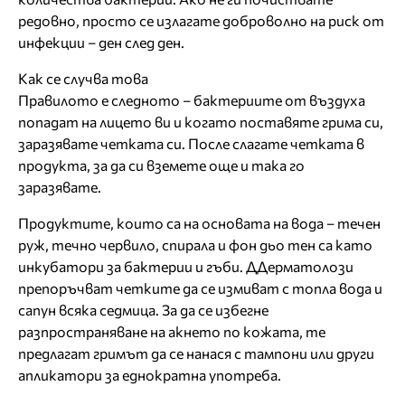
редовно, просто се излагате доброволно на риск от
инфекции – ден след ден.
Как се случва това
Правилото е следното – бактериите от въздуха
попадат на лицето ви и когато поставяте грима си,
заразявате четката си. После слагате четката в
продукта, за да си вземете още и така го
заразявате.
Продуктите, които са на основата на вода – течен
руж, течно червило, спирала и фон дьо тен са като
инкубатори за бактерии и гъби. ДДерматолози
препоръчват четките да се измиват с топла вода и
сапун всяка седмица. За да се избегне
разпространяване на акнето по кожата, те
предлагат гримът да се нанася с тампони или други
апликатори за еднократна употреба.