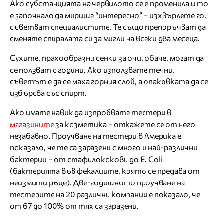
Ако субстанцията на червилото се е променила и то
е започнало да мирише “интересно” – изхвърлете го,
съветват специалистите. Те също препоръчват да
сменяте спиралата си за мигли на всеки два месеца.
Сухите, прахообразни сенки за очи, обаче, могат да
се ползват с години. Ако използвате течни,
съветът е да се маха горния слой, а опаковката да се
избърсва със спирт.
Ако имате навик да изпробвате тестери в
магазините
за козметика – откажете се от него
незабавно. Проучване на тестери в Америка е
показало, че те са заразени с много и най-различни
бактерии – от стафилококови до Е. Coli
(бактерията във фекалиите, която се предава от
неизмити ръце). Две-годишното проучване на
тестерите на 20 различни компании е показало, че
от 67 до 100% от тях са заразени.