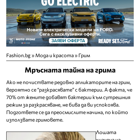
Fashion.bg
»
Мода и красота
»
Грим
Мръсната тайна на грима
Ако не почиствате редовно апликаторите на грим,
вероятно се “разкрасявате” с бактерии. А факта, че
70% от жените добавят бактерии към сутрешния
режим за разкрасяване, не бива да ви успокоява.
Подгответе се да преосмислите начина, по който
използвате гримовете.
Лошата
хигиена на