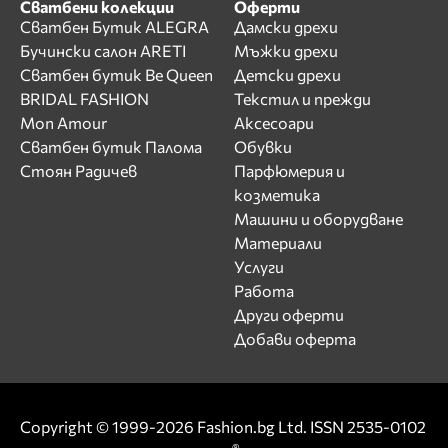
Сватбени колекции
Оферти
Сватбен Бутик ALEGRA
Дамски дрехи
Бучински салон ARETI
Мъжки дрехи
Сватбен бутик Be Queen
Детски дрехи
BRIDAL FASHION
Текстил и прежди
Mon Amour
Аксесоари
Сватбен бутик Палома
Обувки
Стоян Радичев
Парфюмерия и
козметика
Машини и оборудване
Материали
Услуги
Работа
Други оферти
Добави оферта
Copyright © 1999-2026 Fashion.bg Ltd. ISSN 2535-0102