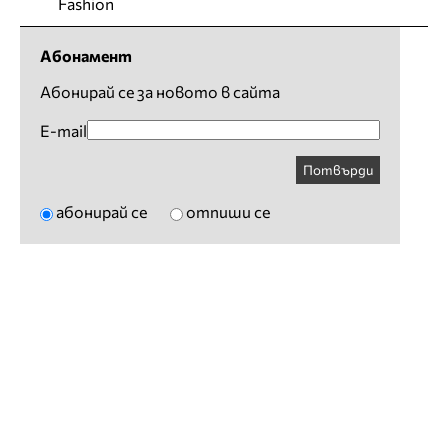
Fashion
Абонамент
Абонирай се за новото в сайта
E-mail
Потвърди
абонирай се
отпиши се