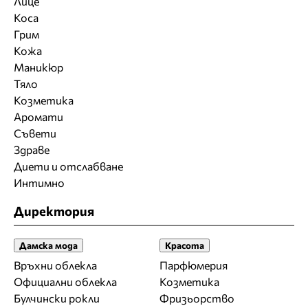
Лице
Коса
Грим
Кожа
Маникюр
Тяло
Козметика
Аромати
Съвети
Здраве
Диети и отслабване
Интимно
Директория
Дамска мода
Красота
Връхни облекла
Парфюмерия
Официални облекла
Козметика
Булчински рокли
Фризьорство