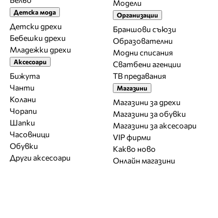
Модели
Детска мода
Организации
Детски дрехи
Браншови съюзи
Бебешки дрехи
Образователни
Младежки дрехи
Модни списания
Аксесоари
Сватбени агенции
Бижута
ТВ предавания
Чанти
Магазини
Колани
Магазини за дрехи
Чорапи
Магазини за обувки
Шапки
Магазини за aксесоари
Часовници
VIP фирми
Обувки
Какво ново
Други аксесоари
Онлайн магазини