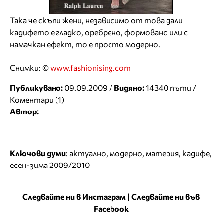
Така че скъпи жени, независимо от това дали
кадифето е гладко, оребрено, формовано или с
намачкан ефект, то е просто модерно.
Снимки: ©
www.fashionising.com
Публикувано:
09.09.2009 /
Видяно:
14340 пъти /
Коментари (1)
Автор:
Ключови думи
:
актуално
,
модерно
,
материя
,
кадифе
,
есен-зима 2009/2010
Следвайте ни в Инстаграм
|
Следвайте ни във
Facebook