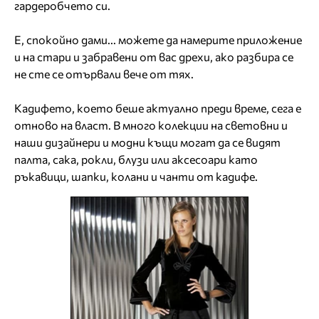
гардеробчето си.
Е, спокойно дами... можете да намерите приложение
и на стари и забравени от вас дрехи, ако разбира се
не сте се отървали вече от тях.
Кадифето, което беше актуално преди време, сега е
отново на власт. В много колекции на световни и
наши дизайнери и модни къщи могат да се видят
палта, сака, рокли, блузи или аксесоари като
ръкавици, шапки, колани и чанти от кадифе.