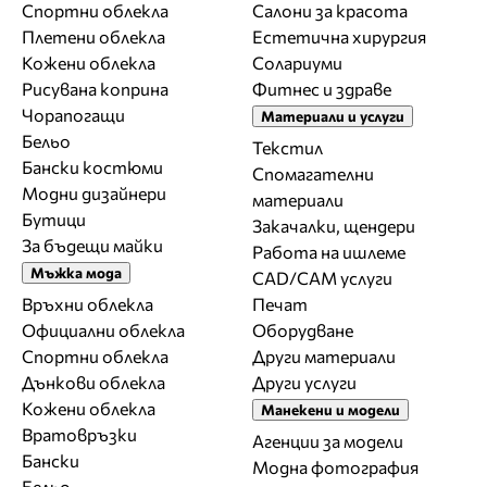
Спортни облекла
Салони за красота
Плетени облекла
Естетична хирургия
Кожени облекла
Солариуми
Рисувана коприна
Фитнес и здраве
Чорапогащи
Материали и услуги
Бельо
Текстил
Бански костюми
Спомагателни
Модни дизайнери
материали
Бутици
Закачалки, щендери
За бъдещи майки
Работа на ишлеме
Мъжка мода
CAD/CAM услуги
Връхни облекла
Печат
Официални облекла
Оборудване
Спортни облекла
Други материали
Дънкови облекла
Други услуги
Кожени облекла
Манекени и модели
Вратовръзки
Агенции за модели
Бански
Модна фотография
Бельо