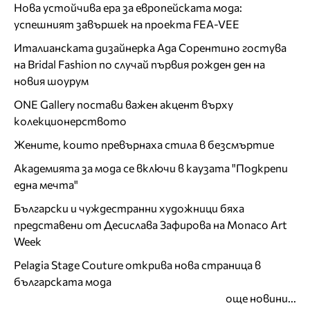
Нова устойчива ера за европейската мода:
успешният завършек на проекта FEA-VEE
Италианската дизайнерка Ада Сорентино гостува
на Bridal Fashion по случай първия рожден ден на
новия шоурум
ONE Gallery постави важен акцент върху
колекционерството
Жените, които превърнаха стила в безсмъртие
Академията за мода се включи в каузата "Подкрепи
една мечта"
Български и чуждестранни художници бяха
представени от Десислава Зафирова на Monaco Art
Week
Pelagia Stage Couture открива нова страница в
българската мода
още новини...