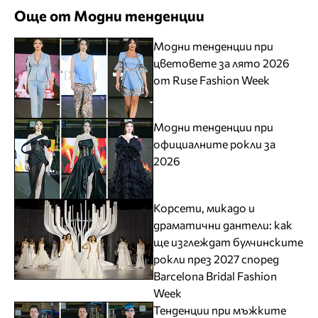
Още от Модни тенденции
Модни тенденции при
цветовете за лято 2026
от Ruse Fashion Week
Модни тенденции при
официалните рокли за
2026
Корсети, микадо и
драматични дантели: как
ще изглеждат булчинските
рокли през 2027 според
Barcelona Bridal Fashion
Week
Тенденции при мъжките