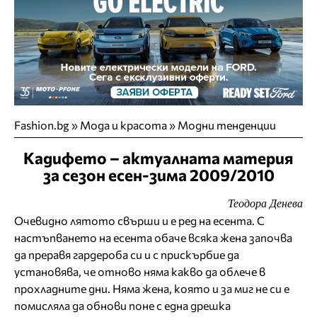
Fashion.bg
»
Мода и красота
»
Модни тенденции
Кадифето – актуалната материя
за сезон есен-зима 2009/2010
Теодора Денева
Очевидно лятото свърши и е ред на есента. С
настъпването на есента обаче всяка жена започва
да преравя гардероба си и с прискърбие да
установява, че отново няма какво да облече в
прохладните дни. Няма жена, която и за миг не си е
помисляла да обнови поне с една дрешка