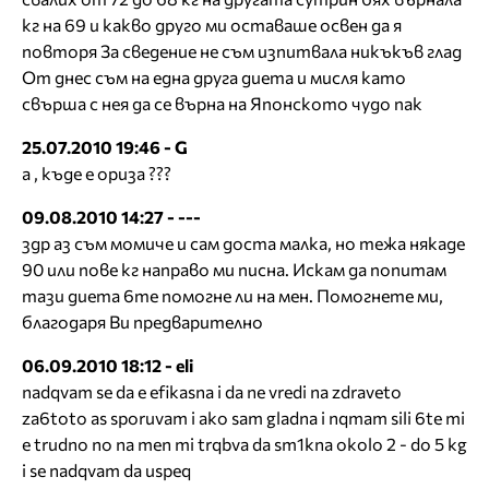
кг на 69 и какво друго ми оставаше освен да я
повторя За сведение не съм изпитвала никъкъв глад
От днес съм на една друга диета и мисля като
свърша с нея да се върна на Японското чудо пак
25.07.2010 19:46 - G
а , къде е ориза ???
09.08.2010 14:27 - ---
здр аз съм момиче и сам доста малка, но тежа някаде
90 или пове кг направо ми писна. Искам да попитам
тази диета 6те помогне ли на мен. Помогнете ми,
благодаря Ви предварително
06.09.2010 18:12 - eli
nadqvam se da e efikasna i da ne vredi na zdraveto
za6toto as sporuvam i ako sam gladna i nqmam sili 6te mi
e trudno no na men mi trqbva da sm1kna okolo 2 - do 5 kg
i se nadqvam da uspeq