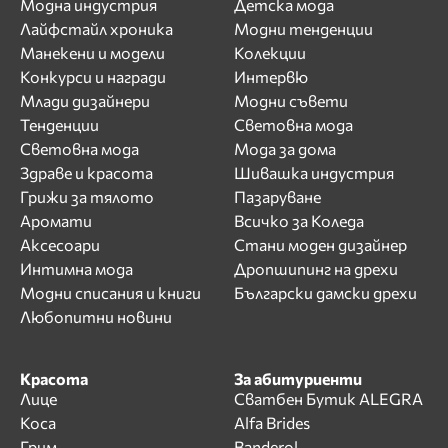
Модна индустрия
Детска мода
Лайфстайл хроника
Модни тенденции
Манекени и модели
Колекции
Конкурси и награди
Интервю
Млади дизайнери
Модни съвети
Тенденции
Световна мода
Световна мода
Мода за дома
Здраве и красота
Шивашка индустрия
Грижи за тялото
Пазаруване
Аромати
Всичко за Коледа
Аксесоари
Стани моден дизайнер
Интимна мода
Дропшипинг на дрехи
Модни списания и книги
Български дамски дрехи
Любопитни новини
Красота
За абитуриенти
Лице
Сватбен Бутик ALEGRA
Коса
Alfa Brides
Грим
Banderol