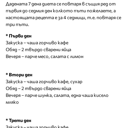
Дадената 7 дена диета се повтаря в същия ред от
първия до седмия ден колкото пъти пожелаете, а
настоящата рецепта е за 4 седмици, т.е. повтаря се
три пъти.
* Първи ден
Закуска – чаша горчиво кафе
Обяд – 2 твърдо сварени яйца
Вечеря – парче месо, салата с лимон
* Втори ден
Закуска – чаша горчиво кафе, сухар
Обяд – 2 твърдо сварени яйца
Вечеря – парче шунка, салата, една чаша кисело
мляко
* Трети ден
Закуска – чаша горчиво кафе