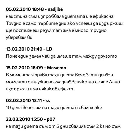
05.02.2010 18:48 - nadjibe
наистина съм изпробвала диетата и е ефикасна
Трудно е само първите дни ако успееш да издържиш
ще постигнеш резултат ама е много трудно
уверявам ви
13.02.2010 21:49 - LD
Поне един зелен чай да имаше там между другото
15.02.2010 16:09 - Мамето
В момента я правя тази диета вече 3-ти ден!На
моменти съм ужасно гладна!!Всичко ми се яде Дано
издържа и има някакъв ефект
03.03.2010 13:11 - ss
10 дена вече сам на тази диета и свалих 5кг
23.03.2010 15:50 - р07
на тази диета съм от 5 дни свалила съм 2 кг но съм