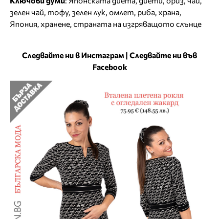
Ключови думи
:
Японската диета
,
диети
,
ориз
,
чай
,
зелен чай
,
тофу
,
зелен лук
,
омлет
,
риба
,
храна
,
Япония
,
хранене
,
страната на изгряващото слънце
Следвайте ни в Инстаграм
|
Следвайте ни във
Facebook