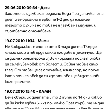
29.06.2010 09:34 - Деси
Защото си изгубила предимно вода При започване на
диети е нормално първите 1-2 дни да намалее
теглото с 2-3 кг но това не е загуба на мазнини и
съответно отслабване
19.07.2010 11:34 - Мими
Не виждам,кое е японското в тази диета.Твърде
много месо и твърде малко плодове и зеленчуци.Ще
се дигне холестерола извън нормата после трябва
да се лекува човек от болести. Освен това е само
глад. От това ще се отслабне, няма спор, но после
като почне човек да си яде отново ще възстанови
килограмите.
19.07.2010 15:40 - КАМИ
Вече свърших диетата и то 2 пъти по 14 дни Какво
да ви кажа едвам 6-7кг по-малко През първите 14 дни
свалих от 72 до 68 кг на другата сутрин бях върнала