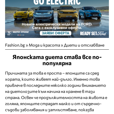
Fashion.bg
»
Мода и красота
»
Диети и отслабване
Японската диета става все по-
популярна
Причината за това е проста – японците са сред
хората, които живеят най-дълго. Именно това
привлече в последните няколко години вниманието
на диетолозите към начина на хранене в тази
страна. Освен че продължителността на живота е
голяма, японците страдат малко и от сърдечно-
съдови заболявания и затлъстяване, показва