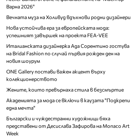
Варна 2026"
Вечната муза на Холивуд вдъхнови родни дизайнери
Нова устойчива ера за европейската мода:
успешният завършек на проекта FEA-VEE
Италианската дизайнерка Ада Сорентино гостува
на Bridal Fashion по случай първия рожден ден на
новия шоурум
ONE Gallery постави важен акцент върху
колекционерството
Жените, които превърнаха стила в безсмъртие
Академията за мода се включи в каузата "Подкрепи
една мечта"
Български и чуждестранни художници бяха
представени от Десислава Зафирова на Monaco Art
Week