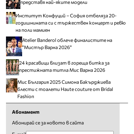
представя най-яките модели
Институт Конфуций – София отбеляза 20-
годишнината си с тържествен концерт и ревю
на поли мамиен
Atelier Banderol облече финалистите на
"Мистър Варна 2026"
24 красавици влизат в гореща битка за
престижната титла Мис Варна 2026
Мис България 2025 Симона Бакърджиева
блести с тоалети Haute couture от Bridal
Fashion
Абонамент
Абонирай се за новото в сайта