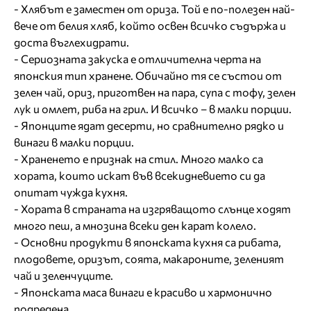
- Хлябът е заместен от ориза. Той е по-полезен най-
вече от белия хляб, който освен всичко съдържа и
доста въглехидрати.
- Сериозната закуска е отличителна черта на
японския тип хранене. Обичайно тя се състои от
зелен чай, ориз, приготвен на пара, супа с тофу, зелен
лук и омлет, риба на грил. И всичко – в малки порции.
- Японците ядат десерти, но сравнително рядко и
винаги в малки порции.
- Храненето е признак на стил. Много малко са
хората, които искат във всекидневието си да
опитат чужда кухня.
- Хората в страната на изгряващото слънце ходят
много пеш, а мнозина всеки ден карат колело.
- Основни продукти в японската кухня са рибата,
плодовете, оризът, соята, макароните, зеленият
чай и зеленчуците.
- Японската маса винаги е красиво и хармонично
подредена.