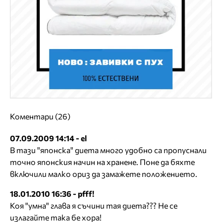
Коментари (26)
07.09.2009 14:14 - el
В тази "японска" диета много удобно са пропуснали
точно японския начин на хранене. Поне да бяхте
включили малко ориз да замажете положението.
18.01.2010 16:36 - pfff!
Коя "умна" глава я съчини тая диета??? Не се
излагайте така бе хора!