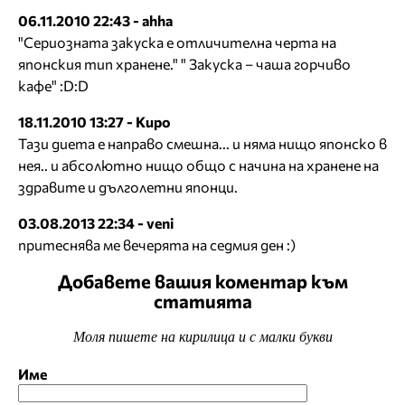
06.11.2010 22:43 - ahha
"Сериозната закуска е отличителна черта на
японския тип хранене." " Закуска – чаша горчиво
кафе" :D:D
18.11.2010 13:27 - Киро
Тази диета е направо смешна... и няма нищо японско в
нея.. и абсолютно нищо общо с начина на хранене на
здравите и дълголетни японци.
03.08.2013 22:34 - veni
притеснява ме вечерята на седмия ден :)
Добавете вашия коментар към
статията
Моля пишете на кирилица и с малки букви
Име