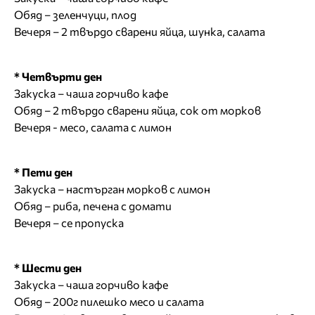
Обяд – зеленчуци, плод
Вечеря – 2 твърдо сварени яйца, шунка, салата
* Четвърти ден
Закуска – чаша горчиво кафе
Обяд – 2 твърдо сварени яйца, сок от морков
Вечеря - месо, салата с лимон
* Пети ден
Закуска – настърган морков с лимон
Обяд – риба, печена с домати
Вечеря – се пропуска
* Шести ден
Закуска – чаша горчиво кафе
Обяд – 200г пилешко месо и салата