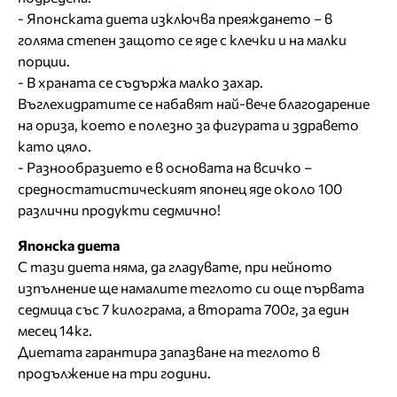
- Японската диета изключва преяждането – в
голяма степен защото се яде с клечки и на малки
порции.
- В храната се съдържа малко захар.
Въглехидратите се набавят най-вече благодарение
на ориза, което е полезно за фигурата и здравето
като цяло.
- Разнообразието е в основата на всичко –
средностатистическият японец яде около 100
различни продукти седмично!
Японска диета
С тази диета няма, да гладувате, при нейното
изпълнение ще намалите теглото си още първата
седмица със 7 килограма, а втората 700г, за един
месец 14кг.
Диетата гарантира запазване на теглото в
продължение на три години.