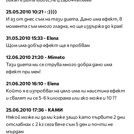
25.05.2010 10:21 - :))))
И аз от днес съм на тази диета. Дано има ефект, в
момента съм много гладна, но ще издържа до края!
31.05.2010 15:33 - Elena
Щом има добър ефект ще я пробвам
12.06.2010 21:20 - Mimeto
Тази диета ми се струва много добра дано има
ефект при мен!
21.06.2010 16:10 - Elena
Който я е изпробвал на цяло има ли наистина ефект
и свалят ли се 5-6 килограма или ако може и 10 ??
25.06.2010 17:36 - КАМИ
Някой може ли да ми каже защо като първите 2 дни
отслабнах с 2 кг сега вече съм 5 ден и почти не
мърдам