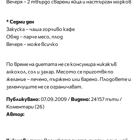
Вечеря – 2 твърдо сварени яйца и настърган морков
* Седми ден
Закуска – чаша горчиво кафе
Обяд – парче месо, плод
Вечеря – може всичко
По време на диетата не се консумира никакъв
алкохол, сол и захар. Месото се приготвя по
желание – печено, пържено или варено. Плодовете и
зеленчуците не се ограничават.
Публикувано:
07.09.2009 /
Видяно:
24157 пъти /
Коментари (26)
Автор: