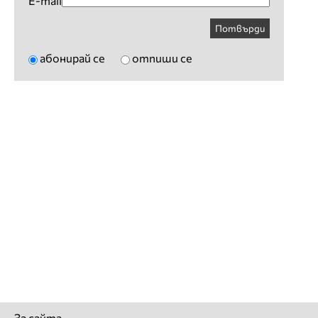
E-mail
Потвърди
абонирай се
отпиши се
За сайта