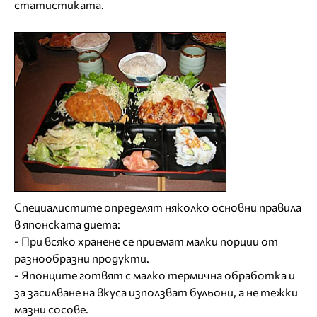
статистиката.
Специалистите определят няколко основни правила
в японската диета:
- При всяко хранене се приемат малки порции от
разнообразни продукти.
- Японците готвят с малко термична обработка и
за засилване на вкуса използват бульони, а не тежки
мазни сосове.