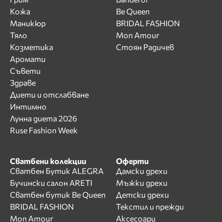
Кожа
Be Queen
Маникюр
BRIDAL FASHION
Тяло
Mon Amour
Козметика
Стоян Радичев
Аромати
Съвети
Здраве
Диети и отслабване
Интимно
Лунна диета 2026
Ruse Fashion Week
Сватбени колекции
Оферти
Сватбен Бутик ALEGRA
Дамски дрехи
Бучински салон ARETI
Мъжки дрехи
Сватбен бутик Be Queen
Детски дрехи
BRIDAL FASHION
Текстил и прежди
Mon Amour
Аксесоари