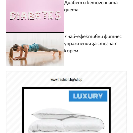
Диабет и кетогенната
диета
7 най-ефективни фитнес
упражнения за стегнат
корем