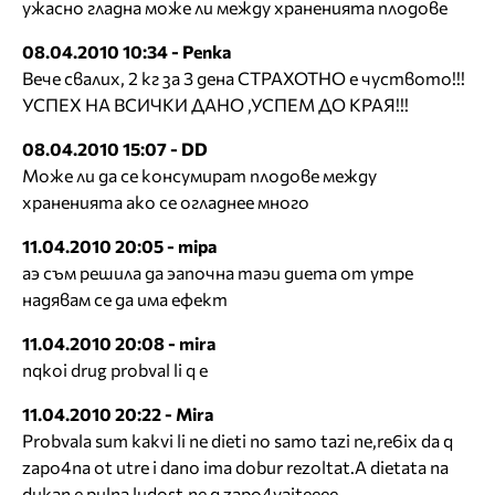
ужасно гладна може ли между храненията плодове
08.04.2010 10:34 - Penka
Вече свалих, 2 кг за 3 дена СТРАХОТНО е чуството!!!
УСПЕХ НА ВСИЧКИ ДАНО ,УСПЕМ ДО КРАЯ!!!
08.04.2010 15:07 - DD
Може ли да се консумират плодове между
храненията ако се огладнее много
11.04.2010 20:05 - mipa
аэ съм решила да эапочна таэи диета от утре
надявам се да има ефект
11.04.2010 20:08 - mira
nqkoi drug probval li q e
11.04.2010 20:22 - Mira
Probvala sum kakvi li ne dieti no samo tazi ne,re6ix da q
zapo4na ot utre i dano ima dobur rezoltat.A dietata na
dukan e pulna ludost,ne q zapo4vaiteeee