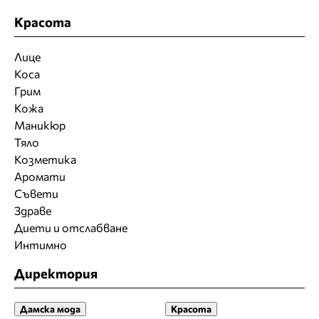
Красота
Лице
Коса
Грим
Кожа
Маникюр
Тяло
Козметика
Аромати
Съвети
Здраве
Диети и отслабване
Интимно
Директория
Дамска мода
Красота