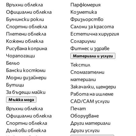
Връхни облекла
Парфюмерия
Официални облекла
Козметика
Булчински рокли
Фризьорство
Спортни облекла
Салони за красота
Плетени облекла
Естетична хирургия
Кожени облекла
Солариуми
Рисувана коприна
Фитнес и здраве
Чорапогащи
Материали и услуги
Бельо
Текстил
Бански костюми
Спомагателни
Модни дизайнери
материали
Бутици
Закачалки, щендери
За бъдещи майки
Работа на ишлеме
Мъжка мода
CAD/CAM услуги
Връхни облекла
Печат
Официални облекла
Оборудване
Спортни облекла
Други материали
Дънкови облекла
Други услуги