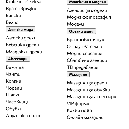
Кожени облекла
Манекени и модели
Вратовръзки
Агенции за модели
Бански
Модна фотография
Бельо
Модели
Детска мода
Организации
Детски дрехи
Браншови съюзи
Бебешки дрехи
Образователни
Младежки дрехи
Модни списания
Аксесоари
Сватбени агенции
Бижута
ТВ предавания
Чанти
Магазини
Колани
Магазини за дрехи
Чорапи
Магазини за обувки
Шапки
Магазини за aксесоари
Часовници
VIP фирми
Обувки
Какво ново
Други аксесоари
Онлайн магазини