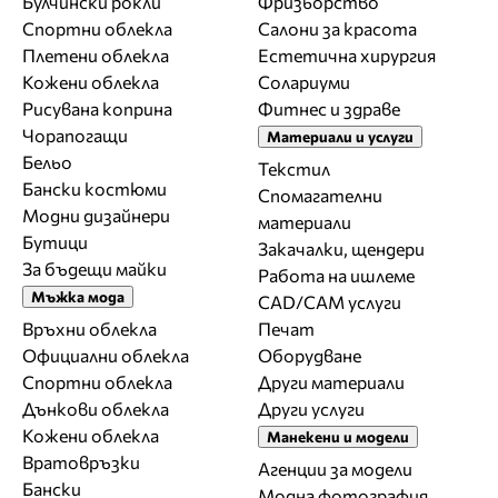
Булчински рокли
Фризьорство
Спортни облекла
Салони за красота
Плетени облекла
Естетична хирургия
Кожени облекла
Солариуми
Рисувана коприна
Фитнес и здраве
Чорапогащи
Материали и услуги
Бельо
Текстил
Бански костюми
Спомагателни
Модни дизайнери
материали
Бутици
Закачалки, щендери
За бъдещи майки
Работа на ишлеме
Мъжка мода
CAD/CAM услуги
Връхни облекла
Печат
Официални облекла
Оборудване
Спортни облекла
Други материали
Дънкови облекла
Други услуги
Кожени облекла
Манекени и модели
Вратовръзки
Агенции за модели
Бански
Модна фотография