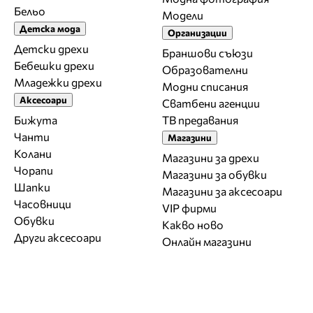
Бельо
Модели
Детска мода
Организации
Детски дрехи
Браншови съюзи
Бебешки дрехи
Образователни
Младежки дрехи
Модни списания
Аксесоари
Сватбени агенции
Бижута
ТВ предавания
Чанти
Магазини
Колани
Магазини за дрехи
Чорапи
Магазини за обувки
Шапки
Магазини за aксесоари
Часовници
VIP фирми
Обувки
Какво ново
Други аксесоари
Онлайн магазини