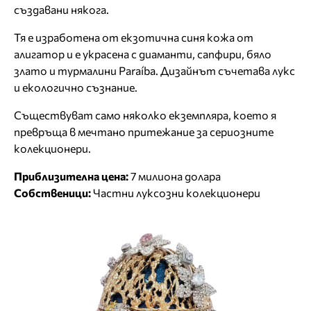
създавани някога.
Тя е изработена от екзотична синя кожа от
алигатор и е украсена с диаманти, сапфири, бяло
злато и турмалини Paraíba. Дизайнът съчетава лукс
и екологично съзнание.
Съществуват само няколко екземпляра, което я
превръща в мечтано притежание за сериозните
колекционери.
Приблизителна цена:
7 милиона долара
Собственици:
Частни луксозни колекционери