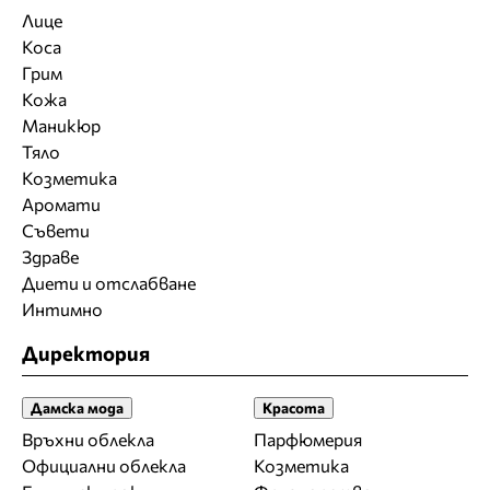
Лице
Коса
Грим
Кожа
Маникюр
Тяло
Козметика
Аромати
Съвети
Здраве
Диети и отслабване
Интимно
Директория
Дамска мода
Красота
Връхни облекла
Парфюмерия
Официални облекла
Козметика