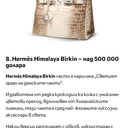
8. Hermès Himalaya Birkin – над 500 000
долара
Hermès Himalaya Birkin
често е наричана „Светият
граал на дамските чанти“.
Изработена от рядка крокодилска кожа с уникален
цветови преход, вдъхновен от Хималайските
планини, тази чанта е сред най-желаните луксозни
аксесоари в света.
Някои версии разполагат с обков, инкрустиран с