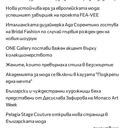
Нова устойчива ера за европейската мода:
успешният завършек на проекта FEA-VEE
Италианската дизайнерка Ада Сорентино гостува
на Bridal Fashion по случай първия рожден ден на
новия шоурум
ONE Gallery постави важен акцент върху
колекционерството
Жените, които превърнаха стила в безсмъртие
Академията за мода се включи в каузата "Подкрепи
една мечта"
Български и чуждестранни художници бяха
представени от Десислава Зафирова на Monaco Art
Week
Pelagia Stage Couture открива нова страница в
българската мода
още новини...