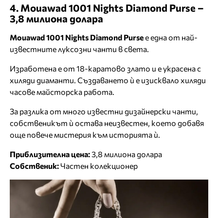
4. Mouawad 1001 Nights Diamond Purse –
3,8 милиона долара
Mouawad 1001 Nights Diamond Purse
е една от най-
известните луксозни чанти в света.
Изработена е от 18-каратово злато и е украсена с
хиляди диаманти. Създаването ѝ е изисквало хиляди
часове майсторска работа.
За разлика от много известни дизайнерски чанти,
собственикът ѝ остава неизвестен, което добавя
още повече мистерия към историята ѝ.
Приблизителна цена:
3,8 милиона долара
Собственик:
Частен колекционер