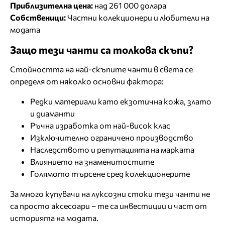
Приблизителна цена:
над 261 000 долара
Собственици:
Частни колекционери и любители на
модата
Защо тези чанти са толкова скъпи?
Стойността на най-скъпите чанти в света се
определя от няколко основни фактора:
Редки материали като екзотична кожа, злато
и диаманти
Ръчна изработка от най-висок клас
Изключително ограничено производство
Наследството и репутацията на марката
Влиянието на знаменитостите
Голямото търсене сред колекционерите
За много купувачи на луксозни стоки тези чанти не
са просто аксесоари – те са инвестиции и част от
историята на модата.