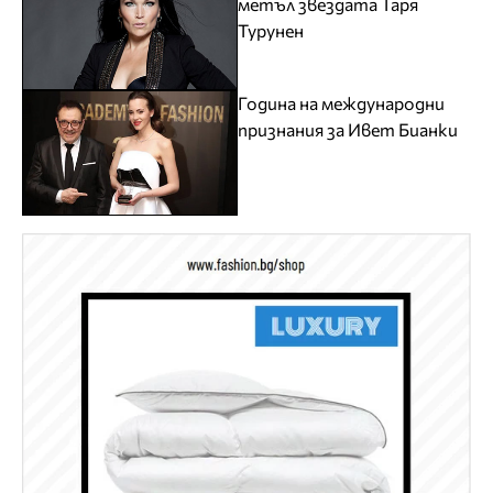
метъл звездата Таря
Турунен
Година на международни
признания за Ивет Бианки