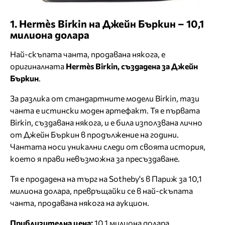
1. Hermès Birkin на Джейн Бъркин – 10,1
милиона долара
Най-скъпата чанта, продавана някога, е
оригиналната
Hermès Birkin, създадена за Джейн
Бъркин
.
За разлика от стандартните модели Birkin, тази
чанта е истински моден артефакт. Тя е първата
Birkin, създавана някога, и е била използвана лично
от Джейн Бъркин в продължение на години.
Чантата носи уникални следи от своята история,
което я прави невъзможна за пресъздаване.
Тя е продадена на търг на Sotheby's в Париж за 10,1
милиона долара, превръщайки се в най-скъпата
чанта, продавана някога на аукцион.
Приблизителна цена:
10,1 милиона долара