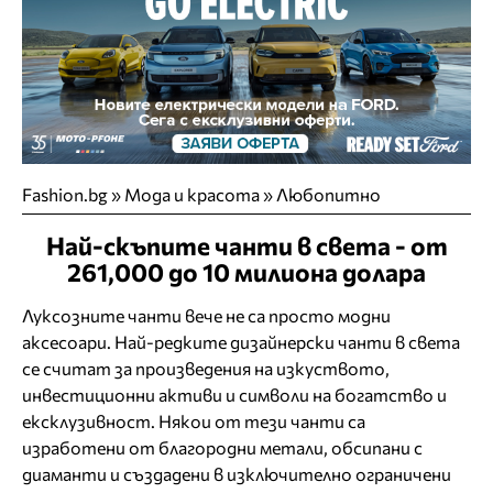
Fashion.bg
»
Мода и красота
»
Любопитно
Най-скъпите чанти в света - от
261,000 до 10 милиона долара
Луксозните чанти вече не са просто модни
аксесоари. Най-редките дизайнерски чанти в света
се считат за произведения на изкуството,
инвестиционни активи и символи на богатство и
ексклузивност. Някои от тези чанти са
изработени от благородни метали, обсипани с
диаманти и създадени в изключително ограничени