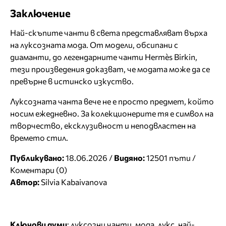
Заключение
Най-скъпите чанти в света представляват върха
на луксозната мода. От модели, обсипани с
диаманти, до легендарните чанти Hermès Birkin,
тези произведения доказват, че модата може да се
превърне в истинско изкуство.
Луксозната чанта вече не е просто предмет, който
носим ежедневно. За колекционерите тя е символ на
творчество, ексклузивност и неподвластен на
времето стил.
Публикувано:
18.06.2026 /
Видяно:
12501 пъти /
Коментари (0)
Автор:
Silvia Kabaivanova
Ключови думи
:
луксозни чанти
,
мода
,
лукс
,
най-