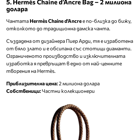
5. Hermès Chaine d’Ancre Bag – 2 милиона
долара
Чантата
Hermès Chaine d’Ancre
е по-близка до бижу,
отколкото до традиционна дамска чанта.
Създадена от дизайнера Пиер Арди, тя е изработена
от бяло злато и е обсипана със стотици диаманти.
Ограниченото производство и изключителната
изработка я превръщат в едно от най-ценните
творения на Hermès.
Приблизителна цена:
2 милиона долара
Собственици:
Частни колекционери