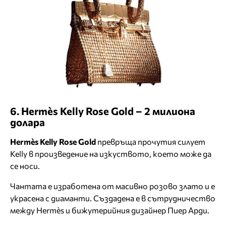
6. Hermès Kelly Rose Gold – 2 милиона
долара
Hermès Kelly Rose Gold
превръща прочутия силует
Kelly в произведение на изкуството, което може да
се носи.
Чантата е изработена от масивно розово злато и е
украсена с диаманти. Създадена е в сътрудничество
между Hermès и бижутерийния дизайнер Пиер Арди.