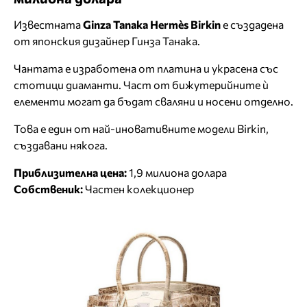
Известната
Ginza Tanaka Hermès Birkin
е създадена
от японския дизайнер Гинза Танака.
Чантата е изработена от платина и украсена със
стотици диаманти. Част от бижутерийните ѝ
елементи могат да бъдат сваляни и носени отделно.
Това е един от най-иновативните модели Birkin,
създавани някога.
Приблизителна цена:
1,9 милиона долара
Собственик:
Частен колекционер