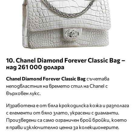
10. Chanel Diamond Forever Classic Bag –
над 261 000 долара
Chanel Diamond Forever Classic Bag
съчетава
неподвластния на времето стил на Chanel с
върховен лукс.
Изработена е от бяла крокодилска кожа и разполага
с елементи от бяло злато, украсени с диаманти.
Произведени са само ограничен брой бройки, което
я прави изключително ценна за колекционерите.