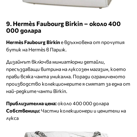
9. Hermès Faubourg Birkin – около 400
000 долара
Hermès Faubourg Birkin
е вдъхновена от прочутия
бутик на Hermès в Париж.
Дизайнът включва миниатюрни детайли,
пресъздаващи витрина на луксозен магазин, което
прави всяка чанта уникална. Поради ограниченото
производство колекционерите я смятат за една от
най-редките чанти Birkin.
Приблизителна цена:
около 400 000 долара
Собственици:
Частни колекционери и ценители на
лукса