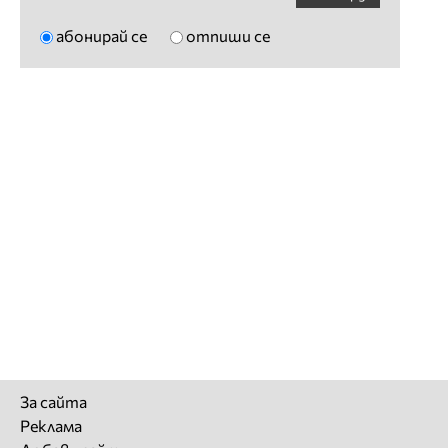
абонирай се
отпиши се
За сайта
Реклама