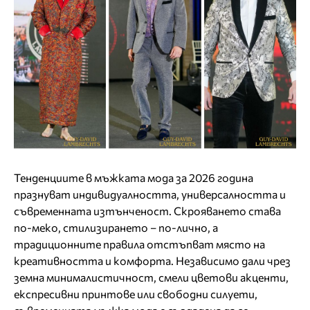
Тенденциите в мъжката мода за 2026 година
празнуват индивидуалността, универсалността и
съвременната изтънченост. Скрояването става
по-меко, стилизирането – по-лично, а
традиционните правила отстъпват място на
креативността и комфорта. Независимо дали чрез
земна минималистичност, смели цветови акценти,
експресивни принтове или свободни силуети,