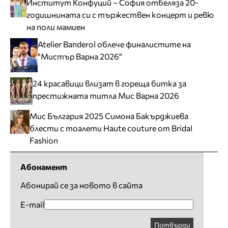
Институт Конфуций – София отбеляза 20-
годишнината си с тържествен концерт и ревю
на поли мамиен
Atelier Banderol облече финалистите на
"Мистър Варна 2026"
24 красавици влизат в гореща битка за
престижната титла Мис Варна 2026
Мис България 2025 Симона Бакърджиева
блести с тоалети Haute couture от Bridal
Fashion
Абонамент
Абонирай се за новото в сайта
E-mail
Потвърди