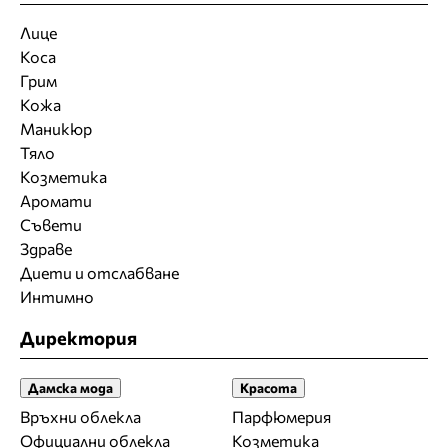
Лице
Коса
Грим
Кожа
Маникюр
Тяло
Козметика
Аромати
Съвети
Здраве
Диети и отслабване
Интимно
Директория
Дамска мода
Красота
Връхни облекла
Парфюмерия
Официални облекла
Козметика