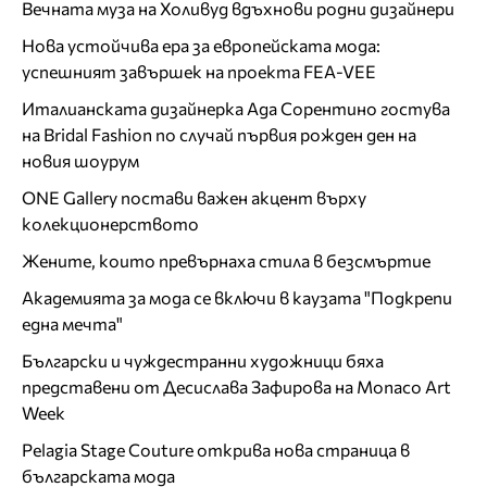
Вечната муза на Холивуд вдъхнови родни дизайнери
Нова устойчива ера за европейската мода:
успешният завършек на проекта FEA-VEE
Италианската дизайнерка Ада Сорентино гостува
на Bridal Fashion по случай първия рожден ден на
новия шоурум
ONE Gallery постави важен акцент върху
колекционерството
Жените, които превърнаха стила в безсмъртие
Академията за мода се включи в каузата "Подкрепи
една мечта"
Български и чуждестранни художници бяха
представени от Десислава Зафирова на Monaco Art
Week
Pelagia Stage Couture открива нова страница в
българската мода