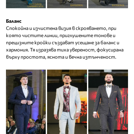
Баланс
Спокойна и изчистена визия в скрояването, при
която чистите линии, приглушените тонове и
прецизните кройки създават усещане за баланс и
хармония. Тя изразява тиха увереност, фокусирана
върху простота, яснота и вечна изтънченост.