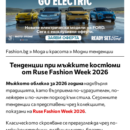
Fashion.bg
»
Мода и красота
»
Модни тенденции
Тенденции при мъжките костюми
от Ruse Fashion Week 2026
Мъжкото облекло за 2026 година
надхвърля
традицията, като възприема по-изразителен, по-
лежерен и по-личен подход към стила. Сезонните
тенденции са представени чрез колекциите,
показани на
Ruse Fashion Week 2026
.
Класическото скрояване се преразглежда чрез по-
меки конструкции, плавни силуети, богати