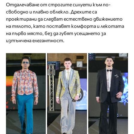
Отдалечаване от строгите силуети към по-
свободно и плавно облекло. Дрехите са
проектирани да следват естествено движението
на тялото, като поставят комфорта и лекотата
на първо място, без да губят усещането за
изтънчена елегантност.