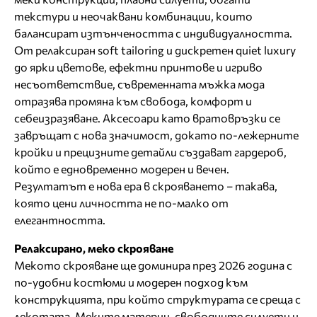
текстури и неочаквани комбинации, които
балансират изтънчеността с индивидуалността.
От релаксиран soft tailoring и дискретен quiet luxury
до ярки цветове, ефектни принтове и игриво
несъответствие, съвременната мъжка мода
отразява промяна към свобода, комфорт и
себеизразяване. Аксесоари като вратовръзки се
завръщат с нова значимост, докато по-лежерните
кройки и прецизните детайли създават гардероб,
който е едновременно модерен и вечен.
Резултатът е нова ера в скрояването – такава,
която цени личността не по-малко от
елегантността.
Релаксирано, меко скрояване
Мекото скрояване ще доминира през 2026 година с
по-удобни костюми и модерен подход към
конструкцията, при който структурата се среща с
лекотата. Меките материи, свободните силуети и