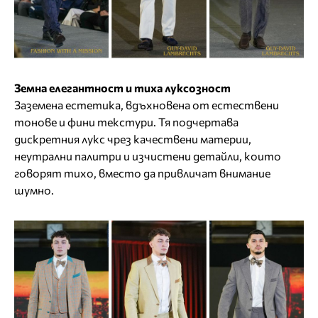
Земна елегантност и тиха луксозност
Заземена естетика, вдъхновена от естествени
тонове и фини текстури. Тя подчертава
дискретния лукс чрез качествени материи,
неутрални палитри и изчистени детайли, които
говорят тихо, вместо да привличат внимание
шумно.