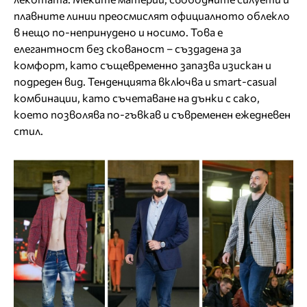
плавните линии преосмислят официалното облекло
в нещо по-непринудено и носимо. Това е
елегантност без скованост – създадена за
комфорт, като същевременно запазва изискан и
подреден вид. Тенденцията включва и smart-casual
комбинации, като съчетаване на дънки с сако,
което позволява по-гъвкав и съвременен ежедневен
стил.