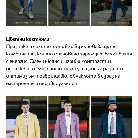
Цветни костюми
Празник на ярките тонове и вдъхновяващите
комбинации, които мигновено зареждат всяка визия
с енергия. Смели нюанси, игриви контрасти и
неочаквани съчетания носят усещане за радост и
оптимизъм, превръщайки облеклото в израз на
настроение и индивидуалност.