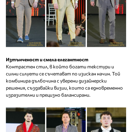
Изтънченост и смела елегантност
Контрастен стил, в който богати текстури и
силни силуети се съчетават по изискан начин. Той
комбинира дълбочина с уверени дизайнерски
решения, създавайки визии, които са едновременно
изразителни и прецизно балансирани.