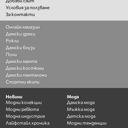
Добави сайт
Условия за ползване
За контакти
Онлайн магазин
Дамски дрехи
Рокли
Дамски блузи
Поли
Дамски манта
Дамски костюми
Дамски панталони
Спортни екипи
Новини
Мода
Модни колекции
Дамска мода
Модни ревюта
Мъжка мода
Модна индустрия
Детска мода
Лайфстайл хроника
Модни тенденции