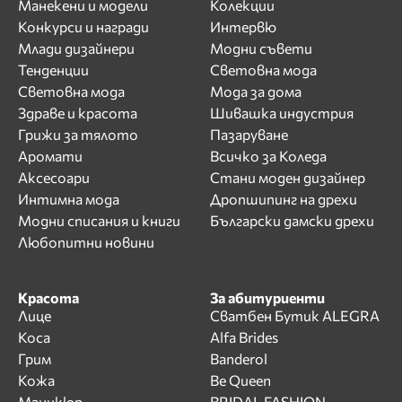
Манекени и модели
Колекции
Конкурси и награди
Интервю
Млади дизайнери
Модни съвети
Тенденции
Световна мода
Световна мода
Мода за дома
Здраве и красота
Шивашка индустрия
Грижи за тялото
Пазаруване
Аромати
Всичко за Коледа
Аксесоари
Стани моден дизайнер
Интимна мода
Дропшипинг на дрехи
Модни списания и книги
Български дамски дрехи
Любопитни новини
Красота
За абитуриенти
Лице
Сватбен Бутик ALEGRA
Коса
Alfa Brides
Грим
Banderol
Кожа
Be Queen
Маникюр
BRIDAL FASHION