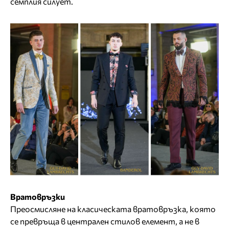
семплия силует.
Вратовръзки
Преосмисляне на класическата вратовръзка, която
се превръща в централен стилов елемент, а не в