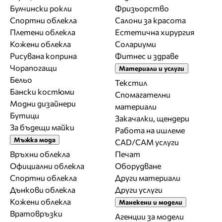
Булчински рокли
Фризьорство
Спортни облекла
Салони за красота
Плетени облекла
Естетична хирургия
Кожени облекла
Солариуми
Рисувана коприна
Фитнес и здраве
Чорапогащи
Материали и услуги
Бельо
Текстил
Бански костюми
Спомагателни
Модни дизайнери
материали
Бутици
Закачалки, щендери
За бъдещи майки
Работа на ишлеме
Мъжка мода
CAD/CAM услуги
Връхни облекла
Печат
Официални облекла
Оборудване
Спортни облекла
Други материали
Дънкови облекла
Други услуги
Кожени облекла
Манекени и модели
Вратовръзки
Агенции за модели