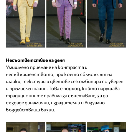
Несъответствие на деня
Умишлено приемане на контраста и
несъвършенството, при което сблъсъкът на
шарки, текстури и цветове се комбинира по уверен
и премислен начин. Това е подход, който нарушава
традиционните правила за съчетаване, за да
създаде динамични, изразителни и визуално
въздействащи визии.