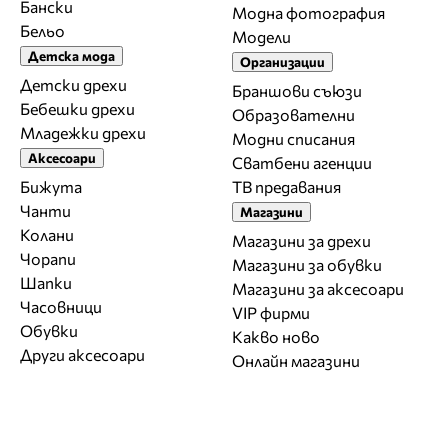
Бански
Модна фотография
Бельо
Модели
Детска мода
Организации
Детски дрехи
Браншови съюзи
Бебешки дрехи
Образователни
Младежки дрехи
Модни списания
Аксесоари
Сватбени агенции
Бижута
ТВ предавания
Чанти
Магазини
Колани
Магазини за дрехи
Чорапи
Магазини за обувки
Шапки
Магазини за aксесоари
Часовници
VIP фирми
Обувки
Какво ново
Други аксесоари
Онлайн магазини