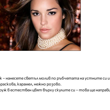
ж – нанесете светъл молив по ръбчетата на устните си 
раскова, карамел, нежно розово.
уж в естествен цвят върху скулите си – това ще направи