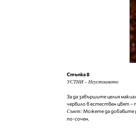
Стъпка 8
УСТНИ – Неустоимото
За да завършите целия макиа
червило в естествен цвят – п
Можете да добавите р
Съвет:
по-сочен.