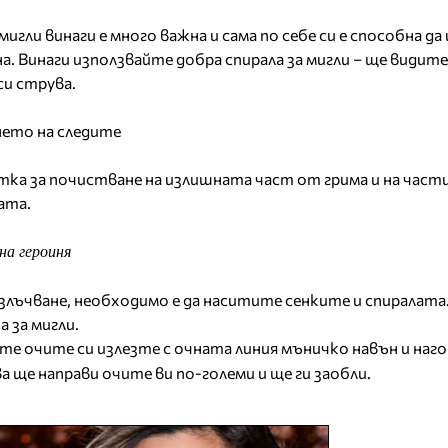
мигли винаги е много важна и сама по себе си е способна д
а. Винаги използвайте добра спирала за мигли – ще видите
и струва.
ето на следите
тка за почистване на излишната част от грима и на час
ата.
а героиня
лъчване, необходимо е да наситите сенките и спиралата
 за мигли.
те очите си излезте с очната линия мъничко навън и наг
ва ще направи очите ви по-големи и ще ги заобли.