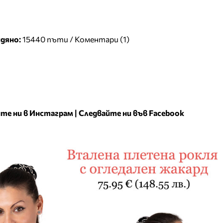
дяно:
15440 пъти /
Коментари (1)
те ни в Инстаграм
|
Следвайте ни във Facebook