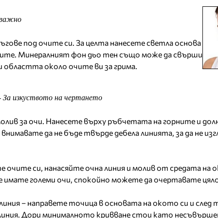
 важно
гове под очите си. За целта нанесете светла основа
ачите. Минералният фон дьо тен също може да свърши
и областта около очите ви за грима.
За изкуството на чертането
молив за очи. Нанесете върху ръбчетата на горните и до
 внимавате да не бъде твърде дебела линията, за да не из
е очите си, нанасяйте очна линия и молив от средата на
че имате големи очи, спокойно можете да очертавате цял
линия – направете точица в основата на окото си и след 
 линия. Дори минималното кривване стои като несъвърше