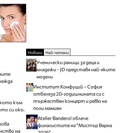
Новини
Най-четени
Ученически раници за деца и
младежи - JD представя най-яките
лните
модели
глежда
Институт Конфуций – София
отбеляза 20-годишнината си с
тържествен концерт и ревю на
 окото към
поли мамиен
ото си око.
Atelier Banderol облече
това
финалистите на "Мистър Варна
нство на
2026"