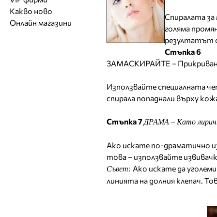
Обувки
Работа на ишлеме
Солариуми
Какво ново
Модни списания
Модни дизайнери
Магазини за обувки
Спиралата за 
Други аксесоари
CAD/CAM услуги
Фитнес и здраве
Онлайн магазини
Сватбени агенции
Бутици
Магазини за aксесоари
голяма промян
Печат
ТВ предавания
резултатът с
За бъдещи майки
Оборудване
Стъпка 6
Други материали
ЗАМАСКИРАЙТЕ – Прикриван
Други услуги
Използвайте специалната че
спирала попаднали върху кож
Стъпка 7
ДРАМА – Като лиричн
Ако искате по-драматично из
това – използвайте извивачка
Ако искате да уголеми
Съвет:
линията на долния клепач. То