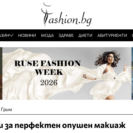
АЗИН
НОВИНИ
МОДА
ЗДРАВЕ
ДИЕТИ
АБИТУРИЕНТИ
»
Грим
и за перфектен опушен макиаж