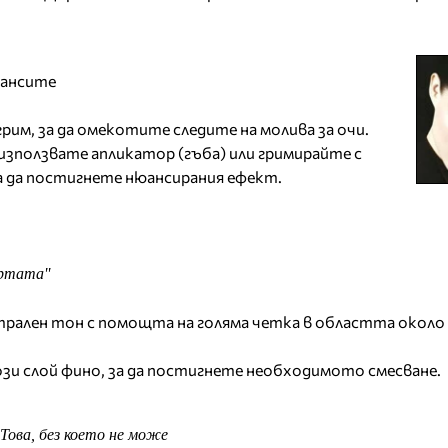
юансите
рим, за да омекотите следите на молива за очи.
зползвате апликатор (гъба) или гримирайте с
а да постигнете нюансирания ефект.
ртата''
трален тон с помощта на голяма четка в областта около
този слой фино, за да постигнете необходимото смесване.
ова, без което не може