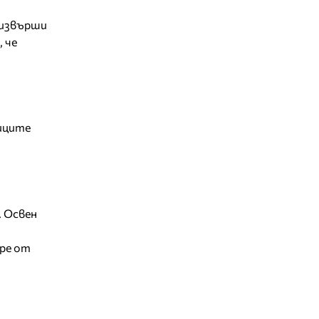
а извърши
, че
тиците
. Освен
оре от