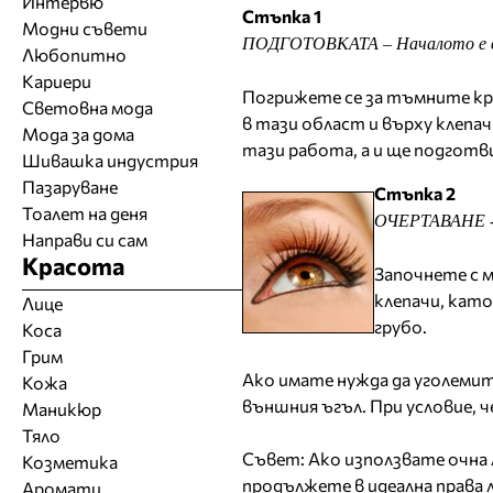
Интервю
Стъпка 1
Модни съвети
ПОДГОТОВКАТА – Началото е
Любопитно
Кариери
Погрижете се за тъмните кръ
Световна мода
в тази област и върху клеп
Мода за дома
тази работа, а и ще подготв
Шивашка индустрия
Пазаруване
Стъпка 2
Тоалет на деня
ОЧЕРТАВАНЕ - 
Направи си сам
Красота
Започнете с 
клепачи, като
Лице
грубо.
Коса
Грим
Ако имате нужда да уголемит
Кожа
външния ъгъл. При условие, 
Маникюр
Тяло
Съвет:
Ако използвате очна 
Козметика
продължете в идеална права
Аромати