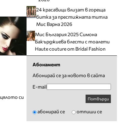
24 красавици влизат в гореща
битка за престижната титла
Мис Варна 2026
Мис България 2025 Симона
Бакърджиева блести с тоалети
Haute couture от Bridal Fashion
Абонамент
Абонирай се за новото в сайта
E-mail
 цялото си
Потвърди
абонирай се
отпиши се