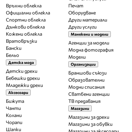
Връхни облекла
Печат
Официални облекла
Оборудване
Спортни облекла
Други материали
Дънкови облекла
Други услуги
Кожени облекла
Манекени и модели
Вратовръзки
Агенции за модели
Бански
Модна фотография
Бельо
Модели
Детска мода
Организации
Детски дрехи
Браншови съюзи
Бебешки дрехи
Образователни
Младежки дрехи
Модни списания
Аксесоари
Сватбени агенции
Бижута
ТВ предавания
Чанти
Магазини
Колани
Магазини за дрехи
Чорапи
Магазини за обувки
Шапки
Магазини за aксесоари