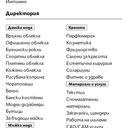
Интимно
Директория
Дамска мода
Красота
Връхни облекла
Парфюмерия
Официални облекла
Козметика
Булчински рокли
Фризьорство
Спортни облекла
Салони за красота
Плетени облекла
Естетична хирургия
Кожени облекла
Солариуми
Рисувана коприна
Фитнес и здраве
Чорапогащи
Материали и услуги
Бельо
Текстил
Бански костюми
Спомагателни
Модни дизайнери
материали
Бутици
Закачалки, щендери
За бъдещи майки
Работа на ишлеме
Мъжка мода
CAD/CAM услуги