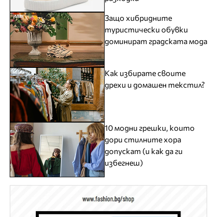
Защо хибридните
туристически обувки
доминират градската мода
Как избирате своите
дрехи и домашен текстил?
10 модни грешки, които
дори стилните хора
допускат (и как да ги
избегнеш)