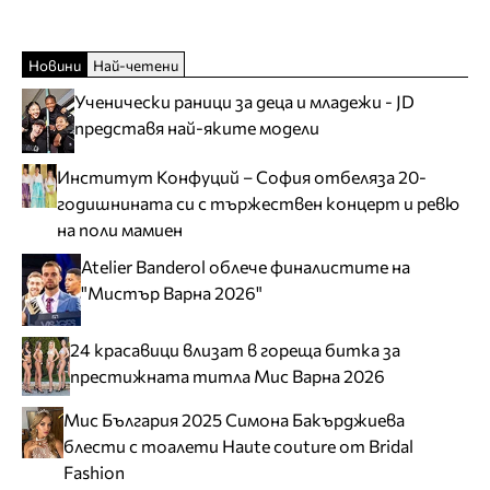
Новини
Най-четени
Ученически раници за деца и младежи - JD
представя най-яките модели
Институт Конфуций – София отбеляза 20-
годишнината си с тържествен концерт и ревю
на поли мамиен
Atelier Banderol облече финалистите на
"Мистър Варна 2026"
24 красавици влизат в гореща битка за
престижната титла Мис Варна 2026
Мис България 2025 Симона Бакърджиева
блести с тоалети Haute couture от Bridal
Fashion