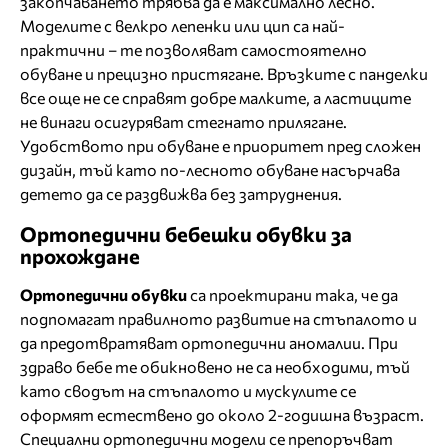
закопчаването трябва да е максимално лесно.
Моделите с велкро лепенки или цип са най-
практични – те позволяват самостоятелно
обуване и прецизно пристягане. Връзките с панделки
все още не се справят добре малките, а ластиците
не винаги осигуряват стегнато прилягане.
Удобството при обуване е приоритет пред сложен
дизайн, тъй като по-лесното обуване насърчава
детето да се раздвижва без затруднения.
Ортопедични бебешки обувки за
прохождане
Ортопедични обувки
са проектирани така, че да
подпомагат правилното развитие на стъпалото и
да предотвратяват ортопедични аномалии. При
здраво бебе те обикновено не са необходими, тъй
като сводът на стъпалото и мускулите се
оформят естествено до около 2-годишна възраст.
Специални ортопедични модели се препоръчват