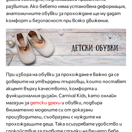
развитие. Ако бебето няма установена деформация,
анатомичните обувки за прохождане ще му дадат
комфорт и безопасност при всяко движение.
При избора на обувки за прохождане е важно да се
доверите на утвърдени търговци, които поставят
акцент върху качеството, комфорта и
функционалния дизайн. Carnival Kids, като онлайн
магазин за
детски дрехи
и обувки, подбира
внимателно моделите си от доказани
производители, съобразени с нуждите на
прохождащите деца. Така осигурявате удобство и
спокойствие за първите стъпки на вашето бебе.