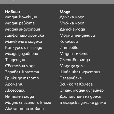
Новини
Мода
Модни колекции
Дамска мода
Модни ревюта
Мъжка мода
Модна индустрия
Детска мода
Лайфстайл хроника
Модни тенденции
Манекени и модели
Колекции
Конкурси и награди
Интервю
Млади дизайнери
Модни съвети
Тенденции
Световна мода
Световна мода
Мода за дома
Здраве и красота
Шивашка индустрия
Грижи за тялото
Пазаруване
Аромати
Всичко за Коледа
Аксесоари
Стани моден дизайнер
Интимна мода
Дропшипинг на дрехи
Модни списания и книги
Български дамски дрехи
Любопитни новини