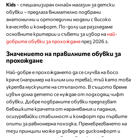
Kids
– специализиран онлайн магазин за детски
обувки – предлага внимателно подбрани
анатомични и ортопедични модели с високо
качество и комфорт. По-долу ще разгледаме
основните критерии и съвети за избор на
най-
добрите обувки за прохождане
през 2026 г.
Значението на правилните обувки за
прохождане
Най-добре е прохождането да се случва на босо
краче (например на килим или трева), тъй като това
укрепва мускулите на стъпалото. В същото време
извън дома детето се нуждае от подходящ чифт
обувки. Добре подбраните обувки предпазват
бебешките крачета от наранявания и падания,
осигурявайки стабилност и комфорт при първите
опити за равномерна походка. Пренебрегването на
тези принципи може да доведе до дискомфорт и