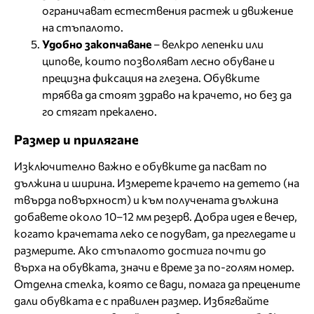
ограничават естествения растеж и движение
на стъпалото.
Удобно закопчаване
– велкро лепенки или
ципове, които позволяват лесно обуване и
прецизна фиксация на глезена. Обувките
трябва да стоят здраво на крачето, но без да
го стягат прекалено.
Размер и прилягане
Изключително важно е обувките да пасват по
дължина и ширина. Измерете крачето на детето (на
твърда повърхност) и към получената дължина
добавете около 10–12 мм резерв. Добра идея е вечер,
когато крачетата леко се подуват, да прегледате и
размерите. Ако стъпалото достига почти до
върха на обувката, значи е време за по-голям номер.
Отделна стелка, която се вади, помага да прецените
дали обувката е с правилен размер. Избягвайте