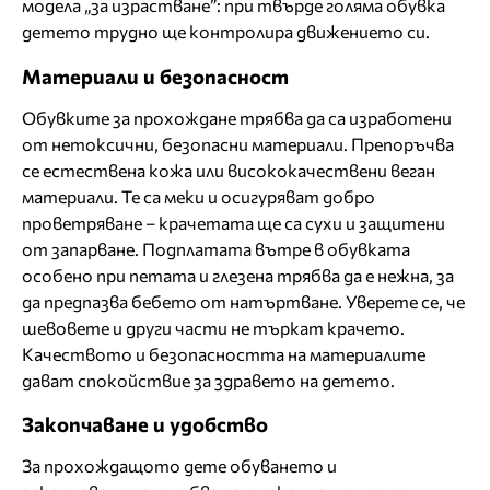
модела „за израстване”: при твърде голяма обувка
детето трудно ще контролира движението си.
Материали и безопасност
Обувките за прохождане трябва да са изработени
от нетоксични, безопасни материали. Препоръчва
се естествена кожа или висококачествени веган
материали. Те са меки и осигуряват добро
проветряване – крачетата ще са сухи и защитени
от запарване. Подплатата вътре в обувката
особено при петата и глезена трябва да е нежна, за
да предпазва бебето от натъртване. Уверете се, че
шевовете и други части не търкат крачето.
Качеството и безопасността на материалите
дават спокойствие за здравето на детето.
Закопчаване и удобство
За прохождащото дете обуването и