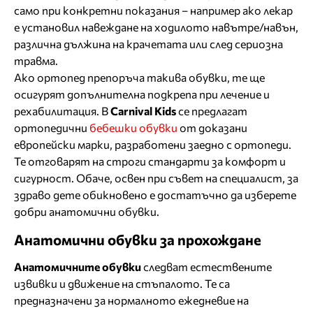
само при конкретни показания – например ако лекар
е установил навеждане на ходилото навътре/навън,
различна дължина на крачетата или след сериозна
травма.
Ако ортопед препоръча такива обувки, те ще
осигурят допълнителна подкрепа при лечение и
рехабилитация. В
Carnival
Kids
се предлагат
ортопедични
бебешки обувки
от доказани
европейски марки, разработени заедно с ортопеди.
Те отговарят на строги стандарти за комфорт и
сигурност. Обаче, освен при съвет на специалист, за
здраво дете обикновено е достатъчно да изберете
добри анатомични обувки.
Анатомични обувки за прохождане
Анатомичните обувки
следват естествените
извивки и движение на стъпалото. Те са
предназначени за нормалното ежедневие на