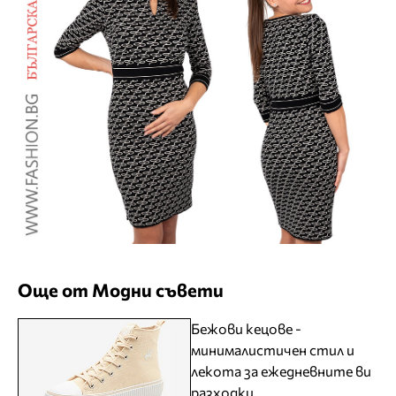
Още от Модни съвети
Бежови кецове -
минималистичен стил и
лекота за ежедневните ви
разходки