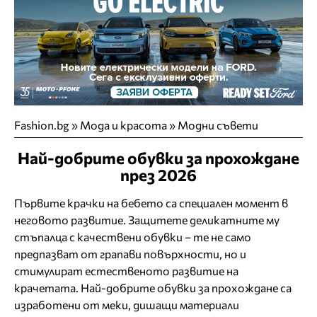
Fashion.bg
»
Мода и красота
»
Модни съвети
Най-добрите обувки за прохождане
през 2026
Първите крачки на бебето са специален момент в
неговото развитие. Защитете деликатните му
стъпалца с качествени обувки – те не само
предпазват от грапави повърхности, но и
стимулират естественото развитие на
крачетата. Най-добрите обувки за прохождане са
изработени от меки, дишащи материали