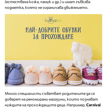
(естествена кожа, памук и др.) и имат гъвкава
подметка, която не ограничава движението.
Много специалисти съветват родителите да се
доверят на реномирани магазини, които познават
нуждите на прохождащите деца. Например,
Carnival