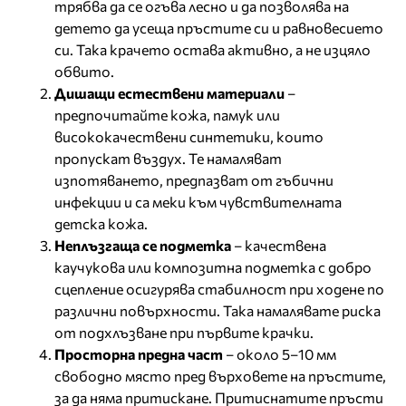
трябва да се огъва лесно и да позволява на
детето да усеща пръстите си и равновесието
си. Така крачето остава активно, а не изцяло
обвито.
Дишащи естествени материали
–
предпочитайте кожа, памук или
висококачествени синтетики, които
пропускат въздух. Те намаляват
изпотяването, предпазват от гъбични
инфекции и са меки към чувствителната
детска кожа.
Неплъзгаща се подметка
– качествена
каучукова или композитна подметка с добро
сцепление осигурява стабилност при ходене по
различни повърхности. Така намалявате риска
от подхлъзване при първите крачки.
Просторна предна част
– около 5–10 мм
свободно място пред върховете на пръстите,
за да няма притискане. Притиснатите пръсти