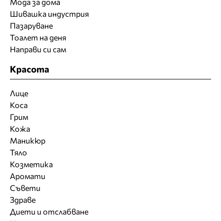
Мода за дома
Шивашка индустрия
Пазаруване
Тоалет на деня
Направи си сам
Красота
Лице
Коса
Грим
Кожа
Маникюр
Тяло
Козметика
Аромати
Съвети
Здраве
Диети и отслабване