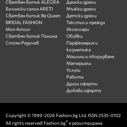
Сватбен Бутик ALEGRA
Дамски дрехи
Бучински салон ARETI
Мъжки дрехи
Сватбен бутик Be Queen
Детски дрехи
BRIDAL FASHION
Текстил и прежди
Mon Amour
Аксесоари
Сватбен бутик Палома
Обувки
Стоян Радичев
Парфюмерия и
козметика
Машини и оборудване
Материали
Услуги
Работа
Други оферти
Добави оферта
Copyright © 1999-2026 Fashion.bg Ltd. ISSN 2535-0102
®
All rights reserved! Fashion.bg
е регистрирана