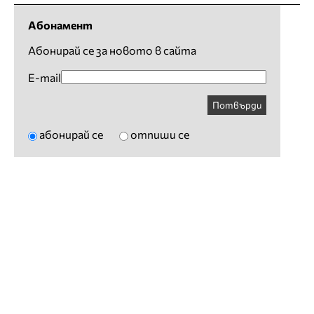
Абонамент
Абонирай се за новото в сайта
E-mail
Потвърди
абонирай се
отпиши се