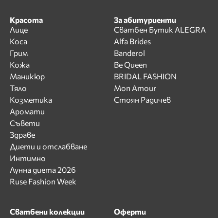
Красота
За абитуриенти
Лице
Сватбен Бутик ALEGRA
Коса
Alfa Brides
Грим
Banderol
Кожа
Be Queen
Маникюр
BRIDAL FASHION
Тяло
Mon Amour
Козметика
Стоян Радичев
Аромати
Съвети
Здраве
Диети и отслабване
Интимно
Лунна диета 2026
Ruse Fashion Week
Сватбени колекции
Оферти