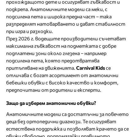
прохождащото дете и осигуряват гъвкавост и
подкрепа. Анатомичните модели са меки, с
подсилена пета и широка предна част – така
разпределят натоварването и дават стабилност
при игра и разходки.
През 2026 г. водещите производители съчетават
максимална гъвкавост на подметката с добре
подплатени зони около глезена – например
подсилена пета, която предотвратява
притъпяване на движенията.
Carnival
Kids
се
отличава с богат асортимент от анатомични
бебешки обувки с високо качество и комфорт,
предпочитани от родители и експерти.
Защо да изберем анатомични обувки?
Анатомичните модели са достатъчни за повечето
деца без ортопедични диагнози. Те осигуряват
естествена поддръжка и позволяват крачето да се
движи свободно, подпомагайки правилното