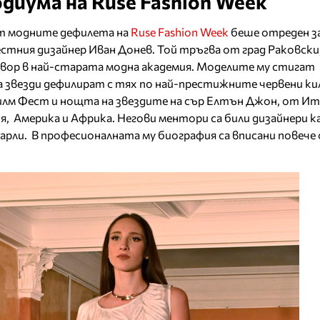
одиума на Ruse Fashion Week
т модните дефилета на
Ruse Fashion Week
беше отреден з
стния дизайнер Иван Донев. Той тръгва от град Раковски,
извор в най-старата модна академия. Моделите му стигат
 звезди дефилират с тях по най-престижните червени ки
илм Фест и нощта на звездите на сър Елтън Джон, от Ит
ия, Америка и Африка. Негови ментори са били дизайнери 
арли. В професионалната му биография са вписани повече