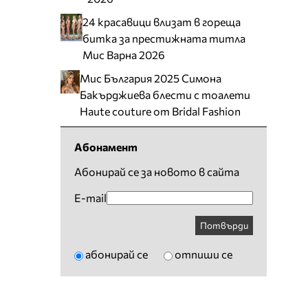
24 красавици влизат в гореща
битка за престижната титла
Мис Варна 2026
Мис България 2025 Симона
Бакърджиева блести с тоалети
Haute couture от Bridal Fashion
Абонамент
Абонирай се за новото в сайта
E-mail
Потвърди
абонирай се
отпиши се