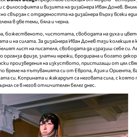
ни с философията и визията на дизайнера Иван Донев. Вн
но свързан с отдадеността на дизайнера върху всеки еди
ена в две теми, бяла и черна.
а, божественото, чистотата, свободата на духа и цвет
а и на силата. За дизайнера Иван Донев тази колекция е
елият лист на писателя, свободата да изразиш себе си. Л
 органза фризе, златни мрежи, бродирана и богато декор
ски произведения на изкуството, пристигащи от цял ​​свя
о време на пътуванията си от Европа, Азия и Ориента, 
тата си. Коприната и жакардът са неговата сила, с която
рнал се в негов отличителен белег днес.