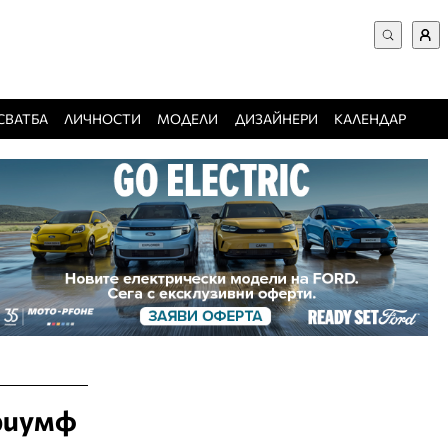
ВХОД за потребители
Търси в сайта
Забравена парола
СВАТБА
ЛИЧНОСТИ
МОДЕЛИ
ДИЗАЙНЕРИ
КАЛЕНДАР
Регистрация
Добавяне на фирма
Защо да се регистрирам
риумф