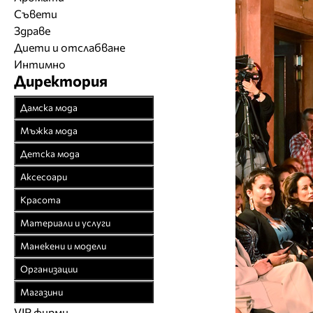
Съвети
Здраве
Диети и отслабване
Интимно
Директория
Дамска мода
Връхни облекла
Мъжка мода
Официални облекла
Връхни облекла
Детска мода
Булчински рокли
Официални облекла
Детски дрехи
Аксесоари
Спортни облекла
Спортни облекла
Бебешки дрехи
Бижута
Красота
Плетени облекла
Дънкови облекла
Младежки дрехи
Чанти
Парфюмерия
Материали и услуги
Кожени облекла
Кожени облекла
Колани
Козметика
Текстил
Манекени и модели
Рисувана коприна
Вратовръзки
Чорапи
Фризьорство
Спомагателни
Агенции за модели
Чорапогащи
Организации
Бански
Шапки
материали
Салони за красота
Модна фотография
Браншови съюзи
Бельо
Бельо
Магазини
Часовници
Закачалки, щендери
Естетична хирургия
Модели
Образователни
Бански костюми
VIP фирми
Магазини за дрехи