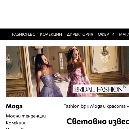
FASHION.BG
КОЛЕКЦИИ
ДИРЕКТОРИЯ
ОФЕРТИ
МАГ
Мода
Fashion.bg
»
Мода и красота
Модни тенденции
Световно извес
Колекции