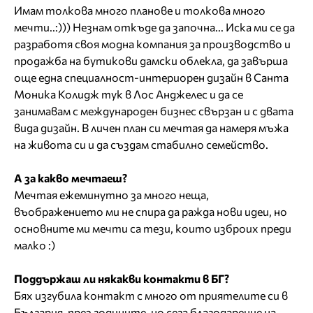
Имам толкова много планове и толкова много
мечти..:))) Незнам откъде да започна... Иска ми се да
разработя своя модна компания за производство и
продажба на бутикови дамски облекла, да завърша
още една специалност-интериорен дизайн в Санта
Моника Колидж тук в Лос Анджелес и да се
занимавам с международен бизнес свързан и с двата
вида дизайн. В личен план си мечтая да намеря мъжа
на живота си и да създам стабилно семейство.
А за какво мечтаеш?
Мечтая ежеминутно за много неща,
въображението ми не спира да ражда нови идеи, но
основните ми мечти са тези, които изброих преди
малко :)
Поддържаш ли някакви контакти в БГ?
Бях изгубила контакт с много от приятелите си в
България, през годините, но сега благодарение на