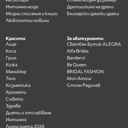
Интимна мода
Дропшипинг на дрехи
Модни списания и книги
Български дамски дрехи
Любопитни новини
Красота
За абитуриенти
Лице
Сватбен Бутик ALEGRA
Коса
Alfa Brides
Грим
Banderol
Кожа
Be Queen
Маникюр
BRIDAL FASHION
Тяло
Mon Amour
Козметика
Стоян Радичев
Аромати
Съвети
Здраве
Диети и отслабване
Интимно
Лунна диета 2026