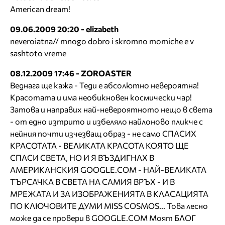
American dream!
09.06.2009 20:20 - elizabeth
neveroiatna// mnogo dobro i skromno momiche e v
sashtoto vreme
08.12.2009 17:46 - ZOROASTER
Веднага ще кажа - Теди е абсолютно невероятна!
Красотата и има необикновен космически чар!
Затова и направих най-невероятното нещо в света
- от едно изтрито и избеляло найлоново пликче с
нейния почти изчезващ образ - не само СПАСИХ
КРАСОТАТА - ВЕЛИКАТА КРАСОТА КОЯТО ЩЕ
СПАСИ СВЕТА, НО И Я ВЪЗДИГНАХ В
АМЕРИКАНСКИЯ GOOGLE.COM - НАЙ-ВЕЛИКАТА
ТЪРСАЧКА В СВЕТА НА САМИЯ ВРЪХ - И В
МРЕЖАТА И ЗА ИЗОБРАЖЕНИЯТА В КЛАСАЦИЯТА
ПО КЛЮЧОВИТЕ ДУМИ MISS COSMOS... Това лесно
може да се провери в GOOGLE.COM Моят БЛОГ