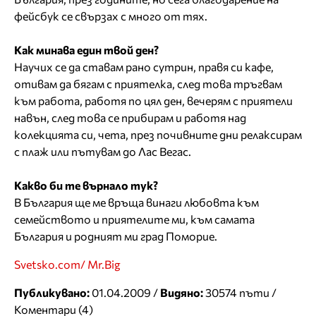
фейсбук се свързах с много от тях.
Как минава един твой ден?
Научих се да ставам рано сутрин, правя си кафе,
отивам да бягам с приятелка, след това тръгвам
към работа, работя по цял ден, вечерям с приятели
навън, след това се прибирам и работя над
колекцията си, чета, през почивните дни релаксирам
с плаж или пътувам до Лас Вегас.
Какво би те върнало тук?
В България ще ме връща винаги любовта към
семейството и приятелите ми, към самата
България и родният ми град Поморие.
Svetsko.com/ Mr.Big
Публикувано:
01.04.2009 /
Видяно:
30574 пъти /
Коментари (4)