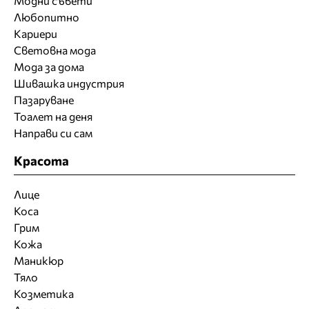
Модни съвети
Любопитно
Кариери
Световна мода
Мода за дома
Шивашка индустрия
Пазаруване
Тоалет на деня
Направи си сам
Красота
Лице
Коса
Грим
Кожа
Маникюр
Тяло
Козметика