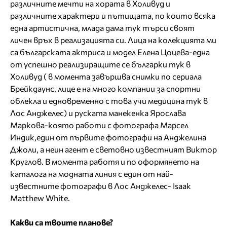
различните мечти на хората в Холивуд и
различните характери и пътищата, по които всяка
една артистична, млада дама тук търси своят
личен връх в реализацията си. Лица на колекцията ми
са българската актриса и модел Елена Цоцева-една
от успешно реализиращите се българки тук в
Холивуд ( в момента завършва снимки по сериала
Брейкдаунс, лице е на много компании за спортни
облекла и едновременно с това учи медицина тук в
Лос Анджелес) и руската манекенка Ярослава
Маркова-която работи с фотографа Марсел
Индик,един от първите фотографи на Анджелина
Джоли, а неин агент е световно известният Виктор
Круглов. В момента работя и по оформянето на
каталога на модната линия с един от най-
известните фотографи в Лос Анджелес- Isaak
Matthew White.
Какви са твоите планове?