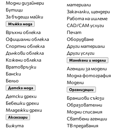
Модни дизайнери
материали
Бутици
Закачалки, щендери
За бъдещи майки
Работа на ишлеме
Мъжка мода
CAD/CAM услуги
Връхни облекла
Печат
Официални облекла
Оборудване
Спортни облекла
Други материали
Дънкови облекла
Други услуги
Кожени облекла
Манекени и модели
Вратовръзки
Агенции за модели
Бански
Модна фотография
Бельо
Модели
Детска мода
Организации
Детски дрехи
Браншови съюзи
Бебешки дрехи
Образователни
Младежки дрехи
Модни списания
Аксесоари
Сватбени агенции
Бижута
ТВ предавания