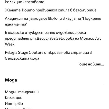
колекционерството
Жените, които превърнаха стила в безсмъртие
Академията за мода се включи в каузата "Подкрепи
една мечта"
Български и чуждестранни художници бяха
представени от Десислава Зафирова на Monaco Art
Week
Pelagia Stage Couture открива нова страница в
българската мода
още новини...
Мода
Модни тенденции
Колекции
Интервю