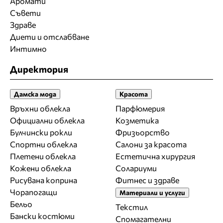
Аромати
Съвети
Здраве
Диети и отслабване
Интимно
Директория
Дамска мода
Красота
Връхни облекла
Парфюмерия
Официални облекла
Козметика
Булчински рокли
Фризьорство
Спортни облекла
Салони за красота
Плетени облекла
Естетична хирургия
Кожени облекла
Солариуми
Рисувана коприна
Фитнес и здраве
Чорапогащи
Материали и услуги
Бельо
Текстил
Бански костюми
Спомагателни