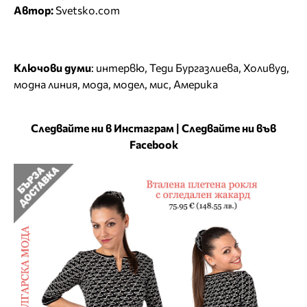
Автор:
Svetsko.com
Ключови думи
:
интервю
,
Теди Бургазлиева
,
Холивуд
,
модна линия
,
мода
,
модел
,
мис
,
Америка
Следвайте ни в Инстаграм
|
Следвайте ни във
Facebook