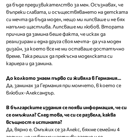
да бъде предизвикателство за мен. Осъзнавах, че
въпреки славата, и осъществяването на детската
си мечта да бъда модел, нещо ми липсваше и не бях
напълно щастлива. Липсваше ми любов. Втората
причина да замина беше факта, че исках да
реализирам и една друга своя мечта- да уча моден
дизайн, за което все не ми оставаше достатъчно
време. Така реших да прекъсна моделската си
кариера и да замина.
До колкото знаем първо си живяла в Германия...
Да, заминах за Германия при момчето, в което се
влюбих-Александър.
В българските издания се появи информация, че си
се омъжила? След това, че си се развела, каква
всъщност е истината?
Да, вярно е. Омъжих се за Алекс, бяхме семейни 4
години, но не бяхме щастливи заедно и се