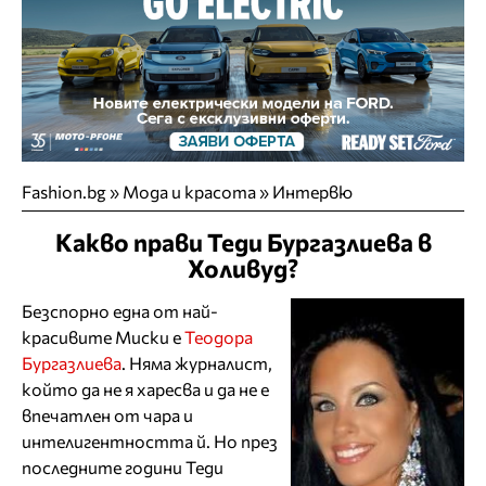
Fashion.bg
»
Мода и красота
»
Интервю
Какво прави Теди Бургазлиева в
Холивуд?
Безспорно една от най-
красивите Миски е
Теодора
Бургазлиева
. Няма журналист,
който да не я харесва и да не е
впечатлен от чара и
интелигентността й. Но през
последните години Теди