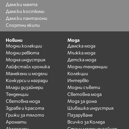
Дамски манта
Дамски костюми
Дамски панталони
Спортни екипи
Новини
Мода
Модни колекции
Дамска мода
Модни ревюта
Мъжка мода
Модна индустрия
Детска мода
Лайфстайл хроника
Модни тенденции
Манекени и модели
Колекции
Конкурси и награди
Интервю
Млади дизайнери
Модни съвети
Тенденции
Световна мода
Световна мода
Мода за дома
Здраве и красота
Шивашка индустрия
Грижи за тялото
Пазаруване
Аромати
Всичко за Коледа
Аксесоари
Стани моден дизайнер