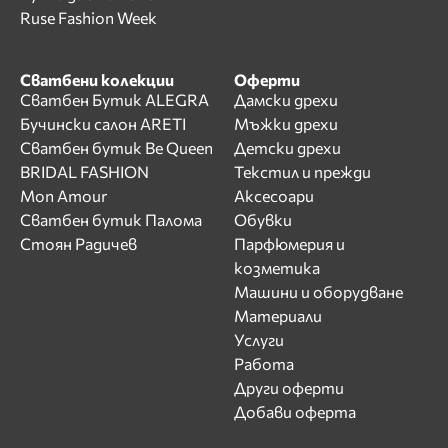
Ruse Fashion Week
Сватбени колекции
Оферти
Сватбен Бутик ALEGRA
Дамски дрехи
Бучински салон ARETI
Мъжки дрехи
Сватбен бутик Be Queen
Детски дрехи
BRIDAL FASHION
Текстил и прежди
Mon Amour
Аксесоари
Сватбен бутик Палома
Обувки
Стоян Радичев
Парфюмерия и
козметика
Машини и оборудване
Материали
Услуги
Работа
Други оферти
Добави оферта