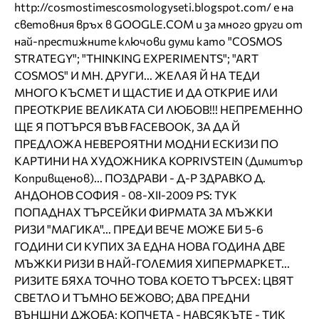
http://cosmostimescosmologyseti.blogspot.com/ e на
световния връх в GOOGLE.COM и за много други от
най-престижните ключови думи като "COSMOS
STRATEGY"; "THINKING EXPERIMENTS"; "ART
COSMOS" И МН. ДРУГИ... ЖЕЛАЯ Й НА ТЕДИ
МНОГО КЪСМЕТ И ЩАСТИЕ И ДА ОТКРИЕ ИЛИ
ПРЕОТКРИЕ ВЕЛИКАТА СИ ЛЮБОВ!!! НЕПРЕМЕННО
ЩЕ Я ПОТЪРСЯ ВЪВ FACEBOOK, ЗА ДА Й
ПРЕДЛОЖА НЕВЕРОЯТНИ МОДНИ ЕСКИЗИ ПО
КАРТИНИ НА ХУДОЖНИКА KOPRIVSTEIN (Димитър
Копривщенов)... ПОЗДРАВИ - Д-Р ЗДРАВКО Д.
АНДОНОВ СОФИЯ - 08-XII-2009 PS: ТУК
ПОПАДНАХ ТЪРСЕЙКИ ФИРМАТА ЗА МЪЖКИ
РИЗИ "МАГИКА"... ПРЕДИ ВЕЧЕ МОЖЕ БИ 5-6
ГОДИНИ СИ КУПИХ ЗА ЕДНА НОВА ГОДИНА ДВЕ
МЪЖКИ РИЗИ В НАЙ-ГОЛЕМИЯ ХИПЕРМАРКЕТ...
РИЗИТЕ БЯХА ТОЧНО ТОВА КОЕТО ТЪРСЕХ: ЦВЯТ
СВЕТЛО И ТЪМНО БЕЖОВО; ДВА ПРЕДНИ
ВЪНШНИ ДЖОБА; КОПЧЕТА - НАВСЯКЪТЕ - ТИК