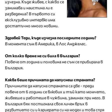
изчезна. Къде живее, с какво се
занимава и наистина ли е
разведениа? В първото си
ексклузивно интервю има
достатъчно много новини.
Здравей Теди, къде изчезна последните години?
В момента съм в Америка, в Лос Анджелес.
От колко време не си била в България?
Повече от година и половина не съм се прибирала в
България.
Каква беше причината да напуснеш страната?
Причините да напусна страната са две - преди
повече от 6 години се влюбих и тъй като момчето,
живееше и работеше в чужбина, заминах при него. В
България бях постигнала своя личен връх в
развитието си и кариерата си на модел и това спря