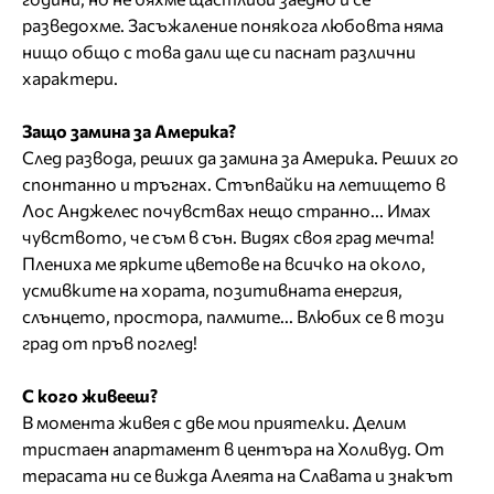
разведохме. Засъжаление понякога любовта няма
нищо общо с това дали ще си паснат различни
характери.
Защо замина за Америка?
След развода, реших да замина за Америка. Реших го
спонтанно и тръгнах. Стъпвайки на летището в
Лос Анджелес почувствах нещо странно... Имах
чувството, че съм в сън. Видях своя град мечта!
Плениха ме ярките цветове на всичко на около,
усмивките на хората, позитивната енергия,
слънцето, простора, палмите... Влюбих се в този
град от пръв поглед!
С кого живееш?
В момента живея с две мои приятелки. Делим
тристаен апартамент в центъра на Холивуд. От
терасата ни се вижда Алеята на Славата и знакът