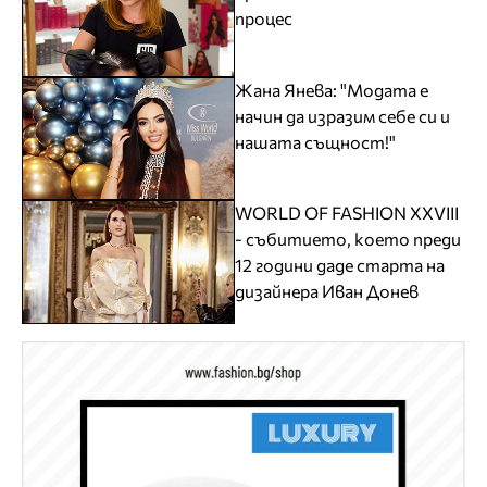
процес
Жана Янева: "Модата е
начин да изразим себе си и
нашата същност!"
WORLD OF FASHION XXVIII
- събитието, което преди
12 години даде старта на
дизайнера Иван Донев