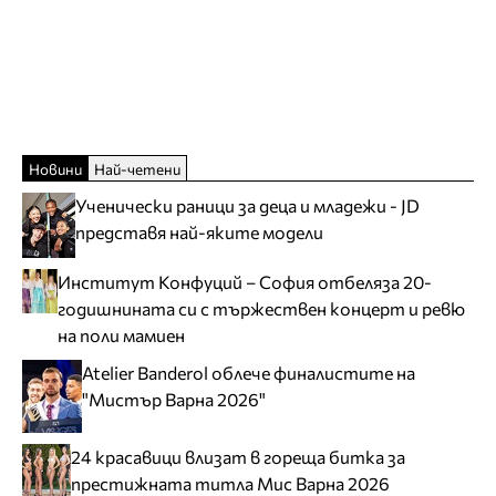
Новини
Най-четени
Ученически раници за деца и младежи - JD
представя най-яките модели
Институт Конфуций – София отбеляза 20-
годишнината си с тържествен концерт и ревю
на поли мамиен
Atelier Banderol облече финалистите на
"Мистър Варна 2026"
24 красавици влизат в гореща битка за
престижната титла Мис Варна 2026