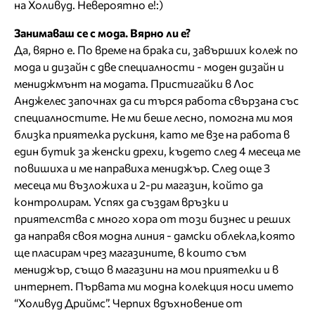
на Холивуд. Невероятно е!:)
Занимаваш се с мода. Вярно ли е?
Да, вярно е. По време на брака си, завърших колеж по
мода и дизайн с две специалности - моден дизайн и
мениджмънт на модата. Пристигайки в Лос
Анджелес започнах да си търся работа свързана със
специалностите. Не ми беше лесно, помогна ми моя
близка приятелка рускиня, като ме взе на работа в
един бутик за женски дрехи, където след 4 месеца ме
повишиха и ме направиха мениджър. След още 3
месеца ми възложиха и 2-ри магазин, който да
контролирам. Успях да създам връзки и
приятелства с много хора от този бизнес и реших
да направя своя модна линия - дамски облекла,която
ще пласирам чрез магазините, в които съм
мениджър, също в магазини на мои приятелки и в
интернет. Първата ми модна колекция носи името
“Холивуд Дриймс”. Черпих вдъхновение от