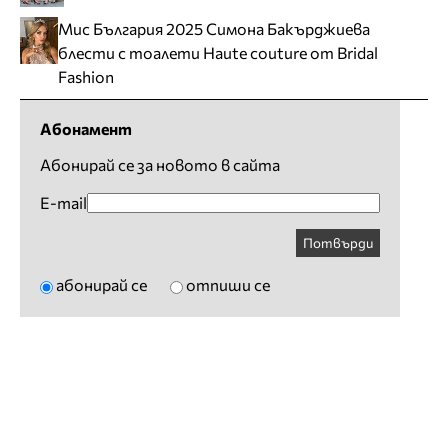
Мис България 2025 Симона Бакърджиева
блести с тоалети Haute couture от Bridal
Fashion
Абонамент
Абонирай се за новото в сайта
E-mail
Потвърди
абонирай се
отпиши се