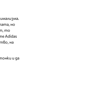
имализма.
пата, но
т, то
те Adidas
тво, на
тонки и да