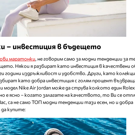
и – инвестиция в бъдещето
ови маратонки
, не говорим само за модни тенденции за 
дещето. Някои я разбират като инвестиция в качествени о
ги години издръжливост и удобство. Други, като колекц
разбират като добра инвестиция с голям процент възвра
 модел Nike Air Jordan може да струва колкото един Rolex
о е ясно – когато залагате на качеството, то Ви се отпл
ас, са не само ТОП модни тенденции тази есен, но и добра
 да купите: