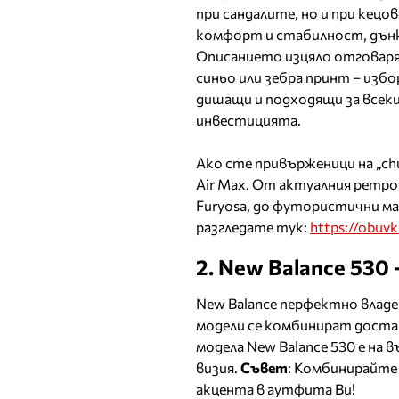
при сандалите, но и при кецо
комфорт и стабилност, дънки
Описанието изцяло отговаря на
синьо или зебра принт – изб
дишащи и подходящи за всеки
инвестицията.
Ако сте привърженици на „ch
Air Max. От актуалния ретро 
Furyosa, до футористични ма
разгледате тук:
https://obuvk
2. New Balance 530
New Balance перфектно влад
модели се комбинират достат
модела New Balance 530 e на 
визия.
Съвет
: Комбинирайте
акцента в аутфита Ви!