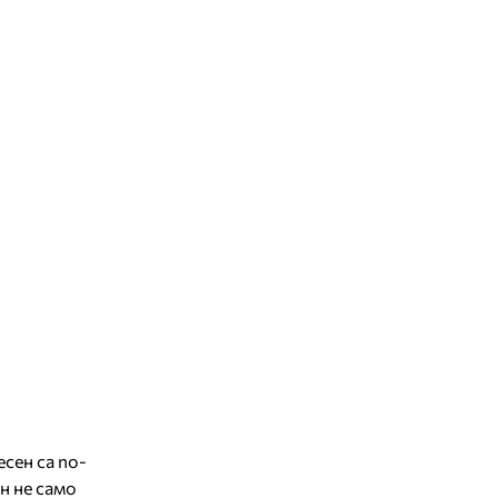
сен са по-
н не само