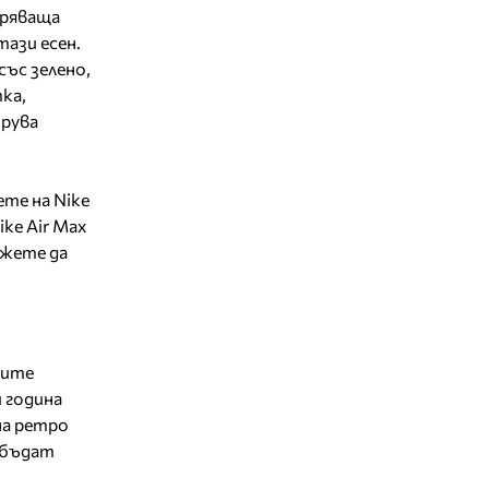
уряваща
ази есен.
със зелено,
ка,
трува
те на Nike
ke Air Max
ожете да
ните
 година
на ретро
 бъдат