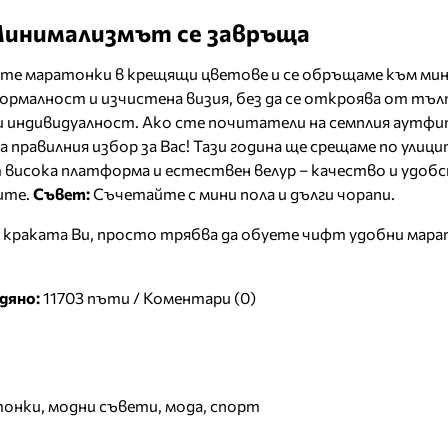
– Минимализмът се завръща
ите маратонки в крещящи цветове и се обръщаме към мин
ормалност и изчистена визия, без да се откроява от тъл
и индивидуалност. Ако сте почитатели на семплия аутфи
 са правилния избор за Вас! Тази година ще срещаме по улици
т висока платформа и естествен велур – качество и удобс
ите.
Съвет:
Съчетайте с мини пола и дълги чорапи.
в краката Ви, просто трябва да обуете чифт удобни мара
дяно:
11703 пъти /
Коментари (0)
тонки
,
модни съвети
,
мода
,
спорт