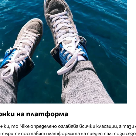
тонки на платформа
ки, то Nike определено оглавява всички класации, а тази е
сетърите поставят платформата на пиедестал този сезо