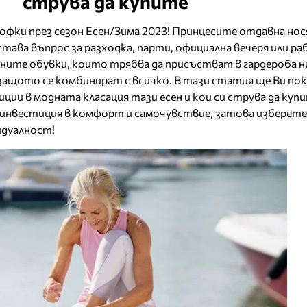
струва да купите
фки през сезон Есен/Зима 2023! Принцесите отдавна но
тава въпрос за разходка, парти, официална вечеря или ра
лните обувки, които трябва да присъстват в гардероба н
, защото се комбинират с всичко. В тази статия ще Ви по
ии в модната класация тази есен и кои си струва да купи
инвестиция в комфорт и самочувствие, затова изберете
идуалност!