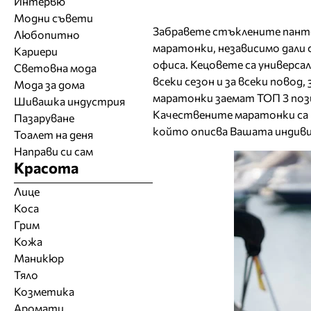
Интервю
Модни съвети
Забравете стъклените панто
Любопитно
маратонки, независимо дали с
Кариери
офиса. Кецовете са универса
Световна мода
всеки сезон и за всеки повод
Мода за дома
маратонки заемат ТОП 3 позиц
Шивашка индустрия
Качествените маратонки са 
Пазаруване
който описва Вашата индив
Тоалет на деня
Направи си сам
Красота
Лице
Коса
Грим
Кожа
Маникюр
Тяло
Козметика
Аромати