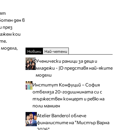
сят
ботен ден в
и през
кажем кои
те.
 модела,
Новини
Най-четени
Ученически раници за деца и
младежи - JD представя най-яките
модели
Институт Конфуций – София
отбеляза 20-годишнината си с
тържествен концерт и ревю на
поли мамиен
Atelier Banderol облече
финалистите на "Мистър Варна
2026"