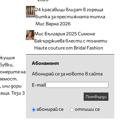
24 красавици влизат в гореща
битка за престижната титла
Мис Варна 2026
Мис България 2025 Симона
Бакърджиева блести с тоалети
Haute couture от Bridal Fashion
текущия
Абонамент
бувки,
ионерите на
Абонирай се за новото в сайта
щаемост.
E-mail
, или дори
аща. Тези 3
Потвърди
абонирай се
отпиши се