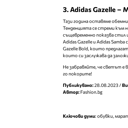
3. Adidas Gazelle 
Тази година оставяме обемн
Тенденцията се стреми към н
същевременно показва стил 
Adidas Gazelle и Adidas Samba
Gazelle Bold, които предлага
които си заслужава да залож
Не забравяйте, че светът е 
го покорите!
Публикувано:
28.08.2023 /
Ви
Автор:
Fashion.bg
Ключови думи
:
обувки
,
мара