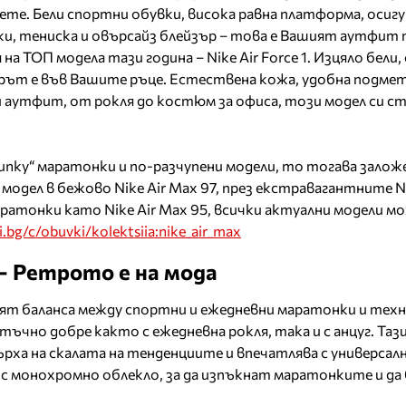
вете. Бели спортни обувки, висока равна платформа, осиг
, тениска и овърсайз блейзър – това е Вашият аутфит т
 ТОП модела тази година – Nike Air Force 1. Изцяло бели, 
орът е във Вашите ръце. Естествена кожа, удобна подмет
 аутфит, от рокля до костюм за офиса, този модел си с
unky“ маратонки и по-разчупени модели, то тогава заложе
модел в бежово Nike Air Max 97, през екстравагантните Ni
ратонки като Nike Air Max 95, всички актуални модели м
i.bg/c/obuvki/kolektsiia:nike_air_max
 – Ретрото е на мода
еят баланса между спортни и ежедневни маратонки и тех
ъчно добре както с ежедневна рокля, така и с анцуг. Тази
върха на скалата на тенденциите и впечатлява с универсал
 с монохромно облекло, за да изпъкнат маратонките и да