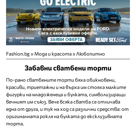
Fashion.bg
»
Мода и красота
»
Любопитно
Забавни сватбени торти
По-рано сватбените торти бяха обикновени,
красиви, триетажни и на върха им стояха малките
фигурки на младоженеца и булката, символизиращи
вечният им съюз. Вече всяка сватба се отличава
една от друга, и тук на ход са различни средства: от
оригиналната рокля на булката до ексклузивната
торта.