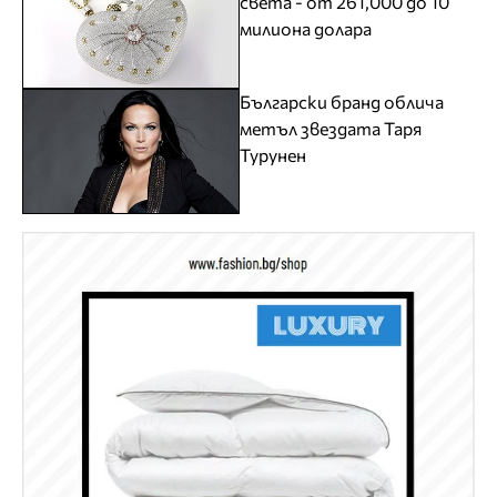
света - от 261,000 до 10
милиона долара
Български бранд облича
метъл звездата Таря
Турунен