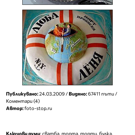
Публикувано:
24.03.2009 /
Видяно:
67411 пъти /
Коментари (4)
Автор:
foto-stop.ru
Ключови думи
:
сватба
,
торта
,
торти
,
булка
,