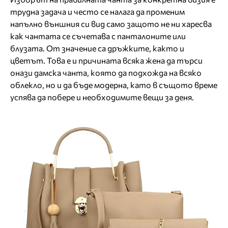
трудна задача и често се налага да променим
напълно външния си вид само защото не ни харесва
как чантата се съчетава с панталоните или
блузата. От значение са дръжките, както и
цветът. Това е и причината всяка жена да търси
онази дамска чанта, която да подхожда на всяко
облекло, но и да бъде модерна, като в същото време
успява да побере и необходимите вещи за деня.