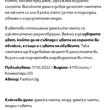
която, носена през рамо, удължава визуално
силуета. Високите дами е добре да носят чантата
на лакътя си или в ръка, като за тях е подходящ
обемен и хоризонтален модел.
В цветово отношение дамските чанти са
изключително разнообразни. Важно е да
изберете
цвят, който да не съвпада с цвета на горното ви
облекло, а също и с цвета на обувките.
Така
чантата ще бъде важен акцент в цялостната ви
визия и ще подчертава индивидуалния ви стил.
Публикувано:
17.10.2022 /
Видяно:
4170 пъти /
Коментари (0)
Автор:
Fashion.bg
Ключови думи
:
дамска чанта
,
мода
,
дамски чанти
,
модни съвети