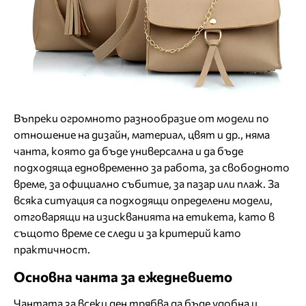
Въпреки огромното разнообразие от модели по
отношение на дизайн, материал, цвят и др., няма
чанта, която да бъде универсална и да бъде
подходяща едновременно за работа, за свободното
време, за официално събитие, за пазар или плаж. За
всяка ситуация са подходящи определени модели,
отговарящи на изискванията на етикета, като в
същото време се следи и за критерий като
практичност.
Основна чанта за ежедневието
Чантата за всеки ден трябва да бъде удобна и