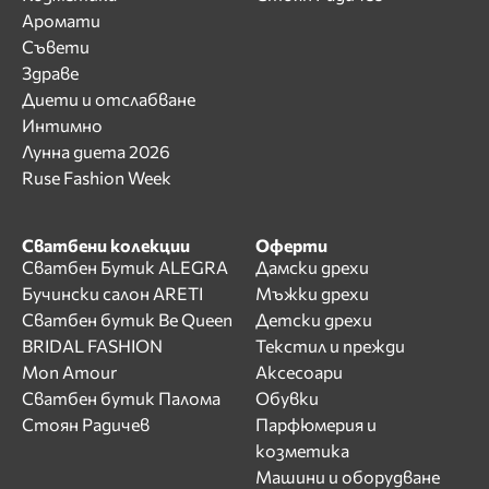
Аромати
Съвети
Здраве
Диети и отслабване
Интимно
Лунна диета 2026
Ruse Fashion Week
Сватбени колекции
Оферти
Сватбен Бутик ALEGRA
Дамски дрехи
Бучински салон ARETI
Мъжки дрехи
Сватбен бутик Be Queen
Детски дрехи
BRIDAL FASHION
Текстил и прежди
Mon Amour
Аксесоари
Сватбен бутик Палома
Обувки
Стоян Радичев
Парфюмерия и
козметика
Машини и оборудване