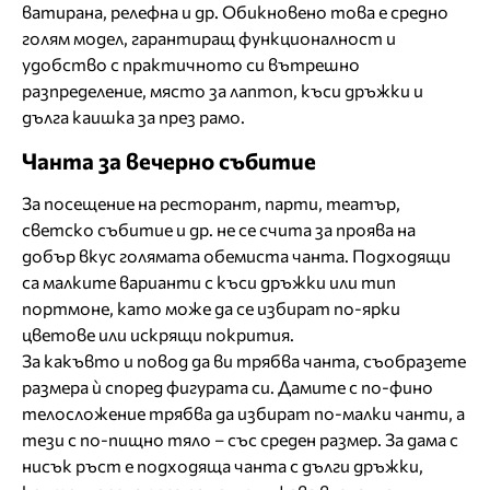
ватирана, релефна и др. Обикновено това е средно
голям модел, гарантиращ функционалност и
удобство с практичното си вътрешно
разпределение, място за лаптоп, къси дръжки и
дълга каишка за през рамо.
Чанта за вечерно събитие
За посещение на ресторант, парти, театър,
светско събитие и др. не се счита за проява на
добър вкус голямата обемиста чанта. Подходящи
са малките варианти с къси дръжки или тип
портмоне, като може да се избират по-ярки
цветове или искрящи покрития.
За какъвто и повод да ви трябва чанта, съобразете
размера ѝ според фигурата си. Дамите с по-фино
телосложение трябва да избират по-малки чанти, а
тези с по-пищно тяло – със среден размер. За дама с
нисък ръст е подходяща чанта с дълги дръжки,