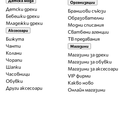
Детска мода
Организации
Детски дрехи
Браншови съюзи
Бебешки дрехи
Образователни
Младежки дрехи
Модни списания
Аксесоари
Сватбени агенции
Бижута
ТВ предавания
Чанти
Магазини
Колани
Магазини за дрехи
Чорапи
Магазини за обувки
Шапки
Магазини за aксесоари
Часовници
VIP фирми
Обувки
Какво ново
Други аксесоари
Онлайн магазини