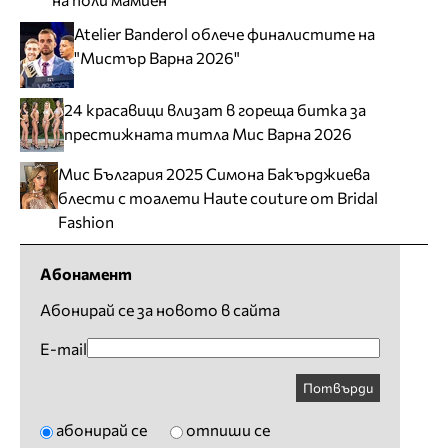
Atelier Banderol облече финалистите на
"Мистър Варна 2026"
24 красавици влизат в гореща битка за
престижната титла Мис Варна 2026
Мис България 2025 Симона Бакърджиева
блести с тоалети Haute couture от Bridal
Fashion
Абонамент
Абонирай се за новото в сайта
E-mail
Потвърди
абонирай се
отпиши се