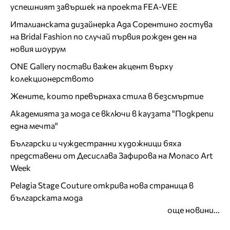
успешният завършек на проекта FEA-VEE
Италианската дизайнерка Ада Сорентино гостува
на Bridal Fashion по случай първия рожден ден на
новия шоурум
ONE Gallery постави важен акцент върху
колекционерството
Жените, които превърнаха стила в безсмъртие
Академията за мода се включи в каузата "Подкрепи
една мечта"
Български и чуждестранни художници бяха
представени от Десислава Зафирова на Monaco Art
Week
Pelagia Stage Couture открива нова страница в
българската мода
още новини...