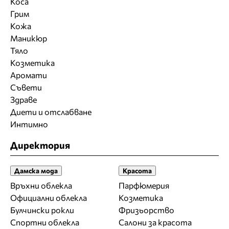
Коса
Грим
Кожа
Маникюр
Тяло
Козметика
Аромати
Съвети
Здраве
Диети и отслабване
Интимно
Директория
Дамска мода
Красота
Връхни облекла
Парфюмерия
Официални облекла
Козметика
Булчински рокли
Фризьорство
Спортни облекла
Салони за красота