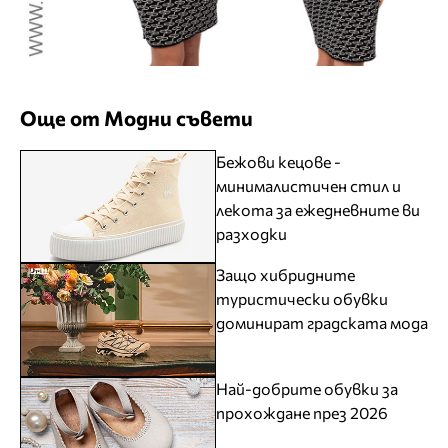
Още от Модни съвети
Бежови кецове -
минималистичен стил и
лекота за ежедневните ви
разходки
Защо хибридните
туристически обувки
доминират градската мода
Най-добрите обувки за
прохождане през 2026