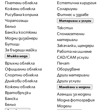
Плетени облекла
Естетична хирургия
Кожени облекла
Солариуми
Рисувана коприна
Фитнес и здраве
Чорапогащи
Материали и услуги
Бельо
Текстил
Бански костюми
Спомагателни
Модни дизайнери
материали
Бутици
Закачалки, щендери
За бъдещи майки
Работа на ишлеме
Мъжка мода
CAD/CAM услуги
Връхни облекла
Печат
Официални облекла
Оборудване
Спортни облекла
Други материали
Дънкови облекла
Други услуги
Кожени облекла
Манекени и модели
Вратовръзки
Агенции за модели
Бански
Модна фотография
Бельо
Модели