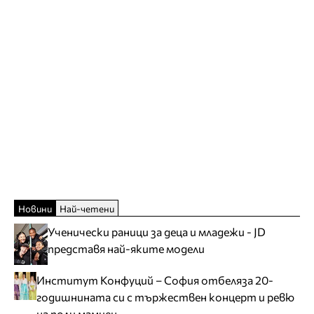
Новини
Най-четени
Ученически раници за деца и младежи - JD
представя най-яките модели
Институт Конфуций – София отбеляза 20-
годишнината си с тържествен концерт и ревю
на поли мамиен