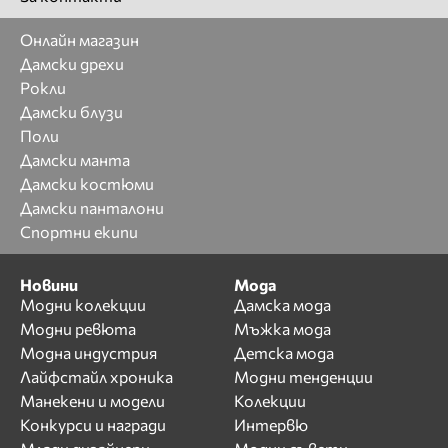
Онлайн магазин
Дамски дрехи
Рокли
Дамски блузи
Поли
Дамски манта
Дамски костюми
Дамски панталони
Спортни екипи
Новини
Мода
Модни колекции
Дамска мода
Модни ревюта
Мъжка мода
Модна индустрия
Детска мода
Лайфстайл хроника
Модни тенденции
Манекени и модели
Колекции
Конкурси и награди
Интервю