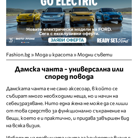
Fashion.bg
»
Мода и красота
»
Модни съвети
Дамска чанта - универсална или
според повода
Дамската чанта е не само аксесоар, в който се
събират много необходими неща, но и начин на
себеизразяване. Нито една жена не може да се лиши
от това средство за функционално съхранение на
вещи, което е и практично, и придава завършен вид
на всяка визия.
Изборът на правилната чанта за конкретна визия е