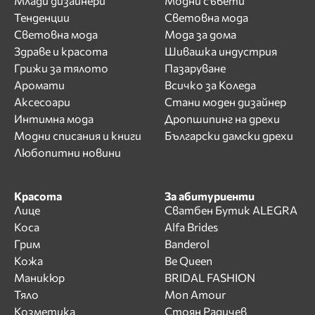
Млади дизайнери
Модни съвети
Тенденции
Световна мода
Световна мода
Мода за дома
Здраве и красота
Шивашка индустрия
Грижи за тялото
Пазаруване
Аромати
Всичко за Коледа
Аксесоари
Стани моден дизайнер
Интимна мода
Дропшипинг на дрехи
Модни списания и книги
Български дамски дрехи
Любопитни новини
Красота
За абитуриенти
Лице
Сватбен Бутик ALEGRA
Коса
Alfa Brides
Грим
Banderol
Кожа
Be Queen
Маникюр
BRIDAL FASHION
Тяло
Mon Amour
Козметика
Стоян Радичев