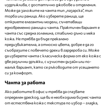
издръжлива, с достатъчно джобове и отделения.
Може да заложите на чанта тип „пазарска”, тип
торба или раница. Ако изберете раница, ще
откриете елегантни модели, съчетаващи
едновременно раница и чанта. Практичен вариант е
чанта със средна големина, стабилно дъно и мека
кожа. Не трябва да бъде прекалено
предизвикателна, а относно цвета, добре е да го
съобразите с повечето дрехи в гардероба си. Може
да изберете чанта с класическа форма от еко кожа с
две различни дръжки, с изчистен дизайн или по-
малък вариант, като се ръководите от усещането
си за комфорт.
Чанта за работа
Ако работите в офис и трябва да спазвате
определен дрескод, ще ви е необходима бизнес чанта
от естествена кожа с текстура по избор – гладка,