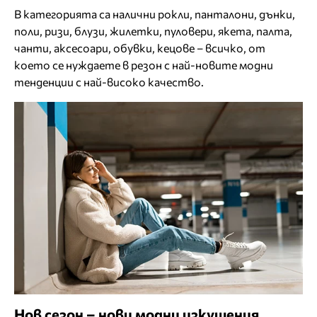
В категорията са налични рокли, панталони, дънки,
поли, ризи, блузи, жилетки, пуловери, якета, палта,
чанти, аксесоари, обувки, кецове – всичко, от
което се нуждаете в резон с най-новите модни
тенденции с най-високо качество.
Нов сезон – нови модни изкушения