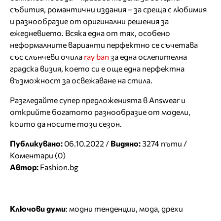
събития, романтични издания – за среща с любимия
и разнообразие от оригинални решения за
ежедневието. Всяка една от тях, особено
неформалните варианти перфектно се съчетава
със слънчеви очила
ray ban
за една ослепителна
градска визия, което си е още една перфектна
възможност за освежаване на стила.
Разгледайте супер предложенията в Answear и
открийте богатото разнообразие от модели,
които да носите този сезон.
Публикувано:
06.10.2022 /
Видяно:
3274 пъти /
Коментари (0)
Автор:
Fashion.bg
Ключови думи
:
модни тенденции
,
мода
,
дрехи