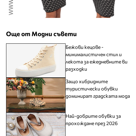
Още от Модни съвети
Бежови кецове -
минималистичен стил и
лекота за ежедневните ви
разходки
Защо хибридните
туристически обувки
доминират градската мода
Най-добрите обувки за
прохождане през 2026