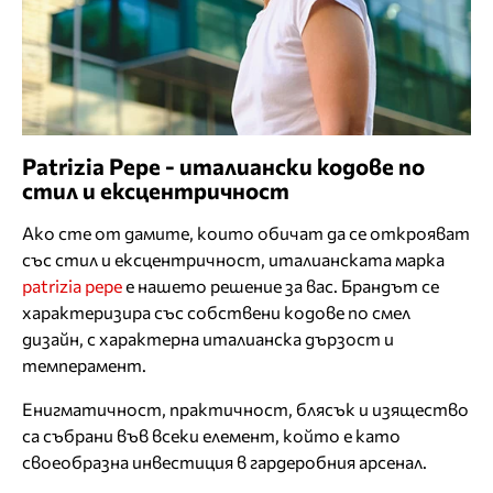
Patrizia Pepe - италиански кодове по
стил и ексцентричност
Ако сте от дамите, които обичат да се открояват
със стил и ексцентричност, италианската марка
patrizia pepe
e нашето решение за вас. Брандът се
характеризира със собствени кодове по смел
дизайн, с характерна италианска дързост и
темперамент.
Енигматичност, практичност, блясък и изящество
са събрани във всеки елемент, който е като
своеобразна инвестиция в гардеробния арсенал.