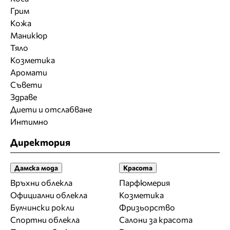
Грим
Кожа
Маникюр
Тяло
Козметика
Аромати
Съвети
Здраве
Диети и отслабване
Интимно
Директория
Дамска мода
Красота
Връхни облекла
Парфюмерия
Официални облекла
Козметика
Булчински рокли
Фризьорство
Спортни облекла
Салони за красота