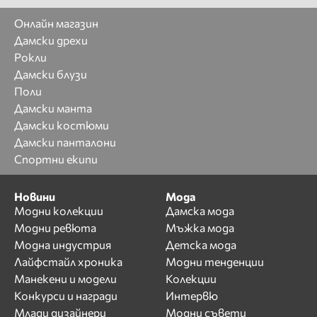
Онлайн магазин
Дамски дрехи
Рокли
Дамски блузи
Поли
Дамски манта
Дамски костюми
Дамски панталони
Спортни екипи
Новини
Мода
Модни колекции
Дамска мода
Модни ревюта
Мъжка мода
Модна индустрия
Детска мода
Лайфстайл хроника
Модни тенденции
Манекени и модели
Колекции
Конкурси и награди
Интервю
Млади дизайнери
Модни съвети