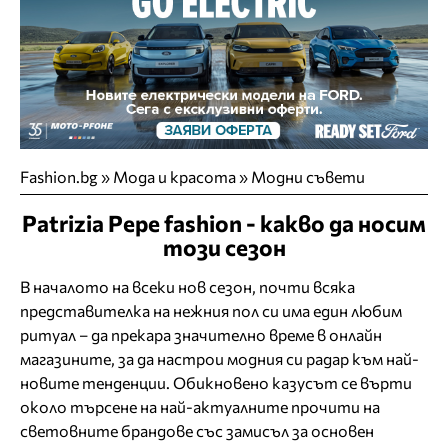
Fashion.bg
»
Мода и красота
»
Модни съвети
Patrizia Pepe fashion - какво да носим
този сезон
В началото на всеки нов сезон, почти всяка
представителка на нежния пол си има един любим
ритуал – да прекара значително време в онлайн
магазините, за да настрои модния си радар към най-
новите тенденции. Обикновено казусът се върти
около търсене на най-актуалните прочити на
световните брандове със замисъл за основен