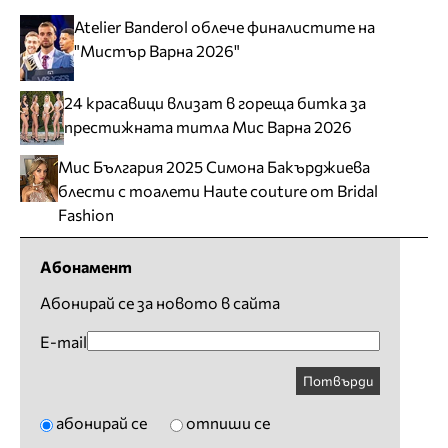
Atelier Banderol облече финалистите на
"Мистър Варна 2026"
24 красавици влизат в гореща битка за
престижната титла Мис Варна 2026
Мис България 2025 Симона Бакърджиева
блести с тоалети Haute couture от Bridal
Fashion
Абонамент
Абонирай се за новото в сайта
E-mail
Потвърди
абонирай се
отпиши се