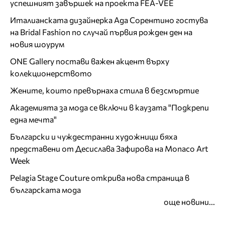
успешният завършек на проекта FEA-VEE
Италианската дизайнерка Ада Сорентино гостува
на Bridal Fashion по случай първия рожден ден на
новия шоурум
ONE Gallery постави важен акцент върху
колекционерството
Жените, които превърнаха стила в безсмъртие
Академията за мода се включи в каузата "Подкрепи
една мечта"
Български и чуждестранни художници бяха
представени от Десислава Зафирова на Monaco Art
Week
Pelagia Stage Couture открива нова страница в
българската мода
още новини...