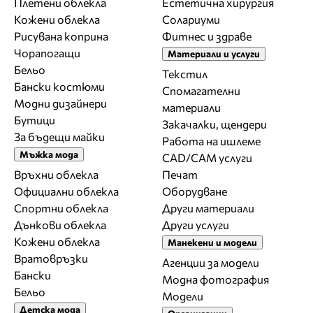
Плетени облекла
Естетична хирургия
Кожени облекла
Солариуми
Рисувана коприна
Фитнес и здраве
Чорапогащи
Материали и услуги
Бельо
Текстил
Бански костюми
Спомагателни
Модни дизайнери
материали
Бутици
Закачалки, щендери
За бъдещи майки
Работа на ишлеме
Мъжка мода
CAD/CAM услуги
Връхни облекла
Печат
Официални облекла
Оборудване
Спортни облекла
Други материали
Дънкови облекла
Други услуги
Кожени облекла
Манекени и модели
Вратовръзки
Агенции за модели
Бански
Модна фотография
Бельо
Модели
Детска мода