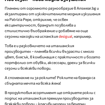
Пленени от огромното разнообразие в Answear.bg и
екзалтирани от изключителните модния изкушения
на Patrizia Pepe, открихме, че освен
ексцентричност, брандът позволява и
стилистично въображение и добавяне на още
сезонни находки на испанския
desigual
, например.
Това е и разковничето на италианския
производител – пленява всички възрасти с много
цвят, блясък, в комбинация с практичност и богато
портфолио от обувки, аксесоари, дрехи за всички
сезони и всякакви поводи.
А споменахме ли за роклите? Роклите на бранда са
сбъдната мечта на всяка жена!
В продуктовия асортимент ще откриете рокли с
подпис на италианския премиум производител за
всякакви поводи – красиви модели за вечерни