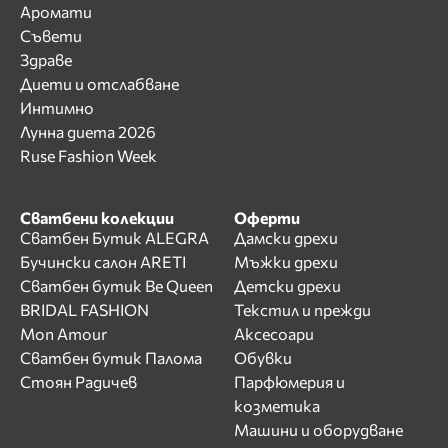
Аромати
Съвети
Здраве
Диети и отслабване
Интимно
Лунна диета 2026
Ruse Fashion Week
Сватбени колекции
Оферти
Сватбен Бутик ALEGRA
Дамски дрехи
Бучински салон ARETI
Мъжки дрехи
Сватбен бутик Be Queen
Детски дрехи
BRIDAL FASHION
Текстил и прежди
Mon Amour
Аксесоари
Сватбен бутик Палома
Обувки
Стоян Радичев
Парфюмерия и
козметика
Машини и оборудване