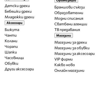
Организации
Детски дрехи
Браншови съюзи
Бебешки дрехи
Образователни
Младежки дрехи
Модни списания
Аксесоари
Сватбени агенции
Бижута
ТВ предавания
Чанти
Магазини
Колани
Магазини за дрехи
Чорапи
Магазини за обувки
Шапки
Магазини за aксесоари
Часовници
VIP фирми
Обувки
Какво ново
Други аксесоари
Онлайн магазини