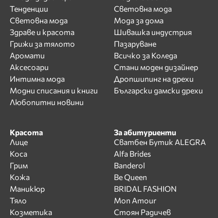
Тенденции
Световна мода
Световна мода
Мода за дома
Здраве и красота
Шивашка индустрия
Грижи за тялото
Пазаруване
Аромати
Всичко за Коледа
Аксесоари
Стани моден дизайнер
Интимна мода
Дропшипинг на дрехи
Модни списания и книги
Български дамски дрехи
Любопитни новини
Красота
За абитуриенти
Лице
Сватбен Бутик ALEGRA
Коса
Alfa Brides
Грим
Banderol
Кожа
Be Queen
Маникюр
BRIDAL FASHION
Тяло
Mon Amour
Козметика
Стоян Радичев