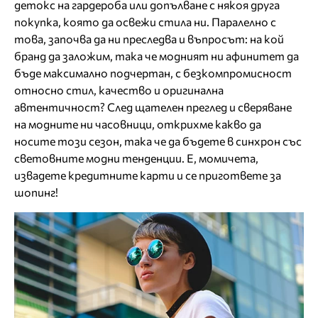
детокс на гардероба или допълване с някоя друга
покупка, която да освежи стила ни. Паралелно с
това, започва да ни преследва и въпросът: на кой
бранд да заложим, така че модният ни афинитет да
бъде максимално подчертан, с безкомпромисност
относно стил, качество и оригинална
автентичност? След щателен преглед и сверяване
на модните ни часовници, открихме какво да
носите този сезон, така че да бъдете в синхрон със
световните модни тенденции. Е, момичета,
извадете кредитните карти и се пригответе за
шопинг!