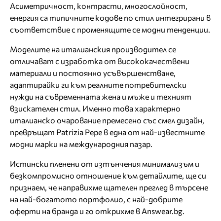
Асиметричност, контрасти, многослойност,
енергия са типичните кодове по стил интегрирани в
съответствие с променящите се модни тенденции.
Моделите на италианския производител се
отличават с изработка от висококачествени
материали и постоянно усъвършенстване,
адаптирайки ги към реалните потребителски
нужди на съвременната жена и мъже и техният
взискателен стил. Именно това характерно
италианско очарование премесено със смел дизайн,
превръщат Patrizia Pepe в една от най-известните
модни марки на международния пазар.
Истински пленени от изтънчения минимализъм и
безкомпромисно отношение към детайлите, ще си
признаем, че направихме щателен преглед в търсене
на най-богатото портфолио, с най-добрите
оферти на бранда и го открихме в Answear.bg.