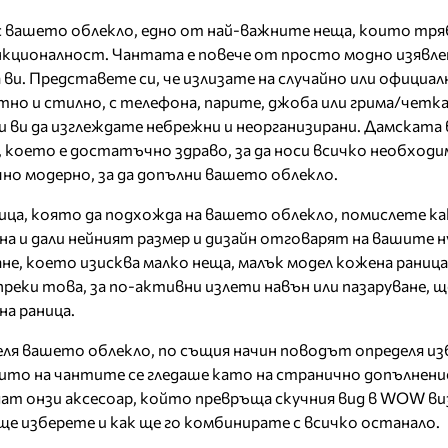
 вашето облекло, едно от най-важните неща, които тря
нкционалност. Чантата е повече от просто модно изявле
 ви. Представете си, че излизате на случайно или официал
тно и стилно, с телефона, парите, джоба или грима/четка
и ви да изглеждате небрежни и неорганизирани. Дамската
 което е достатъчно здраво, за да носи всичко необходи
но модерно, за да допълни вашето облекло.
ница, която да подхожда на вашето облекло, помислете ка
урна и дали нейният размер и дизайн отговарят на вашите н
е, което изисква малко неща, малък модел кожена раница
реки това, за по-активни излети навън или пазаруване, щ
а раница.
я вашето облекло, по същия начин поводът определя изб
ито на чантите се гледаше като на странично допълнени
ат онзи аксесоар, който превръща скучния вид в WOW ви
е изберете и как ще го комбинирате с всичко останало.