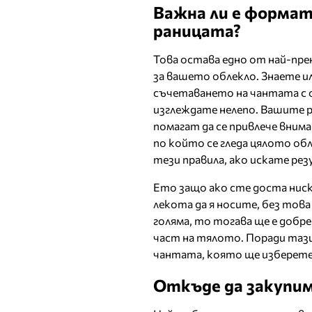
Важна ли е формат
раницата?
Това остава едно от най-пре
за вашето облекло. Знаете и
съчетаването на чантата с о
изглеждате нелепо. Вашите р
помагат да се привлече внима
по който се гледа цялото об
тези правила, ако искате ре
Ето защо ако сте доста ниск
лекота да я носите, без това
голяма, то тогава ще е доб
част на тялото. Поради тази
чантата, която ще изберете
Откъде да закупим