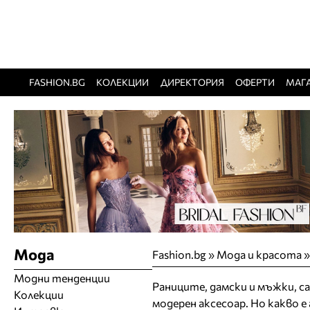
FASHION.BG
КОЛЕКЦИИ
ДИРЕКТОРИЯ
ОФЕРТИ
МАГ
Мода
Fashion.bg
»
Мода и красота
Модни тенденции
Раниците, дамски и мъжки, с
Колекции
модерен аксесоар. Но какво е