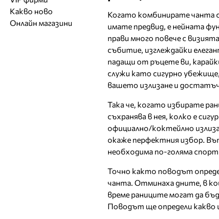
Обувки
Работа на ишлеме
Солариуми
Какво ново
Модни списания
Модни дизайнери
Магазини за обувки
Когато комбинирате чанта с
Други аксесоари
CAD/CAM услуги
Фитнес и здраве
Онлайн магазини
Сватбени агенции
имате предвид, е нейната фу
Бутици
Магазини за aксесоари
Печат
прави много повече с визията
ТВ предавания
За бъдещи майки
Оборудване
събитие, изглеждайки елеган
падащи от ръцете ви, карайк
Други материали
служи като сигурно убежище,
Други услуги
вашето излизане и достатъч
Така че, когато избирате ра
съхранява в нея, колко е сиг
официално/коктейлно излизан
окаже перфектния избор. Въп
необходима по-голяма спортн
Точно както поводът определ
чанта. Отминаха дните, в ко
време раниците могат да бъд
Поводът ще определи какво щ