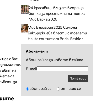
24 красавици влизат в гореща
битка за престижната титла
Мис Варна 2026
Мис България 2025 Симона
Бакърджиева блести с тоалети
Haute couture от Bridal Fashion
Абонамент
ъде с вас,
Абонирай се за новото в сайта
едполагате.
E-mail
и цвят на
ожете да
Потвърди
съвети за
абонирай се
отпиши се
ашите