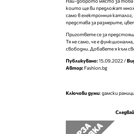
Най-доброто място за това и
които ще ви предложат множ
само в електронния каталог,
представа за размерите, цвет
Пригответе се за предстояща
Тя не само, че е функционалн
свободни. Добавете я към сво
Публикувано:
15.09.2022 /
Ви
Автор:
Fashion.bg
Ключови думи
:
дамски раниц
Следвай