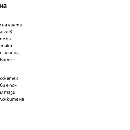
на
 на чанта
лика в
те да
 така
и начина,
авите с
можете с
ви е по-
ъм тази
ръжките на