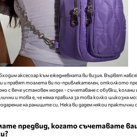
бходим аксесоар към ежедневната ви визия. Вървят навсяк
 и правят тоалета ви по-привлекателен, отколкото пр
рно с вече установен модел - съчетаване с обувки, колани 
злични и това е, че няма правила за това колко шикозна м
одарение на раниците си. Нека ви дадем някои практични 
мате предвид, когато съчетавате в
си?