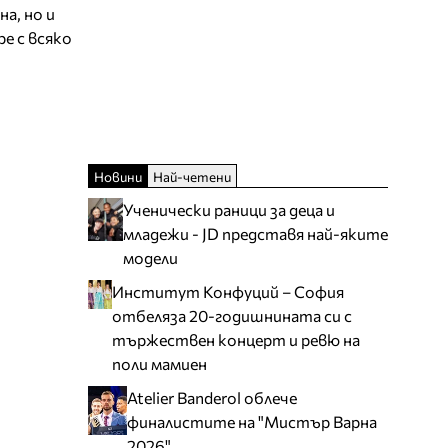
а, но и
е с всяко
Новини
Най-четени
Ученически раници за деца и
младежи - JD представя най-яките
модели
Институт Конфуций – София
отбеляза 20-годишнината си с
тържествен концерт и ревю на
поли мамиен
Atelier Banderol облече
финалистите на "Мистър Варна
2026"