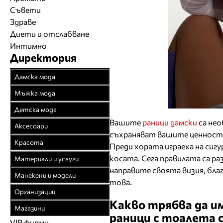
Съвети
Здраве
Диети и отслабване
Интимно
Директория
Дамска мода
Връхни облекла
Мъжка мода
Официални облекла
Връхни облекла
Детска мода
Булчински рокли
Официални облекла
Вашите
раници дамски
са нео
Детски дрехи
Аксесоари
Спортни облекла
съхраняват вашите ценности
Спортни облекла
Бебешки дрехи
Бижута
Красота
Преди хората играеха на сигу
Плетени облекла
Дънкови облекла
Младежки дрехи
Чанти
Парфюмерия
косата. Сега правилата са ра
Материали и услуги
Кожени облекла
Кожени облекла
Колани
направите своята визия, благ
Козметика
Текстил
Манекени и модели
Рисувана коприна
Вратовръзки
това.
Чорапи
Фризьорство
Спомагателни
Агенции за модели
Чорапогащи
Организации
Бански
Шапки
материали
Салони за красота
Какво трябва да и
Модна фотография
Браншови съюзи
Бельо
Бельо
Магазини
Часовници
Закачалки, щендери
Естетична хирургия
раници с тоалета 
Модели
Образователни
Бански костюми
VIP фирми
Магазини за дрехи