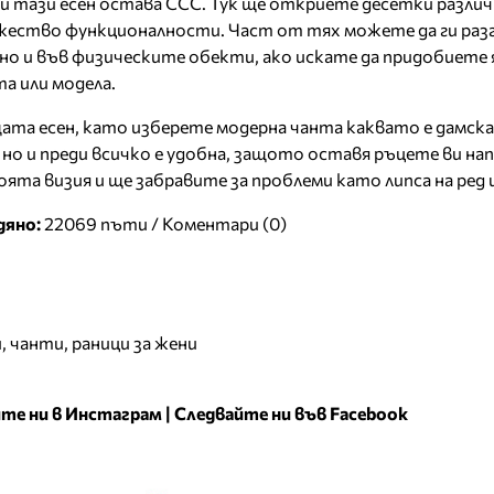
 тази есен остава ССС. Тук ще откриете десетки различ
ество функционалности. Част от тях можете да ги разг
 но и във физическите обекти, ако искате да придобиете 
а или модела.
та есен, като изберете модерна чанта каквато е дамска
а, но и преди всичко е удобна, защото оставя ръцете ви на
ята визия и ще забравите за проблеми като липса на ред 
дяно:
22069 пъти /
Коментари (0)
и
,
чанти
,
раници за жени
те ни в Инстаграм
|
Следвайте ни във Facebook