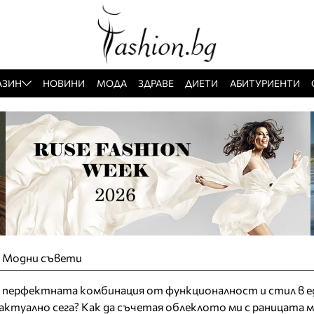
АЗИН
НОВИНИ
МОДА
ЗДРАВЕ
ДИЕТИ
АБИТУРИЕНТИ
»
Модни съвети
а перфектната комбинация от функционалност и стил в е
 актуално сега? Как да съчетая облеклото ми с раницата 