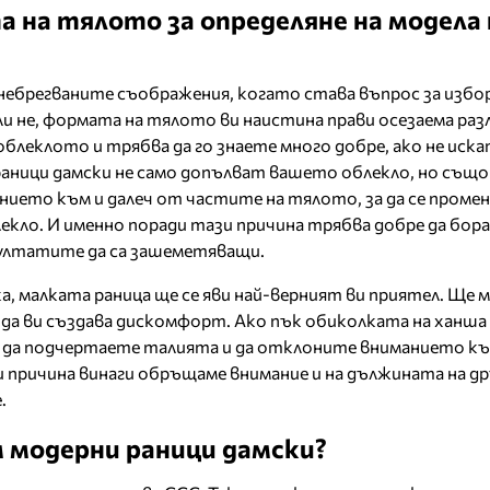
а на тялото за определяне на модела 
небрегваните съображения, когато става въпрос за избор
ли не, формата на тялото ви наистина прави осезаема раз
блеклото и трябва да го знаете много добре, ако не иска
аници дамски не само допълват вашето облекло, но също
нието към и далеч от частите на тялото, за да се промен
лекло. И именно поради тази причина трябва добре да бор
зултатите да са зашеметяващи.
а, малката раница ще се яви най-верният ви приятел. Ще 
 да ви създава дискомфорт. Ако пък обиколката на ханша 
ре да подчертаете талията и да отклоните вниманието к
 причина винаги обръщаме внимание и на дължината на д
.
 модерни раници дамски?