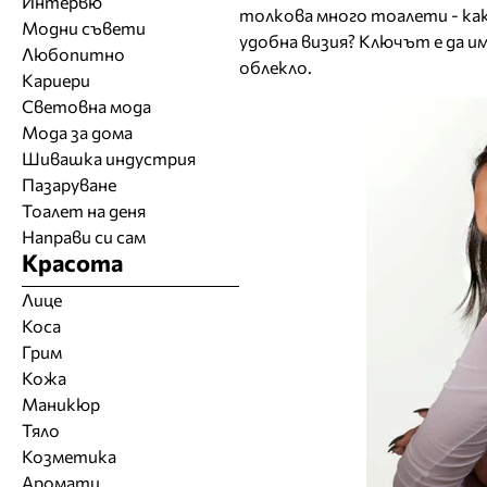
Интервю
толкова много тоалети - как д
Модни съвети
удобна визия? Ключът е да и
Любопитно
облекло.
Кариери
Световна мода
Мода за дома
Шивашка индустрия
Пазаруване
Тоалет на деня
Направи си сам
Красота
Лице
Коса
Грим
Кожа
Маникюр
Тяло
Козметика
Аромати