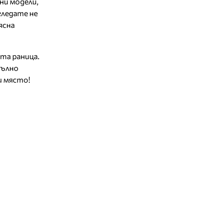
ни модели,
ледате не
ясна
та раница.
пълно
и място!