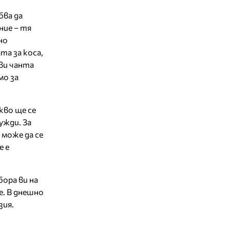
бва да
ние – тя
но
та за коса,
 ви чанта
мо за
кво ще се
ужди. За
 може да се
е е
ора ви на
е. В днешно
зия.