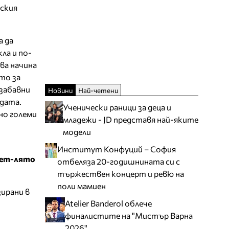
мския
а да
ла и по-
ва начина
то за
забавни
Новини
Най-четени
одата.
Ученически раници за деца и
но големи
младежи - JD представя най-яките
модели
Институт Конфуций – София
лет-лято
отбеляза 20-годишнината си с
тържествен концерт и ревю на
поли мамиен
зирани в
Atelier Banderol облече
финалистите на "Мистър Варна
2026"