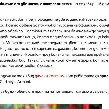
юмът от две части с панталон
успешно се завърна в да
на на живот през последните две години накараха хорат
хи, което доведе до по-малко търсене на официални облек
ото облекло. Костюмът е идеалният баланс между тези д
отребителите нещо, което е едновременно подходящо как
ето. Много от стиловете предлагат цветни елементи или 
визии, които ще се харесат на дамите, които следват м
а на типичния костюм чрез колани на талията или прекале
асическия вид. Така или иначе, костюмът е дреха, която е
нешните необичайни времена.
одели на този вид
дамски костюми
от ревютата за
про
cCartney и Armani.
са вдъхновени от принта на популярния им шал и са реали