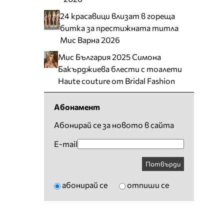
24 красавици влизат в гореща
битка за престижната титла
Мис Варна 2026
Мис България 2025 Симона
Бакърджиева блести с тоалети
Haute couture от Bridal Fashion
Абонамент
Абонирай се за новото в сайта
E-mail
Потвърди
абонирай се
отпиши се