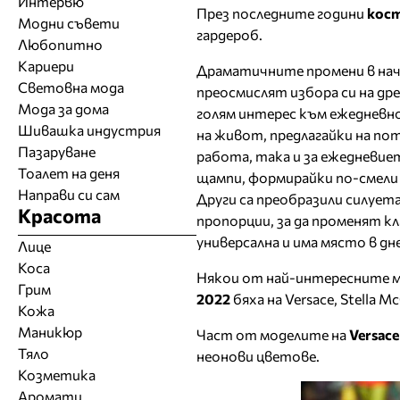
Интервю
През последните години
кост
Модни съвети
гардероб.
Любопитно
Кариери
Драматичните промени в начи
Световна мода
преосмислят избора си на дре
Мода за дома
голям интерес към ежедневн
Шивашка индустрия
на живот, предлагайки на п
Пазаруване
работа, така и за ежедневи
Тоалет на деня
щампи, формирайки по-смели 
Направи си сам
Други са преобразили силует
Красота
пропорции, за да променят кл
универсална и има място в д
Лице
Коса
Някои от най-интересните м
Грим
2022
бяха на Versace, Stella M
Кожа
Маникюр
Част от моделите на
Versace
Тяло
неонови цветове.
Козметика
Аромати