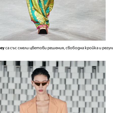
ney
са със смели цветови решения, свободна кройка и регу