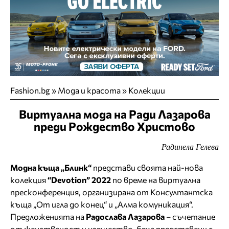
Fashion.bg
»
Мода и красота
»
Колекции
Виртуална мода на Ради Лазарова
преди Рождество Христово
Радинела Гелева
Модна къща „Блинк“
представи своята най-нова
колекция
“Devotion” 2022
по време на виртуална
пресконференция, организирана от Консултантска
къща „От игла до конец“ и „Алма комуникация“.
Предложенията на
Радослава Лазарова
– съчетание
от женственост и изящество, бяха представени с