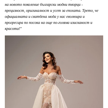
на новото поколение български модни творци -
прецизност, оригиналност и усет за епохата. Трето, че
официалната и сватбена мода у нас еволюира и
прогресира по посока на още по-голяма изисканост и
красота!"