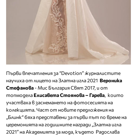
Първи впечатления за “Devotion” журналистите
научиха от лицето на Златна игла 2021
Вероника
Стефанова
- Мис България Свят 2017, и от
топмодела
Елисавета Стоянова – Гарева
, които
участваха в заснемането на фотосесията на
колекцията. Част от новите предложения на
„Блинк“ бяха представени за първи път по време на
церемонията на годишните награди „Златна игла
2021” на Академията за мода, където Радослава