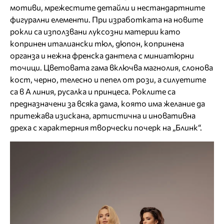
мотиви, мрежестите детайли и нестандартните
фигурални елементи. При изработката на новите
рокли са използвани луксозни материи като
копринен италиански тюл, дюпон, копринена
органза и нежна френска дантела с миниатюрни
точици. Цветовата гама включва магнолия, слонова
кост, черно, телесно и пепел от рози, а силуетите
са в А линия, русалка и принцеса. Роклите са
предназначени за всяка дама, която има желание да
притежава изискана, артистична и иновативна
дреха с характерния творчески почерк на „Блинк“.