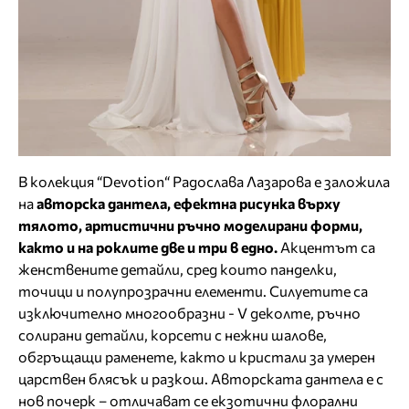
В колекция “Devotion“ Радослава Лазарова e залoжила
на
авторска дантела, ефектна рисунка върху
тялото, артистични ръчно моделирани форми,
както и на роклите две и три в едно.
Акцентът са
женствените детайли, сред които панделки,
точици и полупрозрачни елементи. Силуетите са
изключително многообразни - V деколте, ръчно
солирани детайли, корсети с нежни шалове,
обгръщащи раменете, както и кристали за умерен
царствен блясък и разкош. Авторската дантела е с
нов почерк – отличават се екзотични флорални