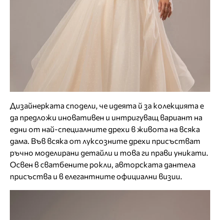
Дизайнерката сподели, че идеята й за колекцията е
да предложи иновативен и интригуващ вариант на
едни от най-специалните дрехи в живота на всяка
дама. Във всяка от луксозните дрехи присъстват
ръчно моделирани детайли и това ги прави уникати.
Освен в сватбените рокли, авторската дантела
присъства и в елегантните официални визии.