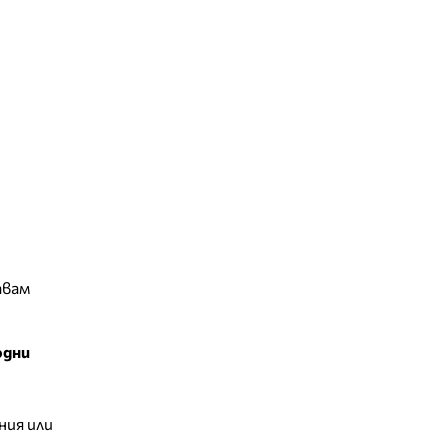
авам
одни
ния или