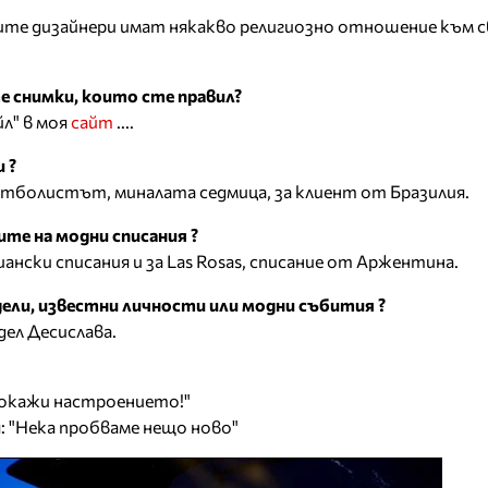
дните дизайнери имат някакво религиозно отношение към 
е снимки, които сте правил?
л" в моя
сайт
....
 ?
утболистът, миналата седмица, за клиент от Бразилия.
ите на модни списания ?
иански списания и за Las Rosas, списание от Аржентина.
ели, известни личности или модни събития ?
дел Десислава.
Покажи настроението!"
: "Нека пробваме нещо ново"