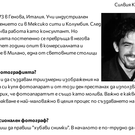
Силвия 
73 в Генова, Италия. Учи индустриален
нието си в Мексико сити и Колумбия. След
очва работа като консултант. Но
та постепенно се превръща в негова
 пет години опит в комерсиалната и
 в Милано, една от световните столици
 фотографията?
м и да създавам триизмерни изображения на
 си купя фотоапарат и от този ден престанах да използв
их, че фотоапаратът е също като молива. Важно е какво
кване е най-маловажно в целия процес по създаването на
есионален фотограф?
учиш да правиш "хубави снимки". В началото е по-трудно да