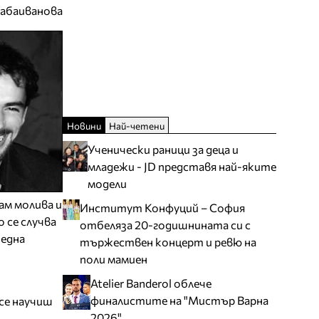
Кабаиванова
Новини
Най-четени
Ученически раници за деца и
младежи - JD представя най-яките
модели
ам молива и
Институт Конфуций – София
 се случва
отбеляза 20-годишнината си с
 една
тържествен концерт и ревю на
поли мамиен
Atelier Banderol облече
финалистите на "Мистър Варна
 се научиш
2026"