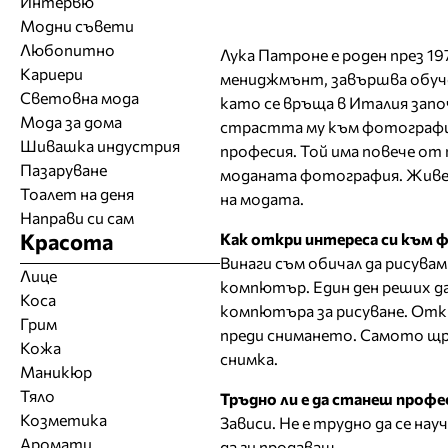
Интервю
Модни съвети
Любопитно
Лука Патроне е роден през 19
Кариери
мениджмънт, завършва обуче
Световна мода
като се връща в Италия зап
Мода за дома
страстта му към фотография
Шивашка индустрия
професия. Той има повече от
Пазаруване
моданата фотография. Живее
Тоалет на деня
на модата.
Направи си сам
Красота
Как откри интереса си към
Винаги съм обичал да рисува
Лице
компютър. Един ден реших да
Коса
компютъра за рисуване. Откр
Грим
преди снимането. Самото щра
Кожа
снимка.
Маникюр
Тяло
Тръдно ли е да станеш проф
Козметика
Зависи. Не е трудно да се на
Аромати
да ги продаваш.