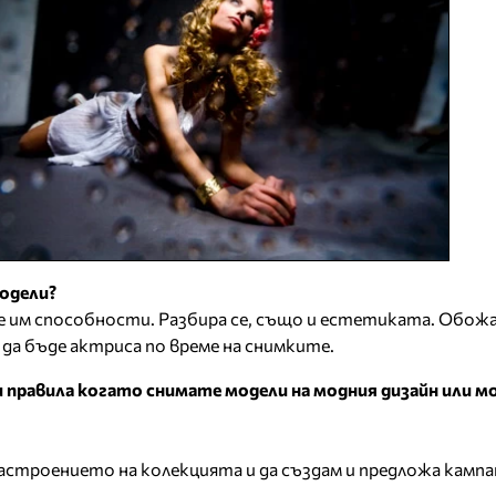
модели?
им способности. Разбира се, също и естетиката. Обож
 да бъде актриса по време на снимките.
 правила когато снимате модели на модния дизайн или м
настроението на колекцията и да създам и предложа кампа