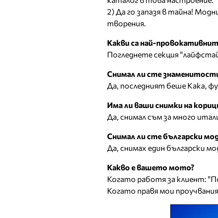
2) Да го запазя в тайна! Мо
творения.
Какви са най-провокативнит
Погледнете секция "лайфстай
Снимал ли сте знаменитости
Да, последният беше Кака, ф
Има ли ваши снимки на кориц
Да, снимал съм за много итал
Снимал ли сте български мод
Да, снимах един български мо
Какво е вашето мото?
Когато работя за клиент: "
Когато правя мои проучвания