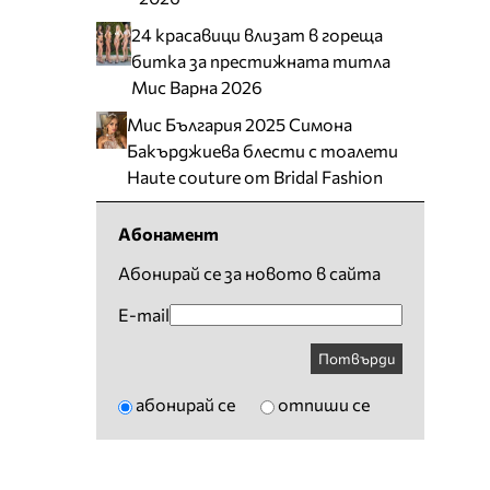
24 красавици влизат в гореща
битка за престижната титла
Мис Варна 2026
Мис България 2025 Симона
Бакърджиева блести с тоалети
Haute couture от Bridal Fashion
Абонамент
Абонирай се за новото в сайта
E-mail
Потвърди
абонирай се
отпиши се