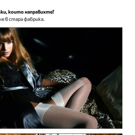
мки, които направихте?
че в стара фабрика.