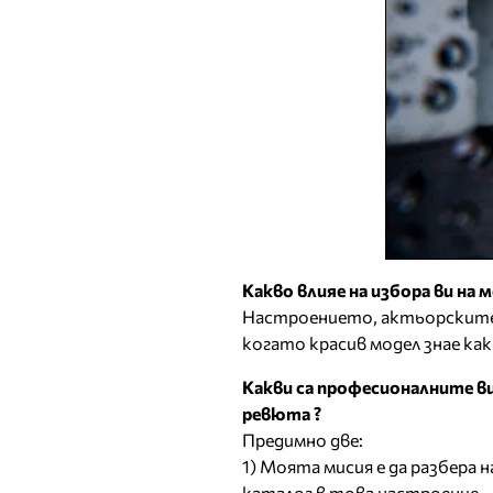
Какво влияе на избора ви на 
Настроението, актьорските 
когато красив модел знае как
Какви са професионалните ви
ревюта ?
Предимно две:
1) Моята мисия е да разбера 
каталог в това настроение.