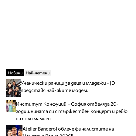
Новини
Най-четени
Ученически раници за деца и младежи - JD
представя най-яките модели
Институт Конфуций – София отбеляза 20-
годишнината си с тържествен концерт и ревю
на поли мамиен
Atelier Banderol облече финалистите на
"Мистър Варна 2026"