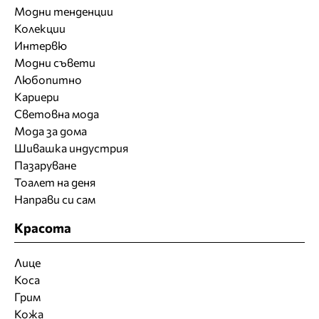
Модни тенденции
Колекции
Интервю
Модни съвети
Любопитно
Кариери
Световна мода
Мода за дома
Шивашка индустрия
Пазаруване
Тоалет на деня
Направи си сам
Красота
Лице
Коса
Грим
Кожа