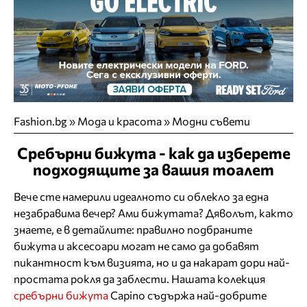
Fashion.bg
»
Мода и красота
»
Модни съвети
Сребърни бижута - как да изберете
подходящите за вашия тоалет
Вече сте намерили идеалното си облекло за една
незабравима вечер? Ами бижутата? Дяволът, както
знаете, е в детайлите: правилно подбраните
бижута и аксесоари могат не само да добавят
пикантност към визията, но и да накарат дори най-
простата рокля да заблести. Нашата колекция
сребърни бижута
Capino съдържа най-добрите