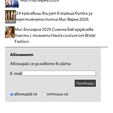
24 красавици влизат в гореща битка за
престижната титла Мис Варна 2026
Мис България 2025 Симона Бакърджиева
блести с тоалети Haute couture от Bridal
Fashion
Абонамент
Абонирай се за новото в сайта
E-mail
Потвърди
абонирай се
отпиши се