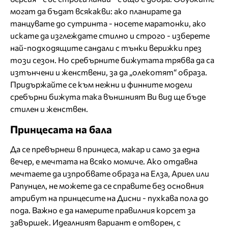
могат да бъдат всякакви: ако планирате да
танцувате до сутринта - носете маратонки, ако
искате да изглеждате стилно и строго - изберете
най-подходящите сандали с тънки верижки през
този сезон. Но сребърните бижутата трябва да са
изтънчени и женствени, за да „олекотят“ образа.
Придържайте се към нежни и финните модели
сребърни бижута така външният Ви вид ще бъде
стилен и женствен.
Принцесата на бала
Да се ​​превърнеш в принцеса, макар и само за една
вечер, е мечтата на всяко момиче. Ако отдавна
мечтаете да изпробвате образа на Елза, Ариел или
Рапунцел, не можете да се справите без основния
атрибут на принцесите на Дисни - пухкава пола до
пода. Важно е да намерите правилния корсет за
завършек. Идеалният вариант е отворен, с