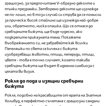
грациозно, за предпочитане V-образно деколте и
тънки презрамки. Затворено деколте ще изглежда
не по-лошо, но в този случай си струва да се помисли
за прическа: висок стайлинг ще изглежда най-добре
или, обратното, ниска опашка. Що се отнася до
сребърните бижута, ще бъде чудесно, ако
подкрепите приказната тема. Покажете
въображението си, не забравяйте как всички
Пепеляшки по света се кичеха с бижута
изобразяващи животни, птици, пеперуди, птици,
цветя - това е точно случаят, когато такива
сребърни бижута ще бъдат в идеална симбиоза с
цялата Ви визия.
Рокля до пода и изящни сребърни
бижута
Рокля, подобно на красавиците от ерата на Златния
Холивуд, е перфектно съчетана с грациозни сандали