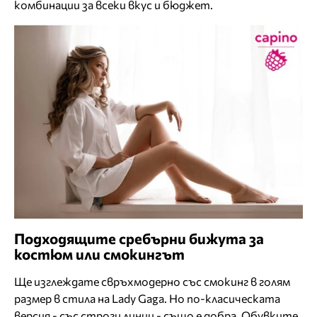
комбинации за всеки вкус и бюджет.
Подходящите сребърни бижута за
костюм или смокингът
Ще изглеждате свръхмодерно със смокинг в голям
размер в стила на Lady Gaga. Но по-класическата
версия - със строги линии - също е добра. Обувките