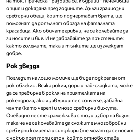
на ток. Прическа - разбира се, къдрици - печеливша
опция и доказана през годините. Дълги грациозни
сребърни обеци, които подчертават врата, ще
помогнат да допълнят образа на фаталната
красавица. Ако обичате гривни, не се колебайте да
ги носите и вие. И не забравяйте за пръстените:
както големите, така и тънките ще изглеждат
добре.
Рок звезда
Погледът на лошо момиче ще бъде подкрепен от
рок облекло. Всяка рокля, дори и най-сладката, може
да се превърне в рокля на приятелката на
рокендрола, ако я завършите с converse, забавна
чанта (като череп) и много сребърни бижута.
Очевидно не сте срамежливи с този избор на визия,
така че не се колебайте да сложите многобройни
сребърни колиета и синджири (те могат да се носят
с чокър през този сезон, който отново става