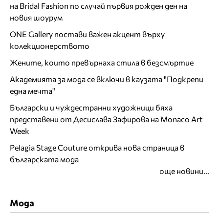
на Bridal Fashion по случай първия рожден ден на
новия шоурум
ONE Gallery постави важен акцент върху
колекционерството
Жените, които превърнаха стила в безсмъртие
Академията за мода се включи в каузата "Подкрепи
една мечта"
Български и чуждестранни художници бяха
представени от Десислава Зафирова на Monaco Art
Week
Pelagia Stage Couture открива нова страница в
българската мода
още новини...
Мода