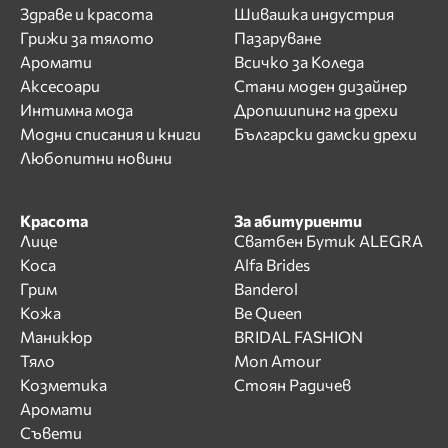
Здраве и красота
Шивашка индустрия
Грижи за тялото
Пазаруване
Аромати
Всичко за Коледа
Аксесоари
Стани моден дизайнер
Интимна мода
Дропшипинг на дрехи
Модни списания и книги
Български дамски дрехи
Любопитни новини
Красота
За абитуриенти
Лице
Сватбен Бутик ALEGRA
Коса
Alfa Brides
Грим
Banderol
Кожа
Be Queen
Маникюр
BRIDAL FASHION
Тяло
Mon Amour
Козметика
Стоян Радичев
Аромати
Съвети