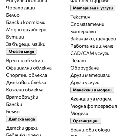
Рисувана коприна
Фитнес и здраве
Чорапогащи
Материали и услуги
Бельо
Текстил
Бански костюми
Спомагателни
Модни дизайнери
материали
Бутици
Закачалки, щендери
За бъдещи майки
Работа на ишлеме
Мъжка мода
CAD/CAM услуги
Връхни облекла
Печат
Официални облекла
Оборудване
Спортни облекла
Други материали
Дънкови облекла
Други услуги
Кожени облекла
Манекени и модели
Вратовръзки
Агенции за модели
Бански
Модна фотография
Бельо
Модели
Детска мода
Организации
Детски дрехи
Браншови съюзи
Бебешки дрехи