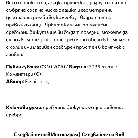
високи токчета, гладка прическа с разпусната или
събрана коса на ниска опашка и геометрични
декорации: ромбове, кръгове, квадратчета,
правоъгълници. Ярките камъни по масивни
сребърни бижута ще ви бъдат полезни, можете да
си позволите да носите сребърни обеци в комплект
с колие или масивен сребърен пръстен в комплек с
гривна.
Публикувано:
03.10.2020 /
Видяно:
3936 пъти /
Коментари (0)
Автор:
Fashion.bg
Ключови думи
:
сребърни бижута
,
модни съвети
,
сребро
Следвайте ни в Инстаграм
|
Следвайте ни във