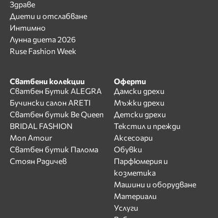
Здраве
Диети и отслабване
Интимно
Лунна диета 2026
Ruse Fashion Week
Сватбени колекции
Оферти
Сватбен Бутик ALEGRA
Дамски дрехи
Бучински салон ARETI
Мъжки дрехи
Сватбен бутик Be Queen
Детски дрехи
BRIDAL FASHION
Текстил и прежди
Mon Amour
Аксесоари
Сватбен бутик Палома
Обувки
Стоян Радичев
Парфюмерия и
козметика
Машини и оборудване
Материали
Услуги