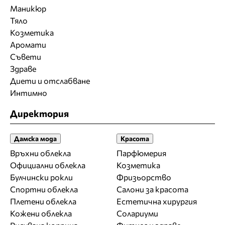
Маникюр
Тяло
Козметика
Аромати
Съвети
Здраве
Диети и отслабване
Интимно
Директория
Дамска мода
Красота
Връхни облекла
Парфюмерия
Официални облекла
Козметика
Булчински рокли
Фризьорство
Спортни облекла
Салони за красота
Плетени облекла
Естетична хирургия
Кожени облекла
Солариуми