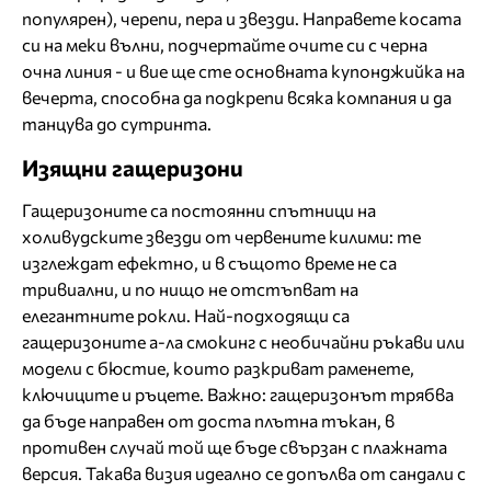
популярен), черепи, пера и звезди. Направете косата
си на меки вълни, подчертайте очите си с черна
очна линия - и вие ще сте основната купонджийка на
вечерта, способна да подкрепи всяка компания и да
танцува до сутринта.
Изящни гащеризони
Гащеризоните са постоянни спътници на
холивудските звезди от червените килими: те
изглеждат ефектно, и в същото време не са
тривиални, и по нищо не отстъпват на
елегантните рокли. Най-подходящи са
гащеризоните а-ла смокинг с необичайни ръкави или
модели с бюстие, които разкриват раменете,
ключиците и ръцете. Важно: гащеризонът трябва
да бъде направен от доста плътна тъкан, в
противен случай той ще бъде свързан с плажната
версия. Такава визия идеално се допълва от сандали с