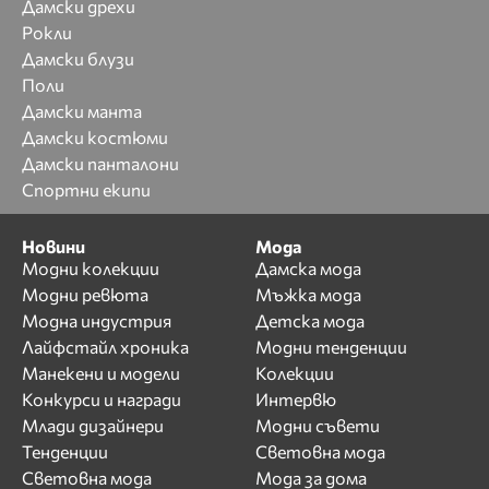
Дамски дрехи
Рокли
Дамски блузи
Поли
Дамски манта
Дамски костюми
Дамски панталони
Спортни екипи
Новини
Мода
Модни колекции
Дамска мода
Модни ревюта
Мъжка мода
Модна индустрия
Детска мода
Лайфстайл хроника
Модни тенденции
Манекени и модели
Колекции
Конкурси и награди
Интервю
Млади дизайнери
Модни съвети
Тенденции
Световна мода
Световна мода
Мода за дома