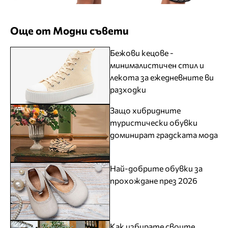
Още от Модни съвети
Бежови кецове -
минималистичен стил и
лекота за ежедневните ви
разходки
Защо хибридните
туристически обувки
доминират градската мода
Най-добрите обувки за
прохождане през 2026
Как избирате своите