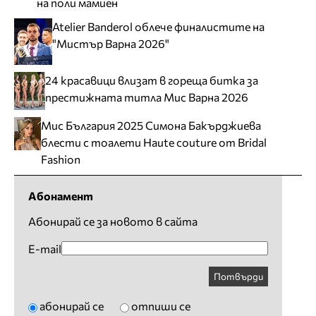
на поли мамиен
Atelier Banderol облече финалистите на
"Мистър Варна 2026"
24 красавици влизат в гореща битка за
престижната титла Мис Варна 2026
Мис България 2025 Симона Бакърджиева
блести с тоалети Haute couture от Bridal
Fashion
Абонамент
Абонирай се за новото в сайта
E-mail
Потвърди
абонирай се
отпиши се