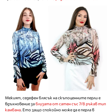
Мекият, седефен блясък на скъпоценните перли е
вдъхновение за
блузата от сатен със 7/8 ръкав тип
камбана
. Ето защо спокойно може да е перла в