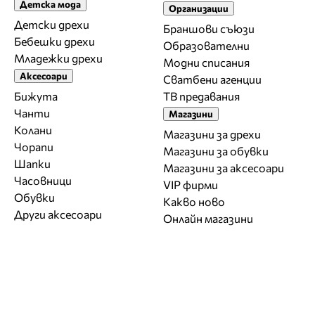
Детска мода
Организации
Детски дрехи
Браншови съюзи
Бебешки дрехи
Образователни
Младежки дрехи
Модни списания
Аксесоари
Сватбени агенции
Бижута
ТВ предавания
Чанти
Магазини
Колани
Магазини за дрехи
Чорапи
Магазини за обувки
Шапки
Магазини за aксесоари
Часовници
VIP фирми
Обувки
Какво ново
Други аксесоари
Онлайн магазини