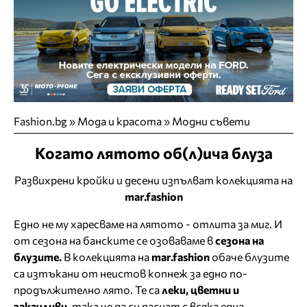
Fashion.bg
»
Мода и красота
»
Модни съвети
Когато лятото об(л)ича блуза
Развихрени кройки и десени изпълват колекцията на
mar.fashion
Едно не му харесваме на лятото - отлита за миг. И
от сезона на банските се озоваваме в
сезона на
блузите.
В колекцията на
mar.fashion
обаче блузите
са изтъкани от неистов копнеж за едно по-
продължително лято. Те са
леки, цветни и
закачливи,
така че да си паснат с всяка една