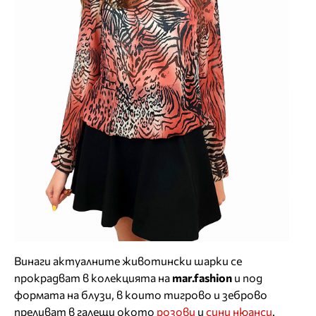
Винаги актуалните животински шарки се
прокрадват в колекцията на
mar.fashion
и под
формата на блузи, в които тигрово и зеброво
преливат в галещи окото
розови
и
сини нюанси
.