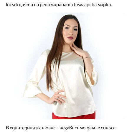
колекцията на реномираната българска марка.
В един-едничък нюанс - независимо дали е синьо-