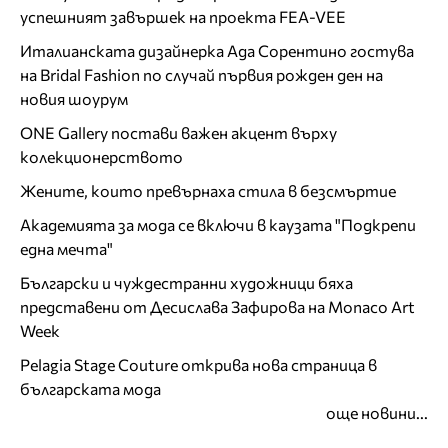
успешният завършек на проекта FEA-VEE
Италианската дизайнерка Ада Сорентино гостува
на Bridal Fashion по случай първия рожден ден на
новия шоурум
ONE Gallery постави важен акцент върху
колекционерството
Жените, които превърнаха стила в безсмъртие
Академията за мода се включи в каузата "Подкрепи
една мечта"
Български и чуждестранни художници бяха
представени от Десислава Зафирова на Monaco Art
Week
Pelagia Stage Couture открива нова страница в
българската мода
още новини...