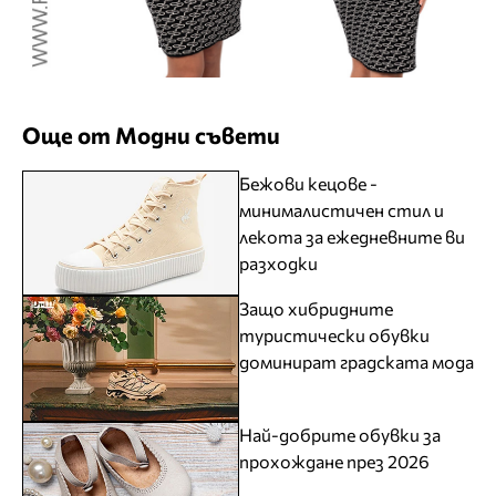
Още от Модни съвети
Бежови кецове -
минималистичен стил и
лекота за ежедневните ви
разходки
Защо хибридните
туристически обувки
доминират градската мода
Най-добрите обувки за
прохождане през 2026