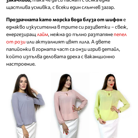
щастлива усмивка, с всеки един слънчев загар.
Прозрачната като морска вода блуза от шифон
е
еднакво изкусителна в трите си разцветки – свеж,
енергезиращ
лайм
, нежна до пълно разтапяне
пепел
от рози
или актуалният цвят лила. А двете
папийонки в горната част са онзи игрив детайл,
който изпълва деловата дреха с ваканционно
настроение.