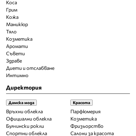
Коса
Грим
Кожа
Маникюр
Тяло
Козметика
Аромати
Съвети
Здраве
Диети и отслабване
Интимно
Директория
Дамска мода
Красота
Връхни облекла
Парфюмерия
Официални облекла
Козметика
Булчински рокли
Фризьорство
Спортни облекла
Салони за красота