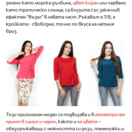
зелено като морска дълбина,
цвят корал
или червено
като тропическо слънце, са блузите със закачлив
ефектен “възел” в лявата част. Ръкавът е 7/8, а
кройката - свободна, точно по вкуса на летния
бриз.
Този оригинален модел се подвизава и в
геометричен
принт в синьо и черно
, както и
на цветя
–
обезоръжаващи с нежността си рози, теменужки и