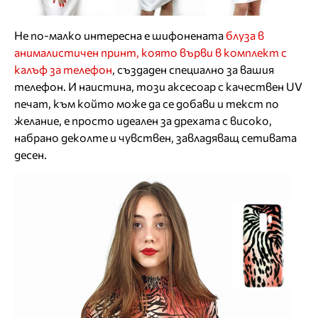
Не по-малко интересна е шифонената
блуза в
анималистичен принт, която върви в комплект с
калъф за телефон
, създаден специално за вашия
телефон. И наистина, този аксесоар с качествен UV
печат, към който може да се добави и текст по
желание, е просто идеален за дрехата с високо,
набрано деколте и чувствен, завладяващ сетивата
десен.