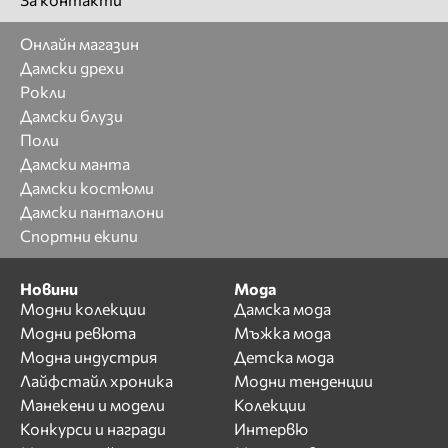
Онлайн магазин
Дамски дрехи
Рокли
Дамски блузи
Поли
Дамски манта
Дамски костюми
Дамски панталони
Спортни екипи
Новини
Мода
Модни колекции
Дамска мода
Модни ревюта
Мъжка мода
Модна индустрия
Детска мода
Лайфстайл хроника
Модни тенденции
Манекени и модели
Колекции
Конкурси и награди
Интервю