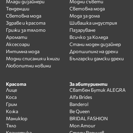
Млади дизайнери
Модни съвети
Тенденции
Световна мода
Световна мода
Мода за дома
Здраве и красота
Шивашка индустрия
Грижи за тялото
Пазаруване
Аромати
Всичко за Коледа
Аксесоари
Стани моден дизайнер
Интимна мода
Дропшипинг на дрехи
Модни списания и книги
Български дамски дрехи
Любопитни новини
Красота
За абитуриенти
Лице
Сватбен Бутик ALEGRA
Коса
Alfa Brides
Грим
Banderol
Кожа
Be Queen
Маникюр
BRIDAL FASHION
Тяло
Mon Amour
Козметика
Стоян Радичев