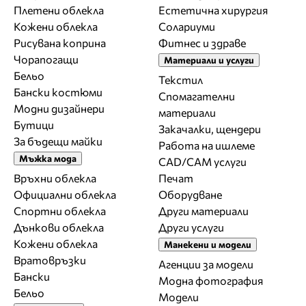
Плетени облекла
Естетична хирургия
Кожени облекла
Солариуми
Рисувана коприна
Фитнес и здраве
Чорапогащи
Материали и услуги
Бельо
Текстил
Бански костюми
Спомагателни
Модни дизайнери
материали
Бутици
Закачалки, щендери
За бъдещи майки
Работа на ишлеме
Мъжка мода
CAD/CAM услуги
Връхни облекла
Печат
Официални облекла
Оборудване
Спортни облекла
Други материали
Дънкови облекла
Други услуги
Кожени облекла
Манекени и модели
Вратовръзки
Агенции за модели
Бански
Модна фотография
Бельо
Модели