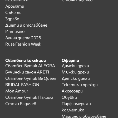
Аромати
Съвети
Здраве
Диети и отслабване
Интимно
Лунна диета 2026
Ruse Fashion Week
Сватбени колекции
Оферти
Сватбен Бутик ALEGRA
Дамски дрехи
Бучински салон ARETI
Мъжки дрехи
Сватбен бутик Be Queen
Детски дрехи
BRIDAL FASHION
Текстил и прежди
Mon Amour
Аксесоари
Сватбен бутик Палома
Обувки
Стоян Радичев
Парфюмерия и
козметика
Машини и оборудване