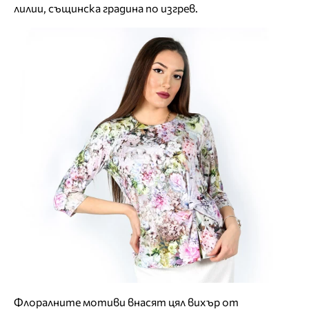
лилии, същинска градина по изгрев.
Флоралните мотиви внасят цял вихър от