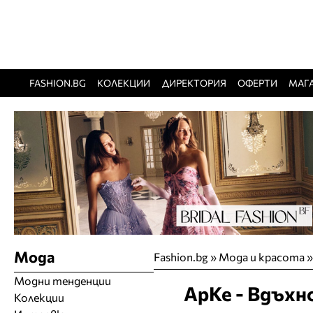
FASHION.BG
КОЛЕКЦИИ
ДИРЕКТОРИЯ
ОФЕРТИ
МАГ
Мода
Fashion.bg
»
Мода и красота
Модни тенденции
АрКе - Вдъхн
Колекции