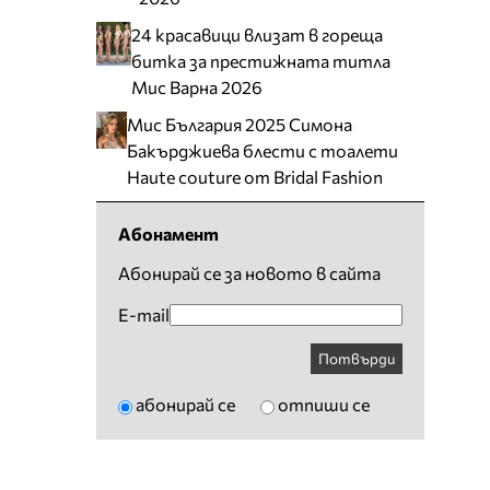
24 красавици влизат в гореща
битка за престижната титла
Мис Варна 2026
Мис България 2025 Симона
Бакърджиева блести с тоалети
Haute couture от Bridal Fashion
Абонамент
Абонирай се за новото в сайта
E-mail
Потвърди
абонирай се
отпиши се