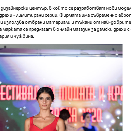
с дизайнерски център, в който се разработват нови модел
дрехи - лимитирани серии. Фирмата има съвременно евро
 и използва отбрани материали и тъкани от най-добрит
марката се предлагат в онлайн магазин за дамски дрехи с
ария и чужбина.