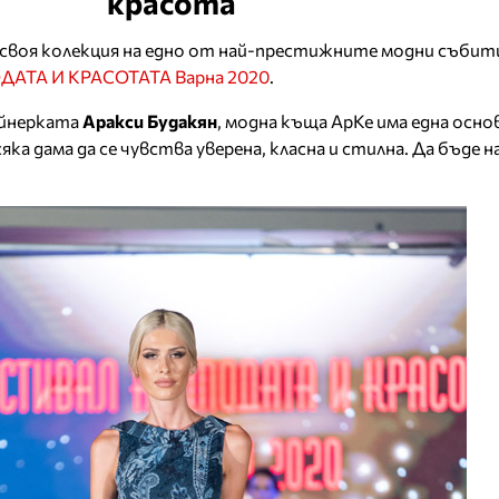
красота
своя колекция на едно от най-престижните модни събит
АТА И КРАСОТАТА Варна 2020
.
зайнерката
Аракси Будакян
, модна къща АрКе има една основ
ка дама да се чувства уверена, класна и стилна. Да бъде н