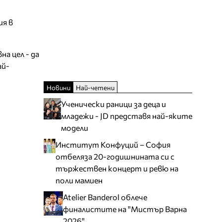
ия в
на цел - да
ай-
Новини
Най-четени
Ученически раници за деца и
младежи - JD представя най-яките
модели
Институт Конфуций – София
отбеляза 20-годишнината си с
тържествен концерт и ревю на
поли мамиен
Atelier Banderol облече
финалистите на "Мистър Варна
2026"