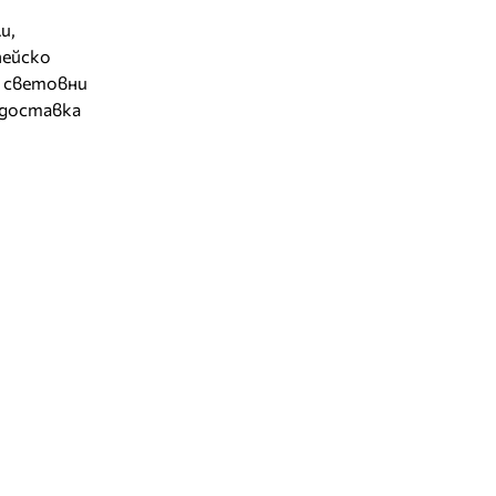
и,
пейско
е световни
 доставка