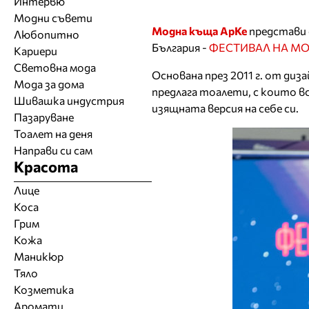
Интервю
Модни съвети
Модна къща АрКе
представи 
Любопитно
България -
ФЕСТИВАЛ НА МОД
Кариери
Световна мода
Основана през 2011 г. от ди
Мода за дома
предлага тоалети, с които вся
Шивашка индустрия
изящната версия на себе си.
Пазаруване
Тоалет на деня
Направи си сам
Красота
Лице
Коса
Грим
Кожа
Маникюр
Тяло
Козметика
Аромати