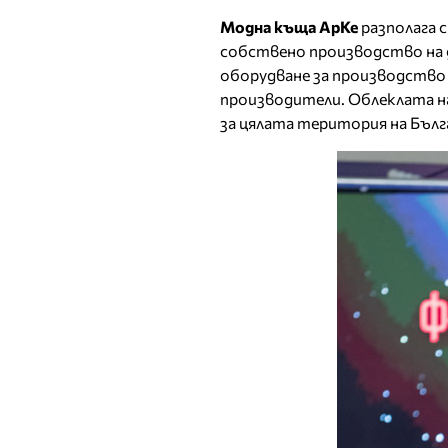
Модна къща АрКе
разполага 
собствено производство на 
оборудване за производство
производители. Облеклата на 
за цялата територия на Бълг