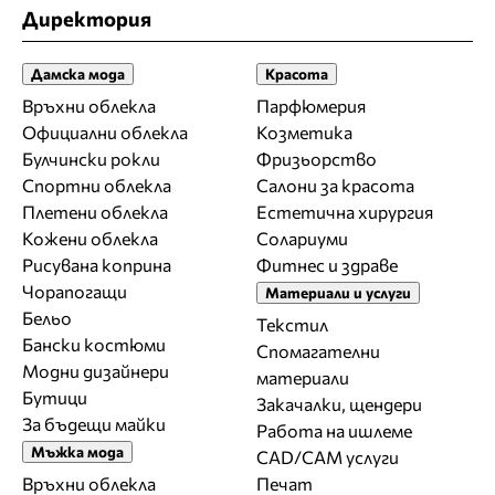
Директория
Дамска мода
Красота
Връхни облекла
Парфюмерия
Официални облекла
Козметика
Булчински рокли
Фризьорство
Спортни облекла
Салони за красота
Плетени облекла
Естетична хирургия
Кожени облекла
Солариуми
Рисувана коприна
Фитнес и здраве
Чорапогащи
Материали и услуги
Бельо
Текстил
Бански костюми
Спомагателни
Модни дизайнери
материали
Бутици
Закачалки, щендери
За бъдещи майки
Работа на ишлеме
Мъжка мода
CAD/CAM услуги
Връхни облекла
Печат