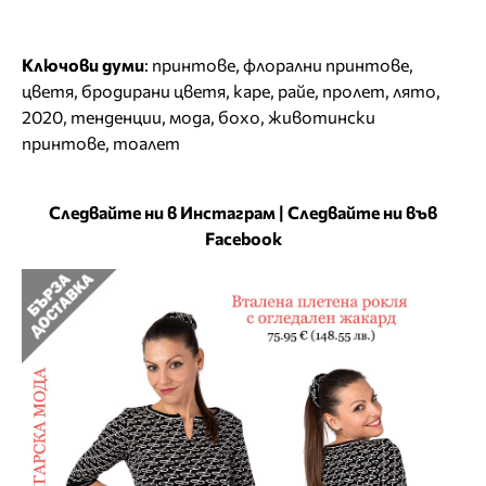
Ключови думи
:
принтове
,
флорални принтове
,
цветя
,
бродирани цветя
,
каре
,
райе
,
пролет
,
лято
,
2020
,
тенденции
,
мода
,
бохо
,
животински
принтове
,
тоалет
Следвайте ни в Инстаграм
|
Следвайте ни във
Facebook