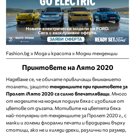
Fashion.bg
»
Мода и красота
»
Модни тенденции
Принтовете на Лято 2020
Надяваме се, че обичате привличащи вниманието
тоалети, защото
тенденциите при принтовете за
Пролет /Лято 2020 са силно впечатляващи
. Много
от моделите на модния подиум бяха с изобилие от
цветове от дъгата. Мотивите на цветята бяха
най-популярни от тенденциите за Пролет 2020 г., с
малки и големи флорални печати и бродирани върху
стотици, ако не и хиляди дрехи, различни по размер,