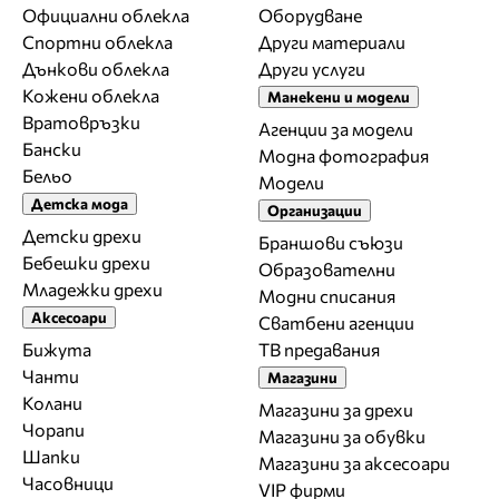
Официални облекла
Оборудване
Спортни облекла
Други материали
Дънкови облекла
Други услуги
Кожени облекла
Манекени и модели
Вратовръзки
Агенции за модели
Бански
Модна фотография
Бельо
Модели
Детска мода
Организации
Детски дрехи
Браншови съюзи
Бебешки дрехи
Образователни
Младежки дрехи
Модни списания
Аксесоари
Сватбени агенции
Бижута
ТВ предавания
Чанти
Магазини
Колани
Магазини за дрехи
Чорапи
Магазини за обувки
Шапки
Магазини за aксесоари
Часовници
VIP фирми