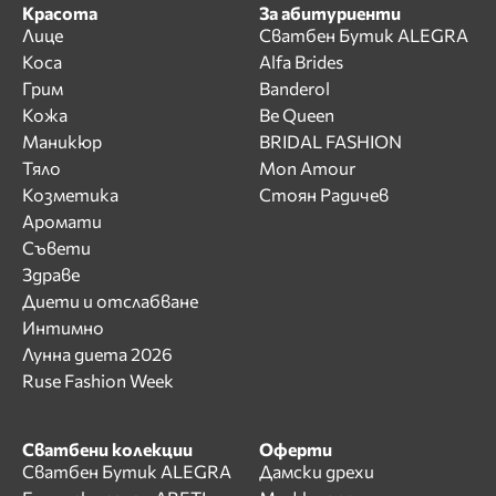
Красота
За абитуриенти
Лице
Сватбен Бутик ALEGRA
Коса
Alfa Brides
Грим
Banderol
Кожа
Be Queen
Маникюр
BRIDAL FASHION
Тяло
Mon Amour
Козметика
Стоян Радичев
Аромати
Съвети
Здраве
Диети и отслабване
Интимно
Лунна диета 2026
Ruse Fashion Week
Сватбени колекции
Оферти
Сватбен Бутик ALEGRA
Дамски дрехи