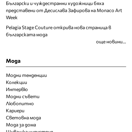
Български и чуждестранни художници бяха
представени от Десислава Зафирова на Monaco Art
Week
Pelagia Stage Couture открива нова страница в
българската мода
още новини...
Мода
Модни тенденции
Колекции
Интервю
Модни съвети
Любопитно
Кариери
Световна мода
Мода за дома
Шивашка индустрия