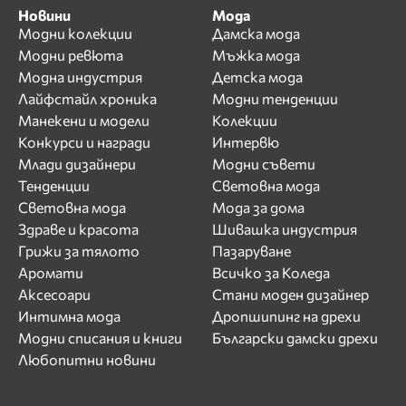
Новини
Мода
Модни колекции
Дамска мода
Модни ревюта
Мъжка мода
Модна индустрия
Детска мода
Лайфстайл хроника
Модни тенденции
Манекени и модели
Колекции
Конкурси и награди
Интервю
Млади дизайнери
Модни съвети
Тенденции
Световна мода
Световна мода
Мода за дома
Здраве и красота
Шивашка индустрия
Грижи за тялото
Пазаруване
Аромати
Всичко за Коледа
Аксесоари
Стани моден дизайнер
Интимна мода
Дропшипинг на дрехи
Модни списания и книги
Български дамски дрехи
Любопитни новини