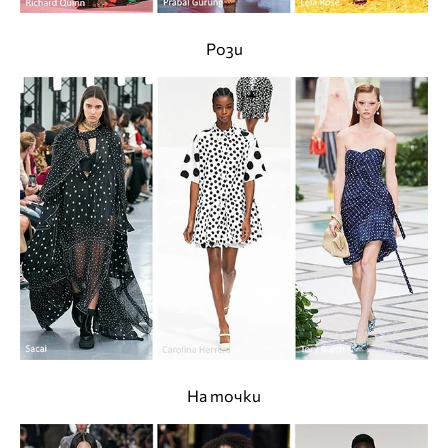
Рози
На точки