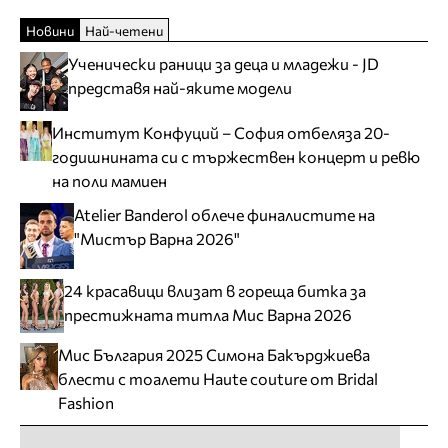
Новини
Най-четени
Ученически раници за деца и младежи - JD
представя най-яките модели
Институт Конфуций – София отбеляза 20-
годишнината си с тържествен концерт и ревю
на поли мамиен
Atelier Banderol облече финалистите на
"Мистър Варна 2026"
24 красавици влизат в гореща битка за
престижната титла Мис Варна 2026
Мис България 2025 Симона Бакърджиева
блести с тоалети Haute couture от Bridal
Fashion