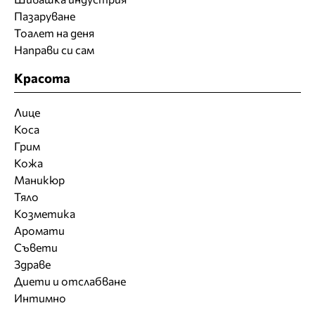
Пазаруване
Тоалет на деня
Направи си сам
Красота
Лице
Коса
Грим
Кожа
Маникюр
Тяло
Козметика
Аромати
Съвети
Здраве
Диети и отслабване
Интимно