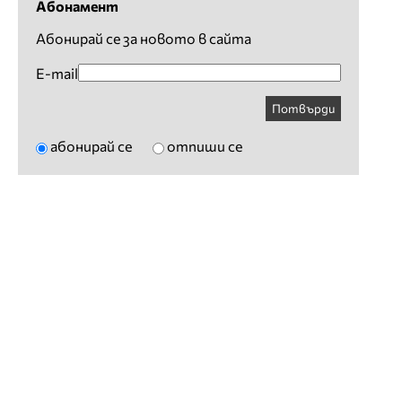
Абонамент
Абонирай се за новото в сайта
E-mail
Потвърди
абонирай се
отпиши се