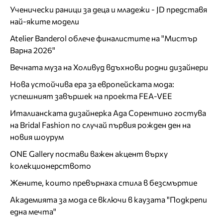
Ученически раници за деца и младежи - JD представя
най-яките модели
Atelier Banderol облече финалистите на "Мистър
Варна 2026"
Вечната муза на Холивуд вдъхнови родни дизайнери
Нова устойчива ера за европейската мода:
успешният завършек на проекта FEA-VEE
Италианската дизайнерка Ада Сорентино гостува
на Bridal Fashion по случай първия рожден ден на
новия шоурум
ONE Gallery постави важен акцент върху
колекционерството
Жените, които превърнаха стила в безсмъртие
Академията за мода се включи в каузата "Подкрепи
една мечта"