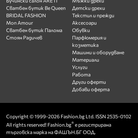
Бучински салон ARETI
Мъжки дрехи
Сватбен бутик Be Queen
Детски дрехи
BRIDAL FASHION
Текстил и прежди
Mon Amour
Аксесоари
Сватбен бутик Палома
Обувки
Стоян Радичев
Парфюмерия и
козметика
Машини и оборудване
Материали
Услуги
Работа
Други оферти
Добави оферта
Copyright © 1999-2026 Fashion.bg Ltd. ISSN 2535-0102
®
All rights reserved! Fashion.bg
е регистрирана
търговска марка на ФАШЪН.БГ ООД.