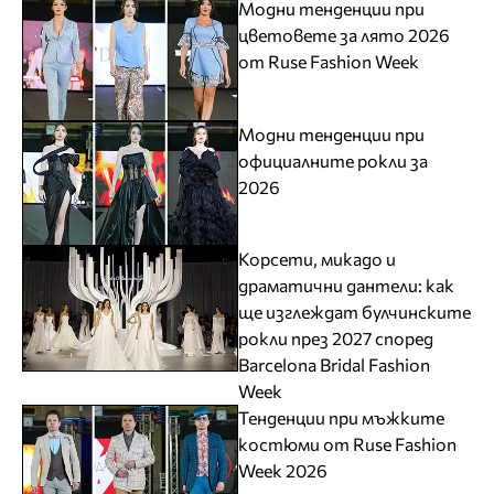
Модни тенденции при
цветовете за лято 2026
от Ruse Fashion Week
Модни тенденции при
официалните рокли за
2026
Корсети, микадо и
драматични дантели: как
ще изглеждат булчинските
рокли през 2027 според
Barcelona Bridal Fashion
Week
Тенденции при мъжките
костюми от Ruse Fashion
Week 2026