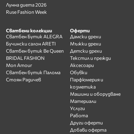
Лунна диета 2026
Ruse Fashion Week
Сватбени колекции
Оферти
Сватбен Бутик ALEGRA
Дамски дрехи
Бучински салон ARETI
Мъжки дрехи
Сватбен бутик Be Queen
Детски дрехи
BRIDAL FASHION
Текстил и прежди
Mon Amour
Аксесоари
Сватбен бутик Палома
Обувки
Стоян Радичев
Парфюмерия и
козметика
Машини и оборудване
Материали
Услуги
Работа
Други оферти
Добави оферта