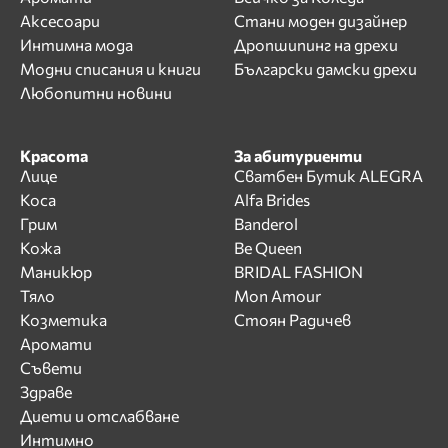
Аксесоари
Стани моден дизайнер
Интимна мода
Дропшипинг на дрехи
Модни списания и книги
Български дамски дрехи
Любопитни новини
Красота
За абитуриенти
Лице
Сватбен Бутик ALEGRA
Коса
Alfa Brides
Грим
Banderol
Кожа
Be Queen
Маникюр
BRIDAL FASHION
Тяло
Mon Amour
Козметика
Стоян Радичев
Аромати
Съвети
Здраве
Диети и отслабване
Интимно