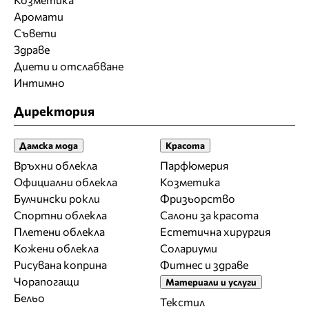
Аромати
Съвети
Здраве
Диети и отслабване
Интимно
Директория
Дамска мода
Красота
Връхни облекла
Парфюмерия
Официални облекла
Козметика
Булчински рокли
Фризьорство
Спортни облекла
Салони за красота
Плетени облекла
Естетична хирургия
Кожени облекла
Солариуми
Рисувана коприна
Фитнес и здраве
Чорапогащи
Материали и услуги
Бельо
Текстил