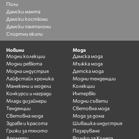
Поли
Дамски манта
Дамски костюми
Дамски панталони
Спортни екипи
Новини
Мода
Модни колекции
Дамска мода
Модни ревюта
Мъжка мода
Модна индустрия
Детска мода
Лайфстайл хроника
Модни тенденции
Манекени и модели
Колекции
Конкурси и награди
Интервю
Млади дизайнери
Модни съвети
Тенденции
Световна мода
Световна мода
Мода за дома
Здраве и красота
Шивашка индустрия
Грижи за тялото
Пазаруване
Аромати
Всичко за Коледа