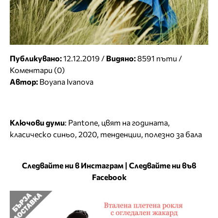
Публикувано:
12.12.2019 /
Видяно:
8591 пъти /
Коментари (0)
Автор:
Boyana Ivanova
Ключови думи
:
Pantone
,
цвят на годината
,
класическо синьо
,
2020
,
тенденции
,
полезно за бала
Следвайте ни в Инстаграм
|
Следвайте ни във
Facebook