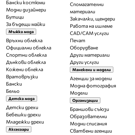
Бански костюми
Спомагателни
Модни дизайнери
материали
Бутици
Закачалки, щендери
За бъдещи майки
Работа на ишлеме
Мъжка мода
CAD/CAM услуги
Връхни облекла
Печат
Официални облекла
Оборудване
Спортни облекла
Други материали
Дънкови облекла
Други услуги
Кожени облекла
Манекени и модели
Вратовръзки
Агенции за модели
Бански
Модна фотография
Бельо
Модели
Детска мода
Организации
Детски дрехи
Браншови съюзи
Бебешки дрехи
Образователни
Младежки дрехи
Модни списания
Аксесоари
Сватбени агенции