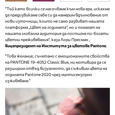
"Тъй като всички се насочваме към нова ера, искахме
да предизвикаме себе си да намерим вдъхновение от
нови източници, които не само развиват нашата
платформа „Цвят на годината“, но и помагат на
нашата глобална аудитория да постигне по-богати
цветни преживявания", каза Лори Пресман ,
вицепрезидент на Института за цветове Pantone
.
"Това желание, съчетано с емоционалните свойства
на PANTONE 19-4052 Classic Blue, ни мотивира да се
разширим отвъд визуалното, да съживим цвета на
годината Pantone 2020 чрез мултисензорно
изживяване."