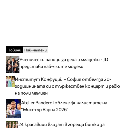
Новини
Най-четени
Ученически раници за деца и младежи - JD
представя най-яките модели
Институт Конфуций – София отбеляза 20-
годишнината си с тържествен концерт и ревю
на поли мамиен
Atelier Banderol облече финалистите на
"Мистър Варна 2026"
24 красавици влизат в гореща битка за