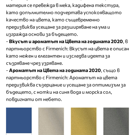
материя се превежда в мека, кадифена текстура,
като допълнително подчертава успокояващото
качество на цвета, като същевременно
предизвиква усещане за разширяване на ума и
изгражда основи за бъдещето.
-
Вкусът и ароматът на Цвета на годината 2020
, в
партньорство с Firmenich: Вкусът на цвета е описан
като нежен и елегантен и изследва идеята за
съзряване чрез узряване.
-
Ароматът на Цвета на годината 2020
, също в
партньорство с Firmenich: Ароматът на цвета
предизвиква съзерцание и усещане за оптимизъм за
бъдещето, с нотки на синя вода и морска сол,
повдигнати от небето.