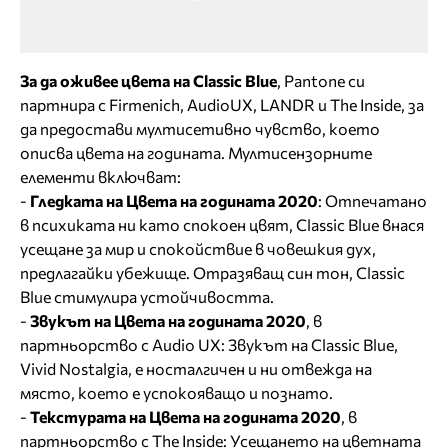
За да оживее цвета на Classic Blue
, Pantone си
партнира с Firmenich, AudioUX, LANDR и The Inside, за
да предостави мултисетивно чувство, което
описва цвета на годината. Мултисензорните
елементи включват:
-
Гледката на Цвета на годината 2020
: Отпечатано
в психиката ни като спокоен цвят, Classic Blue внася
усещане за мир и спокойствие в човешкия дух,
предлагайки убежище. Отразяващ син тон, Classic
Blue стимулира устойчивостта.
-
Звукът на Цвета на годината 2020
, в
партньорство с Audio UX: Звукът на Classic Blue,
Vivid Nostalgia, е носталгичен и ни отвежда на
място, което е успокояващо и познато.
-
Текстурата на Цвета на годината 2020
, в
партньорство с The Inside: Усещането на цветната