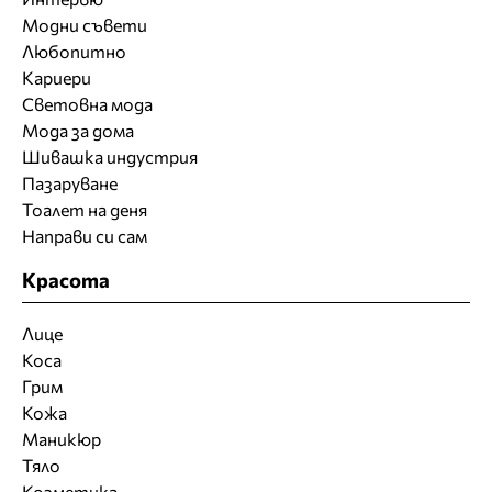
Модни съвети
Любопитно
Кариери
Световна мода
Мода за дома
Шивашка индустрия
Пазаруване
Тоалет на деня
Направи си сам
Красота
Лице
Коса
Грим
Кожа
Маникюр
Тяло
Козметика