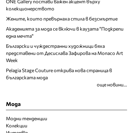
ONE Gallery постави важен акцент върху
колекционерството
Жените, които превърнаха стила в безсмъртие
Академията за мода се включи в каузата "Подкрепи
една мечта"
Български и чуждестранни художници бяха
представени от Десислава Зафирова на Monaco Art
Week
Pelagia Stage Couture открива нова страница в
българската мода
още новини...
Мода
Модни тенденции
Колекции
Интервю