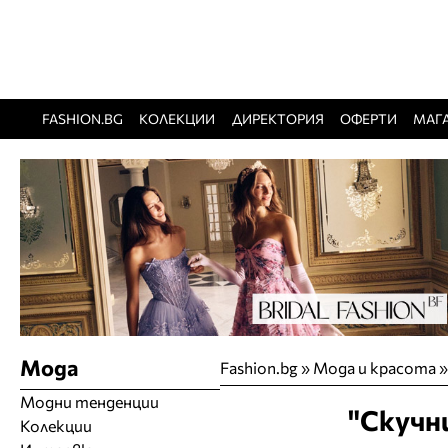
FASHION.BG
КОЛЕКЦИИ
ДИРЕКТОРИЯ
ОФЕРТИ
МАГ
Мода
Fashion.bg
»
Мода и красота
Модни тенденции
"Скучн
Колекции