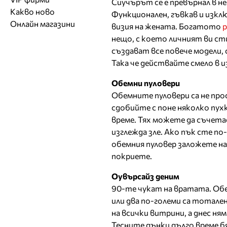
Сиучърът се е превърнал в н
Обувки
Работа на ишлеме
Солариуми
Какво ново
Модни списания
Модни дизайнери
Магазини за обувки
Функционален, гъвкав и изкл
Други аксесоари
CAD/CAM услуги
Фитнес и здраве
Онлайн магазини
визия на жената. Богатото
р
Сватбени агенции
Бутици
Магазини за aксесоари
Печат
нещо, с което личният ви стил
ТВ предавания
За бъдещи майки
Оборудване
създават все повече модели, 
Така че действайте смело в и
Други материали
Други услуги
Обемни пуловери
Обемните пуловери са не прос
сдобийте с поне няколко пух
време. Тях можете да съчетае
изглежда зле. Ако пък сте по
обемния пуловер заложете на 
покриете.
Оувърсайз деним
90-те чукат на вратата. Об
или два по-големи са тотален
на всички витрини, а днес ням
Тесните дънки дълго време б