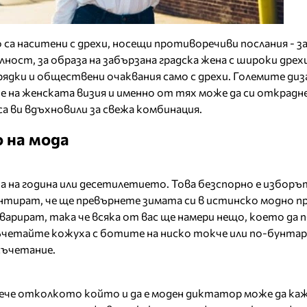
са наситени с дрехи, носещи противоречиви послания - з
ост, за образа на забързана градска жена с широки дрехи
рядки и обществени очаквания само с дрехи. Големите диз
 на женската визия и именно от тях може да си открадн
са ви вдъхновили за свежа комбинация.
 на мода
 на година или десетилетието. Това безспорно е изборът
нтират, че ще превърнете зимата си в истинско модно п
варират, така че всяка от вас ще намери нещо, което да
ъчетайте кожуха с ботите на ниско токче или по-бунтар
съчетание.
овече отколкото който и да е моден диктатор може да каже