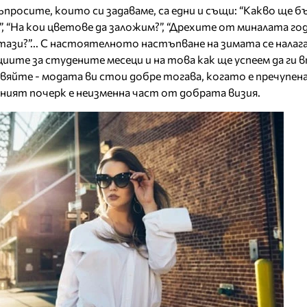
ъпросите, които си задаваме, са едни и същи: “Какво ще б
, “На кои цветове да заложим?”, “Дрехите от миналата го
ази?”... С настоятелното настъпване на зимата се налага
иите за студените месеци и на това как ще успеем да ги 
вяйте - модата ви стои добре тогава, когато е пречупена
ият почерк е неизменна част от добрата визия.