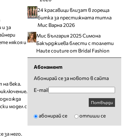
24 красавици влизат в гореща
битка за престижната титла
а
Мис Варна 2026
 и за
айнери
Мис България 2025 Симона
ете някоя и
Бакърджиева блести с тоалети
Haute couture от Bridal Fashion
Абонамент
Абонирай се за новото в сайта
 на века.
E-mail
риключение.
 подхожда
Потвърди
ски модел с
абонирай се
отпиши се
 за него.