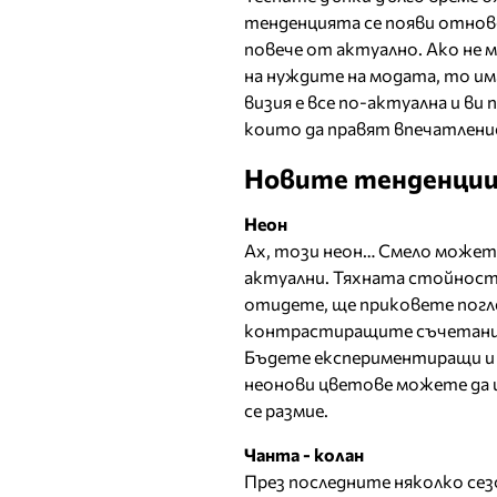
тенденцията се появи отново,
повече от актуално. Ако не 
на нуждите на модата, то им
визия е все по-актуална и ви
които да правят впечатлени
Новите тенденции
Неон
Ах, този неон… Смело можете
актуални. Тяхната стойност с
отидете, ще приковете погл
контрастиращите съчетания 
Бъдете експериментиращи и см
неонови цветове можете да 
се размие.
Чанта - колан
През последните няколко сез