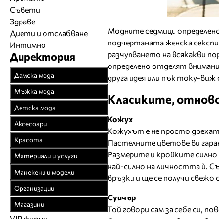
Съвети
Здраве
Модните седмици определено 
Диети и отслабване
подчертаната женска секспилн
Интимно
разчупването на всякакви по
Директория
определено отделят внимание
Дамска мода
друга идея или пък току-виж 
Връхни облекла
Мъжка мода
Класиките, отново
Официални облекла
Връхни облекла
Детска мода
Булчински рокли
Кожух
Официални облекла
Детски дрехи
Аксесоари
Кожухът е не просто дрехата
Спортни облекла
Спортни облекла
Бебешки дрехи
Бижута
Красота
Пастелните цветове ви гара
Плетени облекла
Дънкови облекла
Младежки дрехи
Чанти
Парфюмерия
Размерите и кройките силно 
Материали и услуги
Кожени облекла
Кожени облекла
Колани
най-силно на личността ѝ. С
Козметика
Текстил
Манекени и модели
Рисувана коприна
Вратовръзки
връзки и ще се получи свежо 
Чорапи
Фризьорство
Спомагателни
Агенции за модели
Чорапогащи
Организации
Бански
Шапки
материали
Салони за красота
Суичър
Модна фотография
Браншови съюзи
Бельо
Бельо
Магазини
Часовници
Той говори сам за себе си, п
Закачалки, щендери
Естетична хирургия
Модели
Образователни
Бански костюми
VIP фирми
Магазини за дрехи