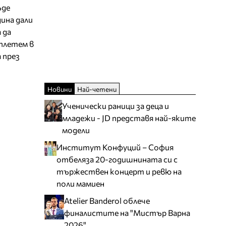
ъде
дина дали
 да
вплетем в
 през
Новини
Най-четени
Ученически раници за деца и
младежи - JD представя най-яките
модели
Институт Конфуций – София
отбеляза 20-годишнината си с
тържествен концерт и ревю на
поли мамиен
Atelier Banderol облече
финалистите на "Мистър Варна
2026"