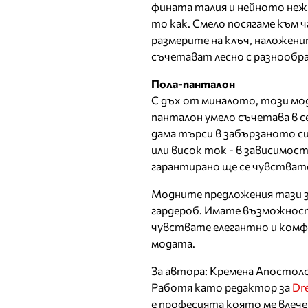
фината талия и нейното нежн
то как. Смело посягаме към 
размерите на клъч, наложени
съчетават лесно с разнообра
Пола-панталон
С дъх от миналото, този мод
панталон умело съчетава в с
дама търси в забързаното си
или висок ток - в зависимос
гарантирано ще се чувствате
Модните предложения тази з
гардероб. Имате възможност 
чувствате елегантно и комфор
модата.
За автора: Кремена Апостол
Работя като редактор за
Dr
е професията която ме влече