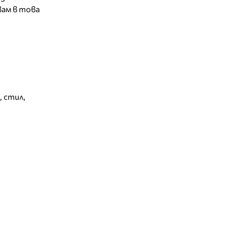
вам в това
,
стил
,