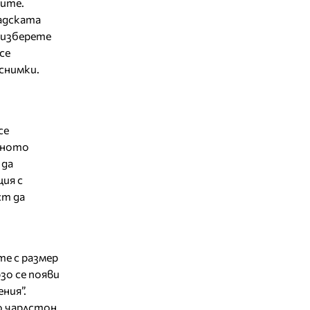
ните.
радската
а изберете
се
 снимки.
се
деното
 да
ция с
ст да
е с размер
зо се появи
ния”.
о чарлстон