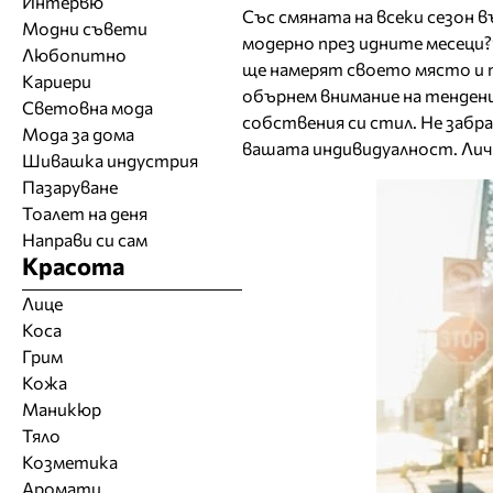
Интервю
Със смяната на всеки сезон в
Модни съвети
модерно през идните месеци?”
Любопитно
ще намерят своето място и т
Кариери
обърнем внимание на тенденц
Световна мода
собствения си стил. Не забра
Мода за дома
вашата индивидуалност. Личн
Шивашка индустрия
Пазаруване
Тоалет на деня
Направи си сам
Красота
Лице
Коса
Грим
Кожа
Маникюр
Тяло
Козметика
Аромати