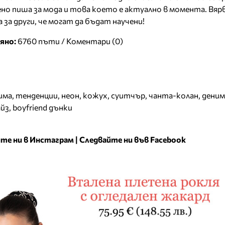
о пиша за мода и това което е актуално в момента. Вяр
а за други, че могат да бъдат научени!
яно:
6760 пъти /
Коментари (0)
има
,
тенденции
,
неон
,
кожух
,
суитчър
,
чанта-колан
,
деним
айз
,
boyfriend дънки
те ни в Инстаграм
|
Следвайте ни във Facebook