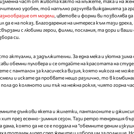
еизменна част от живота както на мъжете, така и на же
ючително удобен, той напълно разчупва вижданията за г
азнообразие от модели
, цветове и форми ви позволява д
 да е на показ. Благодарение на интереса към тази дреха, 
свързани с любими герои, филми, послания, та дори и ваши
збора си.
то актуални, а задължителни. За една мека и уютна зима 
кави обемни пуловера и се отдайте на красотата на сту
те с панталон за класическа визия, която никога не може
-смели и искате да пробвате нещо различно, то в комбина
пола до коляното или пък на нежна рокля, чиято горна ча
емните дънкови якета и жилетки, панталоните и джинсит
 хит през есенно-зимния сезон. Тази ретро тенденция бър
а дама, която да не се е поддала на “обемните деним изкуше
яха тотален лидер сред жените и избора им за долнище. Н