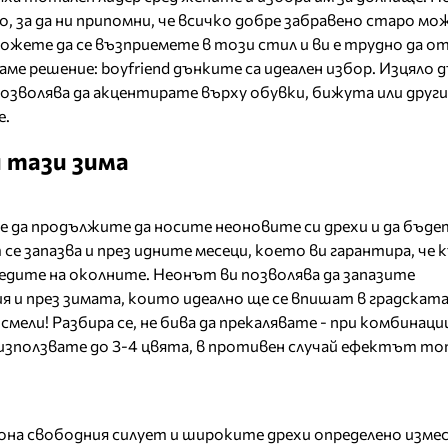
 за да ни припомни, че всичко добре забравено старо мож
можете да се възприемете в този стил и ви е трудно да 
аме решение: boyfriend дънките са идеален избор. Изцяло
 позволява да акцентирате върху обувки, бижута или други
е.
 тази зима
 да продължите да носите неоновите си дрехи и да бъде
е запазва и през идните месеци, което ви гарантира, че 
едите на околните. Неонът ви позволява да запазите
и през зимата, които идеално ще се впишат в градската
ели! Разбира се, не бива да прекалявате - при комбинаци
използвате до 3-4 цвята, в противен случай ефектът т
она свободния силует и широките дрехи определено изме