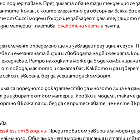
о подчертаване. През зимата обаче тази тенденция се з
чантите-колан, с които елегантно да обгърнем всяка връх
те от Gucci модели бързо ще завладеят дамите, защото 
зни материи - плетива,
олекотени якета
и палта.
ен елемент определено ще ни завладее през идния сезон. 
ебе си елегантната визия и свободата на движенията, ко
 ежедневие. Ретро находката може да бъде комбинирана 
т от повода, мястото и самата вас. Каквото и да изберет
 секси и уверена, без да усещате дискомфорт.
има са поредното доказателство за многото лица на дам
да избирате откъм материи, кройки и модели, така че да
тно в кожата си, без да се притеснявате, че не сте в кр
ова
ess4less от 5 години
. Преди това съм завършила моден диз
 най-много. Обичам да чета модни списания и статии свър