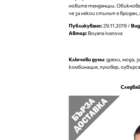
новите тенденции. Обикновен
че за някои стилът е вроден, 
Публикувано:
29.11.2019 /
Вид
Автор:
Boyana Ivanova
Ключови думи
:
дрехи
,
мода
,
з
комбинация
,
пуловер
,
оувърс
Следвай