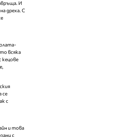
авръща. И
на дреха. С
се
Полата-
ито всяка
с кецове
е,
ския
 се
ак с
айн и това
зани с