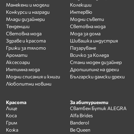
Манекени и модели
Колекции
Конкурси и награди
Интервю
Млади дизайнери
Модни съвети
Тенденции
Световна мода
Световна мода
Мода за дома
Здраве и красота
Шивашка индустрия
Грижи за тялото
Пазаруване
Аромати
Всичко за Коледа
Аксесоари
Стани моден дизайнер
Интимна мода
Дропшипинг на дрехи
Модни списания и книги
Български дамски дрехи
Любопитни новини
Красота
За абитуриенти
Лице
Сватбен Бутик ALEGRA
Коса
Alfa Brides
Грим
Banderol
Кожа
Be Queen