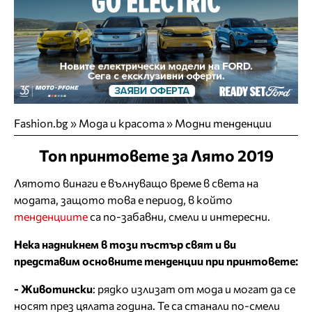
Fashion.bg
»
Мода и красота
»
Модни тенденции
Топ принтовете за Лято 2019
Лятото винаги е вълнуващо време в света на
модата, защото това е период, в който
тенденциите
са по-забавни, смели и интересни.
Нека надникнем в този пъстър свят и ви
представим основните тенденции при принтовете:
- Животински
: рядко излизат от мода и могат да се
носят през цялата година. Те са станали по-смели