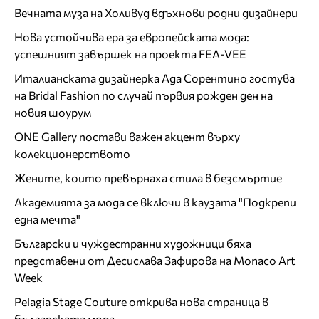
Вечната муза на Холивуд вдъхнови родни дизайнери
Нова устойчива ера за европейската мода:
успешният завършек на проекта FEA-VEE
Италианската дизайнерка Ада Сорентино гостува
на Bridal Fashion по случай първия рожден ден на
новия шоурум
ONE Gallery постави важен акцент върху
колекционерството
Жените, които превърнаха стила в безсмъртие
Академията за мода се включи в каузата "Подкрепи
една мечта"
Български и чуждестранни художници бяха
представени от Десислава Зафирова на Monaco Art
Week
Pelagia Stage Couture открива нова страница в
българската мода