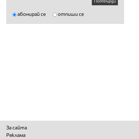
Потвърди
абонирай се
отпиши се
За сайта
Реклама