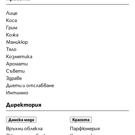
Лице
Коса
Грим
Кожа
Маникюр
Тяло
Козметика
Аромати
Съвети
Здраве
Диети и отслабване
Интимно
Директория
Дамска мода
Красота
Връхни облекла
Парфюмерия