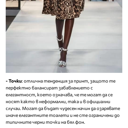
- Точки
: отлична тенденция за принт, защото те
перфектно балансират забавлението с
елегантност, което означава, че те могат да се
носят както в неформални, така и в официални
случаи. Могат да бъдат чудесен начин да озарявате
иначе елегантните тоалети и не сте ограничени до
типичните черни точки на бял фон.