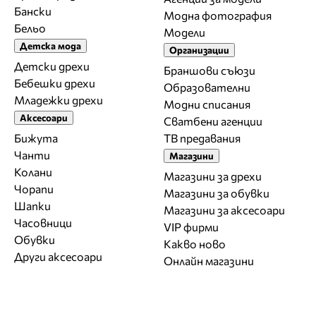
Бански
Модна фотография
Бельо
Модели
Детска мода
Организации
Детски дрехи
Браншови съюзи
Бебешки дрехи
Образователни
Младежки дрехи
Модни списания
Аксесоари
Сватбени агенции
Бижута
ТВ предавания
Чанти
Магазини
Колани
Магазини за дрехи
Чорапи
Магазини за обувки
Шапки
Магазини за aксесоари
Часовници
VIP фирми
Обувки
Какво ново
Други аксесоари
Онлайн магазини