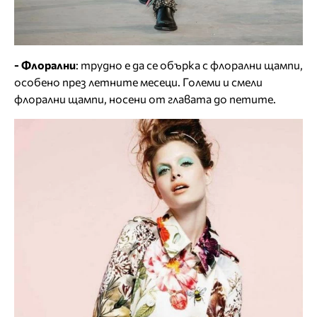
- Флорални
: трудно е да се обърка с флорални щампи,
особено през летните месеци. Големи и смели
флорални щампи, носени от главата до петите.