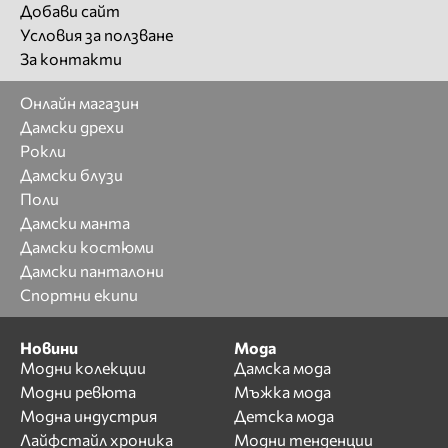
Добави сайт
Условия за ползване
За контакти
Онлайн магазин
Дамски дрехи
Рокли
Дамски блузи
Поли
Дамски манта
Дамски костюми
Дамски панталони
Спортни екипи
Новини
Мода
Модни колекции
Дамска мода
Модни ревюта
Мъжка мода
Модна индустрия
Детска мода
Лайфстайл хроника
Модни тенденции