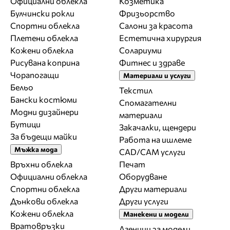
Официални облекла
Козметика
Булчински рокли
Фризьорство
Спортни облекла
Салони за красота
Плетени облекла
Естетична хирургия
Кожени облекла
Солариуми
Рисувана коприна
Фитнес и здраве
Чорапогащи
Материали и услуги
Бельо
Текстил
Бански костюми
Спомагателни
Модни дизайнери
материали
Бутици
Закачалки, щендери
За бъдещи майки
Работа на ишлеме
Мъжка мода
CAD/CAM услуги
Връхни облекла
Печат
Официални облекла
Оборудване
Спортни облекла
Други материали
Дънкови облекла
Други услуги
Кожени облекла
Манекени и модели
Вратовръзки
Агенции за модели