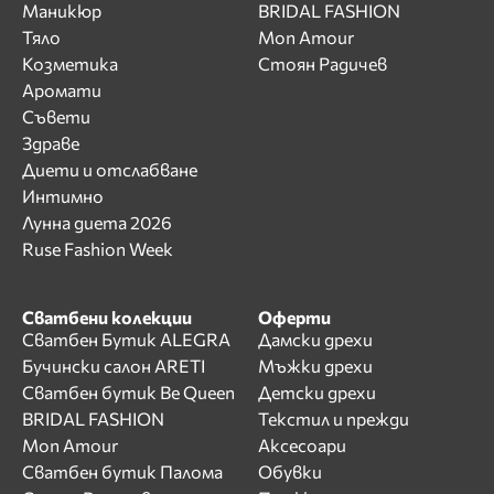
Маникюр
BRIDAL FASHION
Тяло
Mon Amour
Козметика
Стоян Радичев
Аромати
Съвети
Здраве
Диети и отслабване
Интимно
Лунна диета 2026
Ruse Fashion Week
Сватбени колекции
Оферти
Сватбен Бутик ALEGRA
Дамски дрехи
Бучински салон ARETI
Мъжки дрехи
Сватбен бутик Be Queen
Детски дрехи
BRIDAL FASHION
Текстил и прежди
Mon Amour
Аксесоари
Сватбен бутик Палома
Обувки