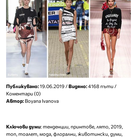
Публикувано:
19.06.2019 /
Видяно:
4168 пъти /
Коментари (0)
Автор:
Boyana Ivanova
Ключови думи
:
тенденции
,
принтове
,
лято
,
2019
,
топ
,
тоалет
,
мода
,
флорални
,
животински
,
думи
,