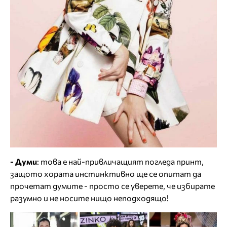
- Думи
: това е най-привличащият погледа принт,
защото хората инстинктивно ще се опитат да
прочетат думите - просто се уверете, че избирате
разумно и не носите нищо неподходящо!