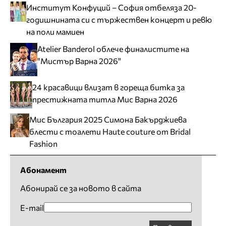
Институт Конфуций – София отбеляза 20-
годишнината си с тържествен концерт и ревю
на поли мамиен
Atelier Banderol облече финалистите на
"Мистър Варна 2026"
24 красавици влизат в гореща битка за
престижната титла Мис Варна 2026
Мис България 2025 Симона Бакърджиева
блести с тоалети Haute couture от Bridal
Fashion
Абонамент
Абонирай се за новото в сайта
E-mail