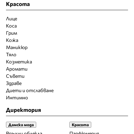
Красота
Лице
Коса
Грим
Кожа
Маникюр
Тяло
Козметика
Аромати
Съвети
Здраве
Диети и отслабване
Интимно
Директория
Дамска мода
Красота
Връхни облекла
Парфюмерия