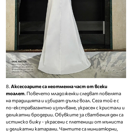
8.
Аксесоарите са неотменна част от всеки
тоалет
. Повечето младоженки следват повелята
на традицията и избират дълъг воал. Сега той е с
по-екстравагантно излъчване, украсен с кристали и
деликатни бродерии. Обувките за сватбения ден са
истинско бижу - украсени с плетеници от мъниста
и деликатни катарами. Чантите са миниатюрни,