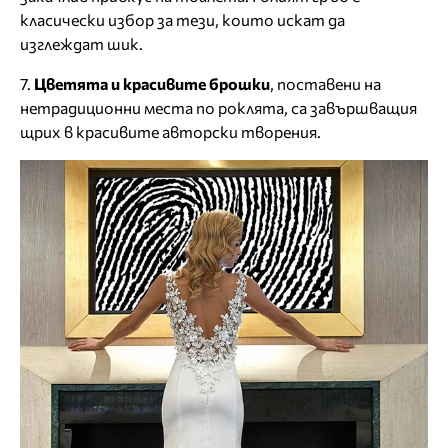
класически избор за тези, които искат да
изглеждат шик.
7.
Цветята и красивите брошки
, поставени на
нетрадиционни места по роклята, са завършващия
щрих в красивите авторски творения.