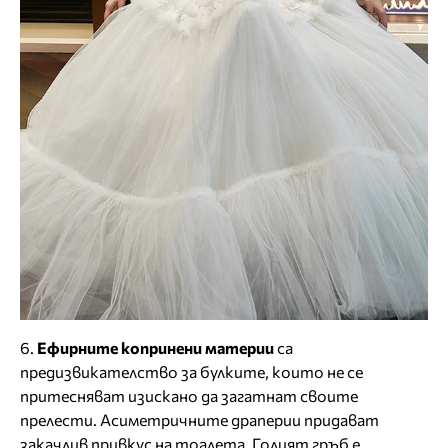
6.
Ефирните копринени материи
са
предизвикателство за булките, които не се
притесняват изискано да загатнат своите
прелести. Асиметричните драперии придават
закачлив привкус на тоалета. Голият гръб е