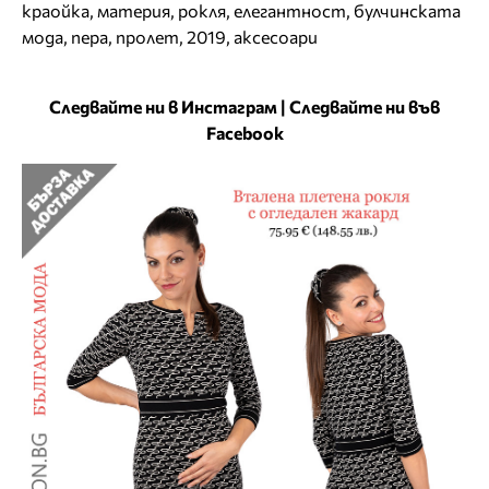
краойка
,
материя
,
рокля
,
елегантност
,
булчинската
мода
,
пера
,
пролет
,
2019
,
аксесоари
Следвайте ни в Инстаграм
|
Следвайте ни във
Facebook