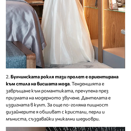
2.
Булчинската рокля тази пролет е ориентирана
към стила на висшата мода
. Тенденцията е
завръщане към романтиката, пречупена през
призмата на модерното звучене. Дантелата е
издигната в култ. За още по-голяма пищност
дизайнерите я обшиват с кристали, перли и
мъниста, създавайки уникални шедьоври.