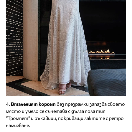
4.
Вталеният корсет
без презрамки запазва своето
място и умело се съчетава с дълга пола тип
“Тромпет” и ръкавици, покриващи лактите с ретро
намигване.