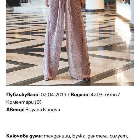
Публикувано:
02.04.2019 /
Видяно:
4203 пъти /
Коментари (0)
Автор:
Boyana Ivanova
Ключови думи
:
тенденции
,
Булка
,
дантела
,
силует
,