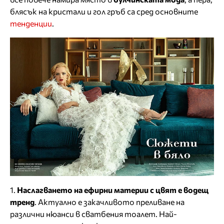
блясък на кристали и гол гръб са сред основните
тенденции
.
1.
Наслагването на ефирни материи с цвят е водещ
тренд
. Актуално е закачливото преливане на
различни нюанси в сватбения тоалет. Най-