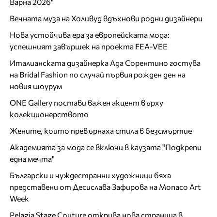
Варна 2026"
Вечната муза на Холивуд вдъхнови родни дизайнери
Нова устойчива ера за европейската мода:
успешният завършек на проекта FEA-VEE
Италианската дизайнерка Ада Сорентино гостува
на Bridal Fashion по случай първия рожден ден на
новия шоурум
ONE Gallery постави важен акцент върху
колекционерството
Жените, които превърнаха стила в безсмъртие
Академията за мода се включи в каузата "Подкрепи
една мечта"
Български и чуждестранни художници бяха
представени от Десислава Зафирова на Monaco Art
Week
Pelagia Stage Couture открива нова страница в