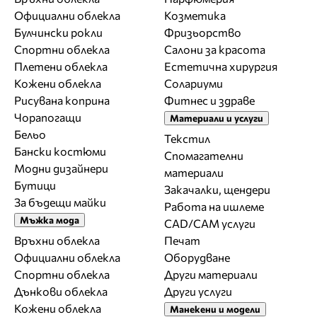
Официални облекла
Козметика
Булчински рокли
Фризьорство
Спортни облекла
Салони за красота
Плетени облекла
Естетична хирургия
Кожени облекла
Солариуми
Рисувана коприна
Фитнес и здраве
Чорапогащи
Материали и услуги
Бельо
Текстил
Бански костюми
Спомагателни
Модни дизайнери
материали
Бутици
Закачалки, щендери
За бъдещи майки
Работа на ишлеме
Мъжка мода
CAD/CAM услуги
Връхни облекла
Печат
Официални облекла
Оборудване
Спортни облекла
Други материали
Дънкови облекла
Други услуги
Кожени облекла
Манекени и модели