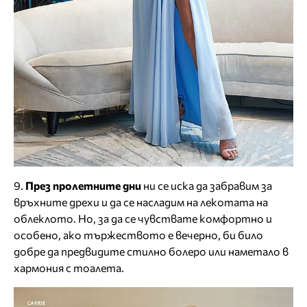
9.
През пролетните дни
ни се иска да забравим за
връхните дрехи и да се насладим на лекотата на
облеклото. Но, за да се чувствате комфортно и
особено, ако тържеството е вечерно, би било
добре да предвидите стилно болеро или наметало в
хармония с тоалета.