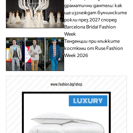
драматични дантели: как
ще изглеждат булчинските
рокли през 2027 според
Barcelona Bridal Fashion
Week
Тенденции при мъжките
костюми от Ruse Fashion
Week 2026