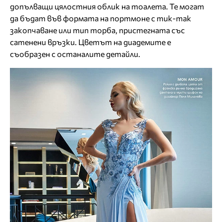
допълващи цялостния облик на тоалета. Те могат
да бъдат във формата на портмоне с тик-так
закопчаване или тип торба, пристегната със
сатенени връзки. Цветът на диадемите е
съобразен с останалите детайли.