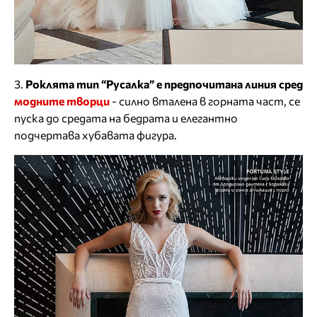
3.
Роклята тип “Русалка” е предпочитана линия сред
модните творци
- силно вталена в горната част, се
пуска до средата на бедрата и елегантно
подчертава хубавата фигура.