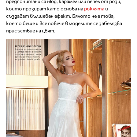
предпочитани са нюд, карамел или пепел от рози,
които прозират като основа на
роклята
и
създават вълшебен ефект. Бялото не е това,
което беше и все повече в моделите се забелязва
присъствие на цвят.