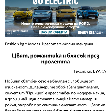
Fashion.bg
»
Мода и красота
»
Модни тенденции
Цвят, романтика и блясък през
пролетта
Текст: сп. БУЛКА
Новият сватбен сезон е белязан с изобилие от
изисканост. Дизайнерите обожават дантелата,
силуетът "Принцес" е представен по модерен начин,
а дори и най-изчистената, гладка като материя
рокля, очарова с романтична елегантност. Цветът
все повече намира място в
булчинската мода
, а пера,