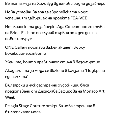
Вечната муза на Холивуд вдъхнови родни дизайнери
Нова устойчива ера за европейската мода:
успешният завършек на проекта FEA-VEE
Италианската дизайнерка Ада Сорентино гостува
на Bridal Fashion по случай първия рожден ден на
новия шоурум
ONE Gallery постави важен акцент върху
колекционерството
Жените, които превърнаха стила в безсмъртие
Академията за мода се включи в каузата "Подкрепи
една мечта"
Български и чуждестранни художници бяха
представени от Десислава Зафирова на Monaco Art
Week
Pelagia Stage Couture открива нова страница в
българската мода