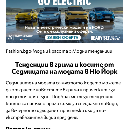
Fashion.bg
»
Мода и красота
»
Модни тенденции
Тенденции в грима и косите от
Седмицата на модата в Ню Йорк
Седмиците на модата са мястото където можете
да откриете новостите в грима и прическите за
предстоящия сезон. Подбрахме тези тенденции,
които са напълно приложими за специални поводи,
за вечерното излизане с приятелки или за по-
екстравагантна визия през деня.
Ретро къдрици