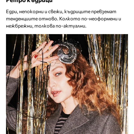
Едри, непокорни и свежи, къдриците превземат
тенденциите отново. Колкото по-неоформени и
нежбрежни, толкова по-актуални.