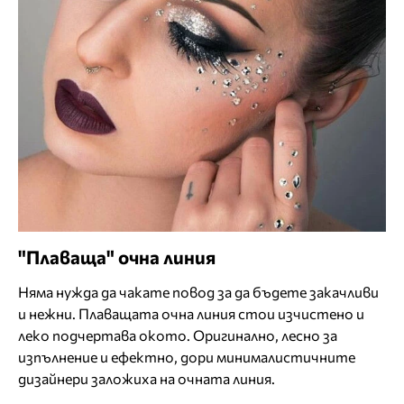
"Плаваща" очна линия
Няма нужда да чакате повод за да бъдете закачливи
и нежни. Плаващата очна линия стои изчистено и
леко подчертава окото. Оригинално, лесно за
изпълнение и ефектно, дори минималистичните
дизайнери заложиха на очната линия.