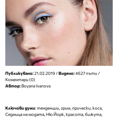
Публикувано:
21.02.2019 /
Видяно:
4627 пъти /
Коментари (0)
Автор:
Boyana Ivanova
Ключови думи
:
тенденции
,
грим
,
прически
,
коса
,
Седмица на модата
,
Ню Йорк
,
красота
,
бижута
,