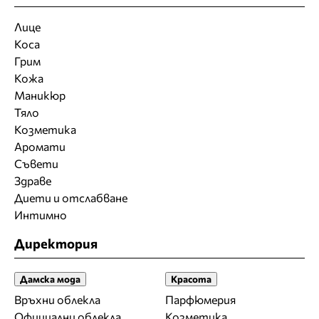
Лице
Коса
Грим
Кожа
Маникюр
Тяло
Козметика
Аромати
Съвети
Здраве
Диети и отслабване
Интимно
Директория
Дамска мода
Красота
Връхни облекла
Парфюмерия
Официални облекла
Козметика