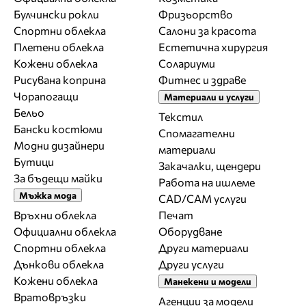
Булчински рокли
Фризьорство
Спортни облекла
Салони за красота
Плетени облекла
Естетична хирургия
Кожени облекла
Солариуми
Рисувана коприна
Фитнес и здраве
Чорапогащи
Материали и услуги
Бельо
Текстил
Бански костюми
Спомагателни
Модни дизайнери
материали
Бутици
Закачалки, щендери
За бъдещи майки
Работа на ишлеме
Мъжка мода
CAD/CAM услуги
Връхни облекла
Печат
Официални облекла
Оборудване
Спортни облекла
Други материали
Дънкови облекла
Други услуги
Кожени облекла
Манекени и модели
Вратовръзки
Агенции за модели