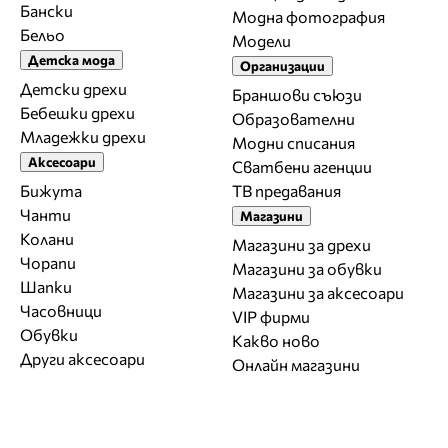
Бански
Модна фотография
Бельо
Модели
Детска мода
Организации
Детски дрехи
Браншови съюзи
Бебешки дрехи
Образователни
Младежки дрехи
Модни списания
Аксесоари
Сватбени агенции
Бижута
ТВ предавания
Чанти
Магазини
Колани
Магазини за дрехи
Чорапи
Магазини за обувки
Шапки
Магазини за aксесоари
Часовници
VIP фирми
Обувки
Какво ново
Други аксесоари
Онлайн магазини