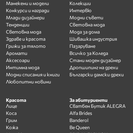
Манекени и модели
Колекции
Конкурси и награди
Интервю
Млади дизайнери
Модни съвети
Тенденции
Световна мода
Световна мода
Мода за дома
Здраве и красота
Шивашка индустрия
Грижи за тялото
Пазаруване
Аромати
Всичко за Коледа
Аксесоари
Стани моден дизайнер
Интимна мода
Дропшипинг на дрехи
Модни списания и книги
Български дамски дрехи
Любопитни новини
Красота
За абитуриенти
Лице
Сватбен Бутик ALEGRA
Коса
Alfa Brides
Грим
Banderol
Кожа
Be Queen