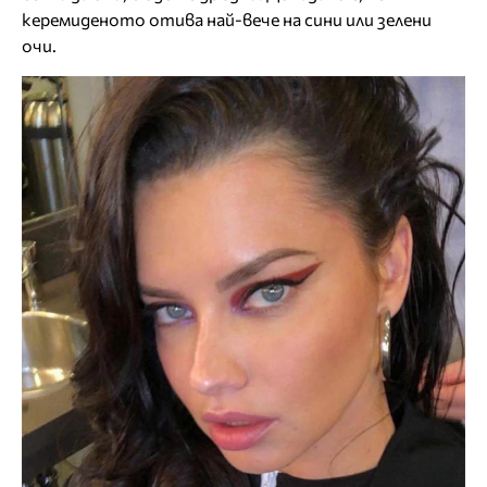
керемиденото отива най-вече на сини или зелени
очи.