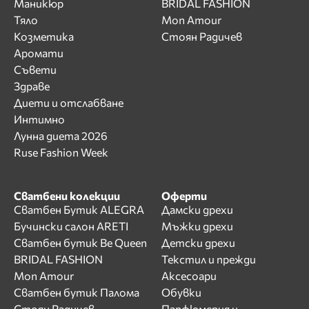
Маникюр
BRIDAL FASHION
Тяло
Mon Amour
Козметика
Стоян Радичев
Аромати
Съвети
Здраве
Диети и отслабване
Интимно
Лунна диета 2026
Ruse Fashion Week
Сватбени колекции
Оферти
Сватбен Бутик ALEGRA
Дамски дрехи
Бучински салон ARETI
Мъжки дрехи
Сватбен бутик Be Queen
Детски дрехи
BRIDAL FASHION
Текстил и прежди
Mon Amour
Аксесоари
Сватбен бутик Палома
Обувки
Стоян Радичев
Парфюмерия и