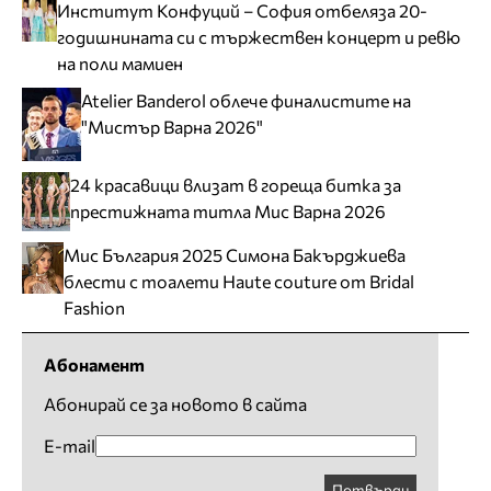
Институт Конфуций – София отбеляза 20-
годишнината си с тържествен концерт и ревю
на поли мамиен
Atelier Banderol облече финалистите на
"Мистър Варна 2026"
24 красавици влизат в гореща битка за
престижната титла Мис Варна 2026
Мис България 2025 Симона Бакърджиева
блести с тоалети Haute couture от Bridal
Fashion
Абонамент
Абонирай се за новото в сайта
E-mail
Потвърди