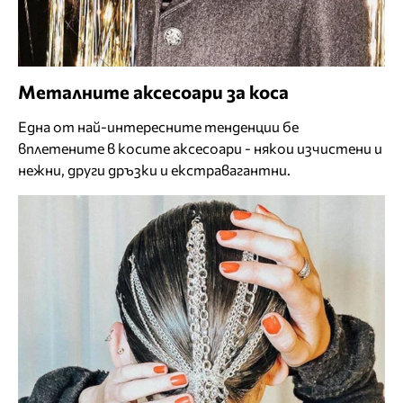
Металните аксесоари за коса
Една от най-интересните тенденции бе
вплетените в косите аксесоари - някои изчистени и
нежни, други дръзки и екстравагантни.