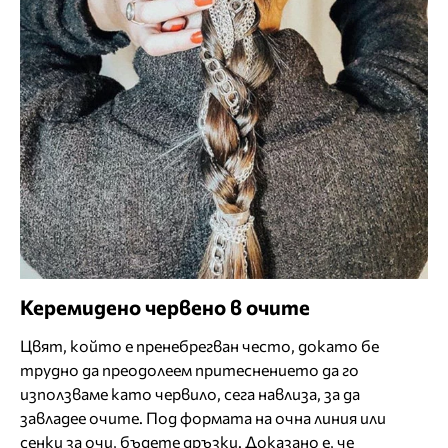
Керемидено червено в очите
Цвят, който е пренебрегван често, докато бе
трудно да преодолеем притеснението да го
използваме като червило, сега навлиза, за да
завладее очите. Под формата на очна линия или
сенки за очи, бъдете дръзки. Доказано е, че