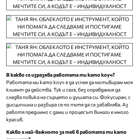
В какво се изразява работата ти като коуч?
Работата ми като коуч е да успея да мотивирам моя
клиент да действа. Тук и сега, без оправдания да
следва повика на сърцето и душата си. Фокусиран, с
дисциплина и разбира се по пътя да се забавлява. Аз
работя предимно с дами и процесът винаги е много
красив.
Какво е най-важното за теб в работата ти като