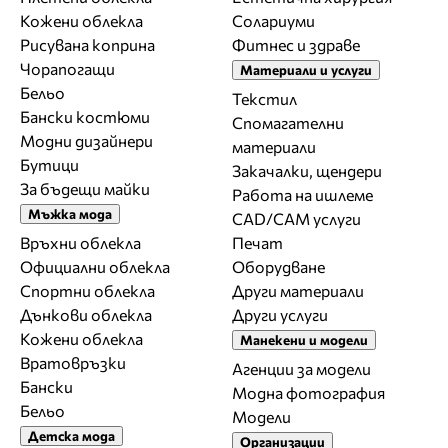
Кожени облекла
Солариуми
Рисувана коприна
Фитнес и здраве
Чорапогащи
Материали и услуги
Бельо
Текстил
Бански костюми
Спомагателни
Модни дизайнери
материали
Бутици
Закачалки, щендери
За бъдещи майки
Работа на ишлеме
Мъжка мода
CAD/CAM услуги
Връхни облекла
Печат
Официални облекла
Оборудване
Спортни облекла
Други материали
Дънкови облекла
Други услуги
Кожени облекла
Манекени и модели
Вратовръзки
Агенции за модели
Бански
Модна фотография
Бельо
Модели
Детска мода
Организации