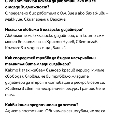
С кои от тях би искала да работиш, ако ти се
отдаде възможност?
Определено бих работила с Оливие и ако бяха живи –
Маккуин, Скиапарели и Версаче.
Имаш ли любими български дизайнери?
Любимите ми български дизайнери, от които съм
много впечатлена са Христо Чучев, Светослав
Колчагов и модна къща „Блинк“.
Как според теб трябва да бъдат насърчавани
талантливите млади дизайнери?
Както казах живеем в много красив период. Имаме
свобода и вярвам, че би трябвало младите
дизайнери да търсят мотивация и ресурс в себе си.
Живеем в свят на неограничен ресурс. Граници вече
няма.
Какви книги предпочиташ да четеш?
Аз чета постоянно. Обичам да се шегувам, че те са