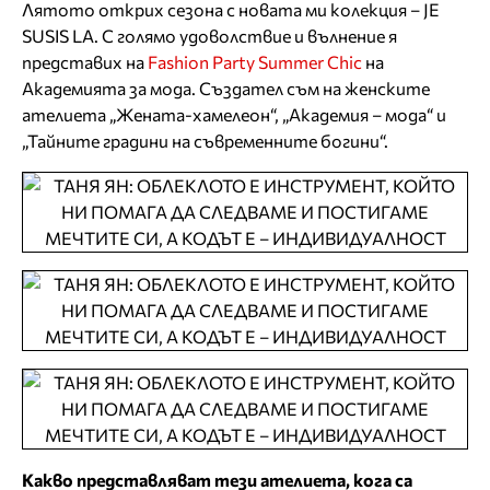
Лятото открих сезона с новата ми колекция – JE
SUSIS LA. С голямо удоволствие и вълнение я
представих на
Fashion Party Summer Chic
на
Академията за мода. Създател съм на женските
ателиета „Жената-хамелеон“, „Академия – мода“ и
„Тайните градини на съвременните богини“.
Какво представляват тези ателиета, кога са