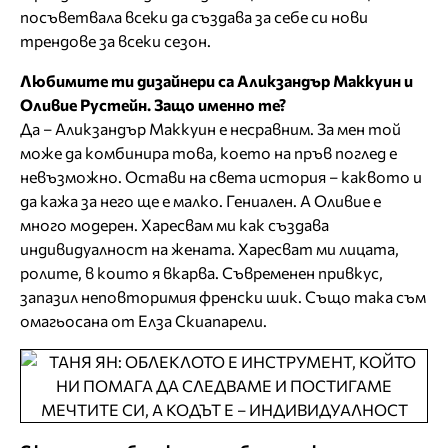
посъветвала всеки да създава за себе си нови
трендове за всеки сезон.
Любимите ти дизайнери са Аликзандър Маккуин и
Оливие Рустейн. Защо именно те?
Да – Аликзандър Маккуин е несравним. За мен той
може да комбинира това, което на пръв поглед е
невъзможно. Остави на света история – каквото и
да кажа за него ще е малко. Гениален. А Оливие е
много модерен. Харесвам ми как създава
индивидуалност на жената. Харесват ми лицата,
ролите, в които я вкарва. Съвременен привкус,
запазил неповторимия френски шик. Също така съм
омагьосана от Елза Скиапарели.