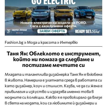
Fashion.bg
»
Мода и красота
»
Интервю
Таня Ян: Облеклото е инструмент,
който ни помага да следваме и
постигаме мечтите си
Младата и талантлива дизайнерка Таня Ян е влюбена
в живота. Намерила е златната среда в работата си
като дизайнер, коуч и стилист. Казва, че да си жена е
привилегия и изкуство и изразява именно това в
модните си колекции. Какво я е провокирало да влезе
в света на модата, кои са любимите ѝ дизайнери и