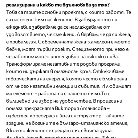
реализирани и какво те вдъхновява за тях?
Това са трите основни проекта, с които работя. Те
са насочени към нас жените. В забързаното ни
ежедневие забравяме да се наслаждаваме от
удоволствието, че сме жени. А вярвам, че да си жена,
е привилегия. Съвременната жена-хамелеон е моето
бебче, моят първи проект. Специалното при него е,
че работим много интензивно на няколко нива.
Трансформираме негативните родови програми,
които ни държат в омагьосан кръг. Отключваме
творческата ни енергия, която често е блокирана
от много негативни емоции и събития. И любимият
ми елемент – работата с нашето тяло.То е
вълшебно и е извор на удоволствие. В процеса ни
помага прекрасната Виктория Атанасова –
известен хореограф и йога инструктор. Тайните
градини на богините е българо-италианско ателие,
в което жените се срещат със своята душа.
Дълбок, красив, транформиращ процес. Тук си