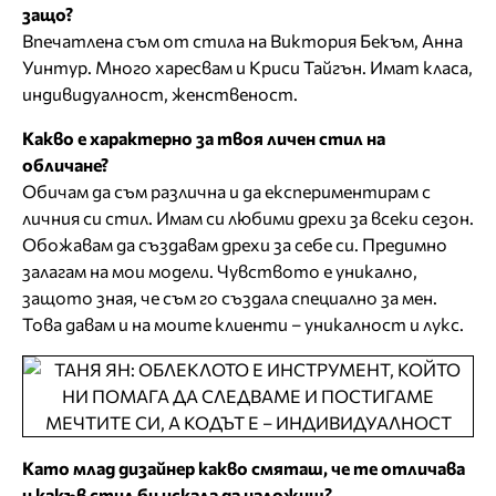
защо?
Впечатлена съм от стила на Виктория Бекъм, Анна
Уинтур. Много харесвам и Криси Тайгън. Имат класа,
индивидуалност, женственост.
Какво е характерно за твоя личен стил на
обличане?
Обичам да съм различна и да експериментирам с
личния си стил. Имам си любими дрехи за всеки сезон.
Обожавам да създавам дрехи за себе си. Предимно
залагам на мои модели. Чувството е уникално,
защото зная, че съм го създала специално за мен.
Това давам и на моите клиенти – уникалност и лукс.
Като млад дизайнер какво смяташ, че те отличава
и какъв стил би искала да наложиш?