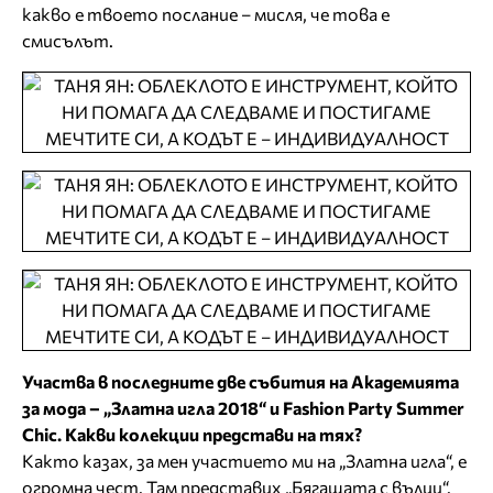
какво е твоето послание – мисля, че това е
смисълът.
Участва в последните две събития на Академията
за мода – „Златна игла 2018“ и Fashion Party Summer
Chic. Какви колекции представи на тях?
Както казах, за мен участието ми на „Златна игла“, е
огромна чест. Там представих „Бягащата с вълци“.