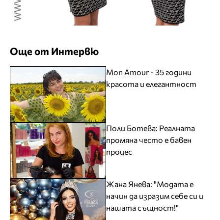
Още от Интервю
Mon Amour - 35 години
красота и елегантност
Поли Ботева: Реалната
промяна често е бавен
процес
Жана Янева: "Модата е
начин да изразим себе си и
нашата същност!"