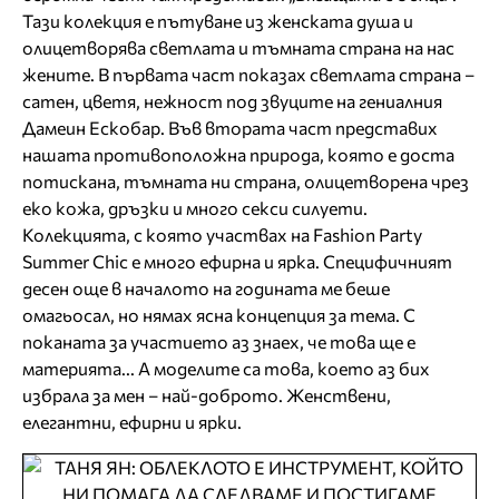
Тази колекция е пътуване из женската душа и
олицетворява светлата и тъмната страна на нас
жените. В първата част показах светлата страна –
сатен, цветя, нежност под звуците на гениалния
Дамеин Ескобар. Във втората част представих
нашата противоположна природа, която е доста
потискана, тъмната ни страна, олицетворена чрез
еко кожа, дръзки и много секси силуети.
Колекцията, с която участвах на Fashion Party
Summer Chic е много ефирна и ярка. Специфичният
десен още в началото на годината ме беше
омагьосал, но нямах ясна концепция за тема. С
поканата за участието аз знаех, че това ще е
материята... А моделите са това, което аз бих
избрала за мен – най-доброто. Женствени,
елегантни, ефирни и ярки.