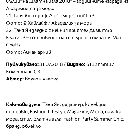
вълци“ на „Златна игла 2018“ – годишните награди на
Академията за мода.
21. Таня Ян и проф. Любомир Стойков.
Фото: © Хайлайф / Академия за мода
22. Таня Ян заедно с нейния приятел Димитър
Клаклов – собственик на кетъринг компания Max
Cheffs.
Фото: Личен архив
Публикувано:
31.07.2018 /
Видяно:
6182 пъти /
Коментари (0)
Автор:
Boyana Ivanova
Ключови думи
:
Таня Ян
,
дизайнер
,
колекция
,
интервю
,
Fashion Lifestyle Magazine
,
Мода
,
дамска
мода
,
стил
,
Златна игла
,
Fashion Party Summer Chic
,
бранд
,
облекло