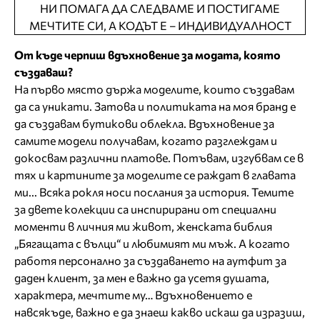
От къде черпиш вдъхновение за модата, която
създаваш?
На първо място държа моделите, които създавам
да са уникати. Затова и политиката на моя бранд е
да създавам бутикови облекла. Вдъхновение за
самите модели получавам, когато разглеждам и
докосвам различни платове. Потъвам, изгубвам се в
тях и картините за моделите се раждат в главата
ми... Всяка рокля носи послания за история. Темите
за двете колекции са инспирирани от специални
моменти в личния ми живот, женската библия
„Бягащата с вълци“ и любимият ми мъж. А когато
работя персонално за създаването на аутфит за
даден клиент, за мен е важно да усетя душата,
характера, мечтите му… Вдъхновението е
навсякъде, важно е да знаеш какво искаш да изразиш,