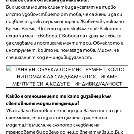
Бих искала моите клиентки да усетят на първо
място удоволствието от това, че са жени и да си
позволят да експериментират. Живеем в уникално
време. Време, в което притежаваме най-важното
нещо за мен – свобода. Свобода да изразим себе си,
да следваме и постигаме мечтите си. Облеклото е
инструмент, който ни помага за това. Мисля, че
специалният код е – индивидуалност.
Какво е отношението ти като дизайнер към
световните модни тенденции?
Уважавам световните тендеции.За мен те са едно
напомняне,един щрих от цялата красота на
модата.Не мисля,че сляпото следване на
трендовете би довело до нещо впечатляващо.Бих