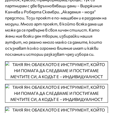
партнирам с две вдъхновяващи дами – Вирджиния
Калчева и Роберта Скембри. „Академия – мода“
предстои. Този проект е по-мащабен и е разделен на
модули. Много арт проект, в който всяка дама ще
може да се превърне в своя личен стилист. Като
жени ние всеки ден творим, избирайки нашия
аутфит, но реално много малко са дамите, които
осъзнават колко огромно влияние имат и какви
послания и истории разказват чрез избора си.