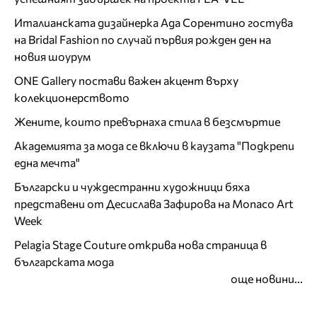
Италианската дизайнерка Ада Сорентино гостува
на Bridal Fashion по случай първия рожден ден на
новия шоурум
ONE Gallery постави важен акцент върху
колекционерството
Жените, които превърнаха стила в безсмъртие
Академията за мода се включи в каузата "Подкрепи
една мечта"
Български и чуждестранни художници бяха
представени от Десислава Зафирова на Monaco Art
Week
Pelagia Stage Couture открива нова страница в
българската мода
още новини...