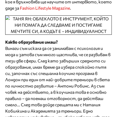
кое я вдъхновява ще научите от интервюто, което
даде за
Fashion Lifestyle Magazine
.
Какво образование имаш?
Винаги съм искала да се занимавам с психология и
мода и затова съм много щастлива, че се развивам в
тези две сфери. След като завърших средното си
образование, имах време да избера спокойно пътя
си, започнах със специална коучинг програма в
Лондон при един от най-добрите треньори в света
по личностно развитие – Антони Робинс. Аз съм
човек на действието, а в коучинга това е основно
правило – да поемаш отговорност, да действаш
смело... След това дойде срещата ми с Наталия
Кобилкина и Академията за треньори. Едно