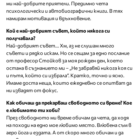
ми най-добрите приятели. Предимно чета
психологически и автобиографични книги. В тях
намирам мотивация и вдъхновение.
Кой е най-добрият съвет, който някога си
получавала?
Най-добрият съвет... Хм, аз не слушам много
съвети и рядко искам. Но се сещам за едно послание
от професор Стойков за моя рожден ден, което
остана в съзнанието ми – „Не забравяй никога коя си
и пътя, който си избрала“. Кратко, точно и ясно.
Имаме доста неща, които ежедневно се опитват да
ни извадят от фокус.
Как обичаш да прекарваш свободното си време? Кое
е любимото ти хоби?
През свободното ми време обичам да чета, да ходя
на походи на едно мое любимо място. Влюбена съм в
аеро йога и ездата. А от скоро много обичам и да