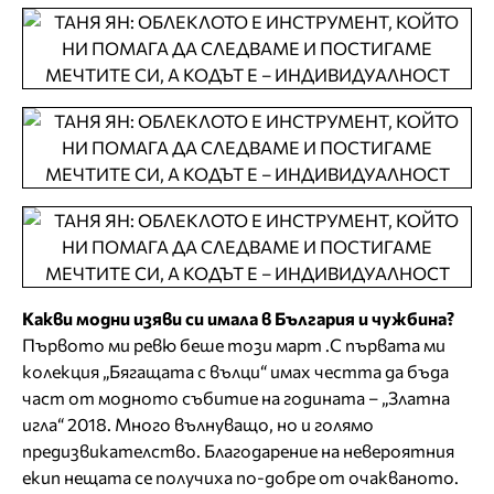
Какви модни изяви си имала в България и чужбина?
Първото ми ревю беше този март .С първата ми
колекция „Бягащата с вълци“ имах честта да бъда
част от модното събитие на годината – „Златна
игла“ 2018. Много вълнуващо, но и голямо
предизвикателство. Благодарение на невероятния
екип нещата се получиха по-добре от очакваното.