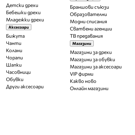
Детски дрехи
Браншови съюзи
Бебешки дрехи
Образователни
Младежки дрехи
Модни списания
Аксесоари
Сватбени агенции
Бижута
ТВ предавания
Чанти
Магазини
Колани
Магазини за дрехи
Чорапи
Магазини за обувки
Шапки
Магазини за aксесоари
Часовници
VIP фирми
Обувки
Какво ново
Други аксесоари
Онлайн магазини