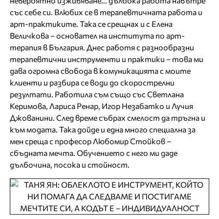
невероятно изживяване... дълбока работа навътре
със себе си. Влюбих се в терапевтичната работа и
арт-практиките. Така се срещнах и с Елена
Величкова – основател на института по арт-
терапия в България. Днес работя с разнообразни
терапевтични инструменти и практики – това ми
дава огромна свобода в комуникацията с моите
клиенти и разбира се води до скорострелни
резултати. Работила съм също със Светлана
Керимова, Лариса Ренар, Игор Незабатко и Лучия
Джованини. След време събрах смелост да тръгна и
към модата. Така дойде и една много специална за
мен среща с професор Любомир Стойков –
сбъдната мечта. Обучението с него ми даде
дълбочина, посока и стойност.