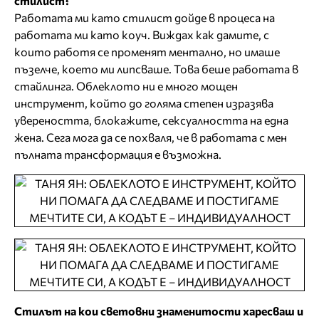
стилист?
Работата ми като стилист дойде в процеса на
работата ми като коуч. Виждах как дамите, с
които работя се променят ментално, но имаше
пъзелче, което ми липсваше. Това беше работата в
стайлинга. Облеклото ни е много мощен
инструмент, който до голяма степен изразява
увереността, блокажите, сексуалността на една
жена. Сега мога да се похваля, че в работата с мен
пълната трансформация е възможна.
Стилът на кои световни знаменитости харесваш и