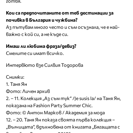
готвя.
Кои са предпочитаните от теб дестинации за
почивка в България и чужбина?
Аз пътувам много често и съм осъзнала, че е най-
важно с кой си, а не къде си.
Имаш ли любима фраза/девиз?
Смелите си имат всичко.
Интервюто взе Силвия Тодорова
Снимки:
1. Таня Ян
Фото: Личен архив
2. – 11. Колекция „Аз съм тук“ /Je susis la/ на Таня Ян,
показана на Fashion Party Summer Chic.
Фото: © Антон Марков / Академия за мода
12. – 20. Таня Ян показа своята първа колекция –
„Вълчицата“, вдъхновена от книгата „Бягащата с