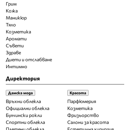
Грим
Кожа
Маникюр
Тяло
Козметика
Аромати
Съвети
Здраве
Диети и отслабване
Интимно
Директория
Дамска мода
Красота
Връхни облекла
Парфюмерия
Официални облекла
Козметика
Булчински рокли
Фризьорство
Спортни облекла
Салони за красота
Плетени облекла
Естетична хирургия