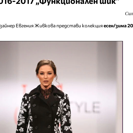
016-2017 „Функционален шик”
Сил
изайнер Евгения Живкова представи колекция
есен/зима 20