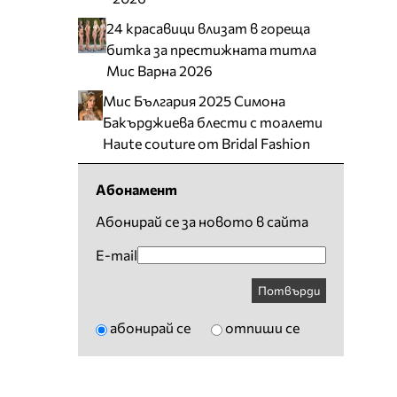
24 красавици влизат в гореща
битка за престижната титла
Мис Варна 2026
Мис България 2025 Симона
Бакърджиева блести с тоалети
Haute couture от Bridal Fashion
Абонамент
Абонирай се за новото в сайта
E-mail
Потвърди
абонирай се
отпиши се