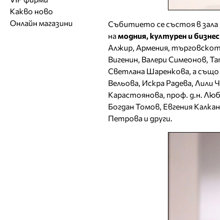
Обувки
Работа на ишлеме
Солариуми
Какво ново
Модни списания
Модни дизайнери
Магазини за обувки
Други аксесоари
CAD/CAM услуги
Фитнес и здраве
Онлайн магазини
Събитието се състоя в зала 
Сватбени агенции
Бутици
Магазини за aксесоари
Печат
на
модния, културен и бизне
ТВ предавания
За бъдещи майки
Алжир, Армения, търговското
Оборудване
Вигенин, Валери Симеонов, Та
Други материали
Светлана Шаренкова, а също 
Други услуги
Вельова, Искра Радева, Лили Ч
Карастоянова, проф. д.н. Лю
Богдан Томов, Евгения Калка
Петрова и други.