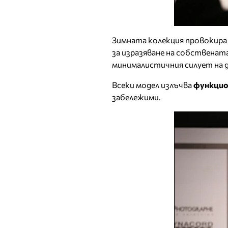
Зимната колекция провокира
за изразяване на собственат
минималистичния силует на 
Всеки модел излъчва
функцио
забележими.