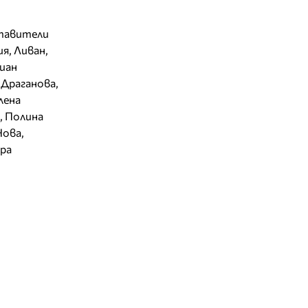
ставители
я, Ливан,
иан
 Драганова,
лена
а, Полина
Нова,
хра