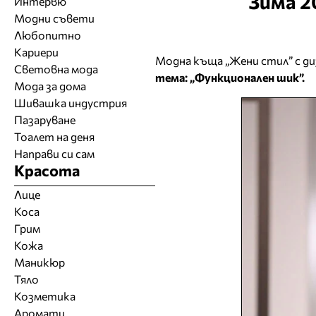
Зима 2
Интервю
Модни съвети
Любопитно
Кариери
Модна къща „Жени стил” с д
Световна мода
тема: „Функционален шик”.
Мода за дома
Шивашка индустрия
Пазаруване
Тоалет на деня
Направи си сам
Красота
Лице
Коса
Грим
Кожа
Маникюр
Тяло
Козметика
Аромати