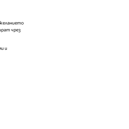
 желанието
ират чрез
и и