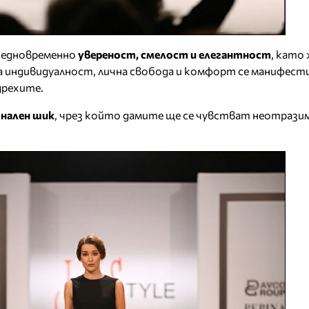
 едновременно
увереност, смелост и елегантност
, като
а индивидуалност, лична свобода и комфорт се манифест
дрехите.
нален шик
, чрез който дамите ще се чувстват неотразим