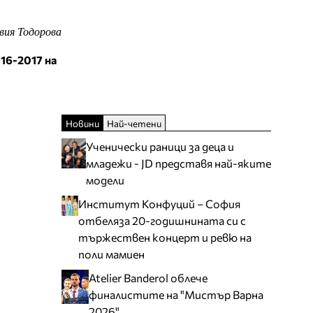
вия Тодорова
16-2017 на
Новини
Най-четени
Ученически раници за деца и
младежи - JD представя най-яките
модели
Институт Конфуций – София
отбеляза 20-годишнината си с
тържествен концерт и ревю на
поли мамиен
Atelier Banderol облече
финалистите на "Мистър Варна
2026"