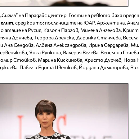
„Сигма” на Парадайс център. Гости на ревюто бяха пред
с елит
, сред които: посланиците на ЮАР, Аржентина, Англи
 аташе на Русия, Калоян Паргов, Милена Ангелова, Крист
тяна Дончева, Теодора Дренска, Даринка Станчева, Весела
и Ана Сендова, Албена Александрова, Ирина Сердарева, Ми
ервенякова, Янка Рупкина, Валерия Велева, Венелина Гочев
бомир Стойков, Марина Кискинова, Христо Дурчев, Нора 
нджиева, Павел и Едита Цветков, Йордана Димитрова, Ви