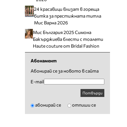
24 красавици влизат в гореща
битка за престижната титла
Мис Варна 2026
Мис България 2025 Симона
Бакърджиева блести с тоалети
Haute couture от Bridal Fashion
Абонамент
Абонирай се за новото в сайта
E-mail
Потвърди
абонирай се
отпиши се