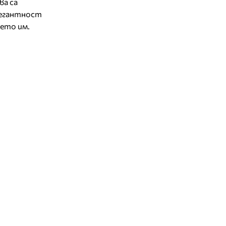
ва са
легантност
ето им.