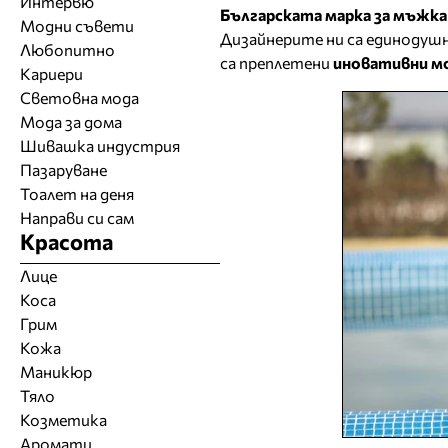
Интервю
Българската марка за мъжка
Модни съвети
Дизайнерите ни са единодушни
Любопитно
са преплетени
иновативни мо
Кариери
Световна мода
Мода за дома
Шивашка индустрия
Пазаруване
Тоалет на деня
Направи си сам
Красота
Лице
Коса
Грим
Кожа
Маникюр
Тяло
Козметика
Аромати