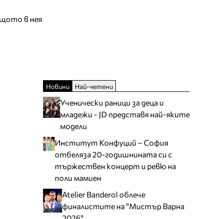
ащото в нея
Новини
Най-четени
Ученически раници за деца и
младежи - JD представя най-яките
модели
Институт Конфуций – София
отбеляза 20-годишнината си с
тържествен концерт и ревю на
поли мамиен
Atelier Banderol облече
финалистите на "Мистър Варна
2026"