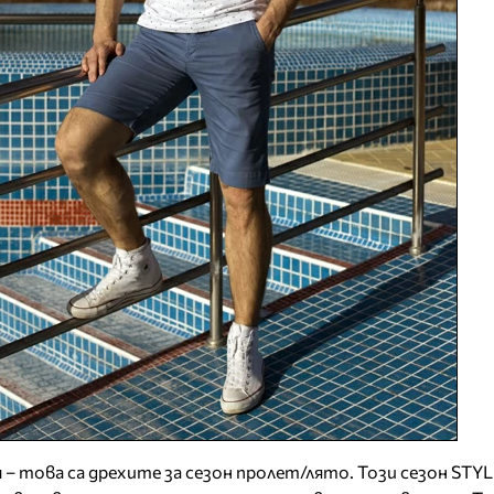
и
– това са дрехите за сезон пролет/лято. Този сезон STY