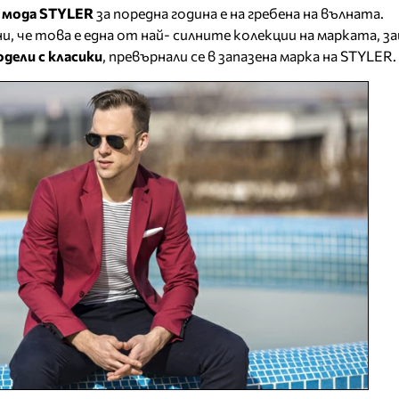
 мода STYLER
за поредна година е на гребена на вълната.
, че това е една от най- силните колекции на марката, з
дели с класики
, превърнали се в запазена марка на STYLER.