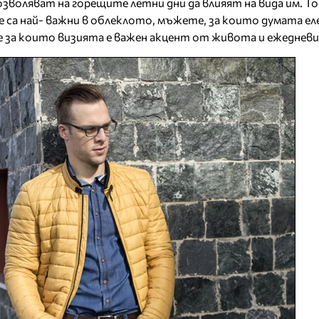
зволяват на горещите летни дни да влияят на вида им. То
 са най- важни в облеклото, мъжете, за които думата е
е за които визията е важен акцент от живота и ежедневи