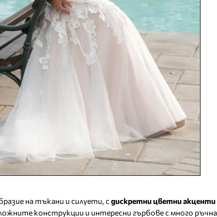
разие на тъкани и силуети, с
дискретни цветни акценти 
сложните конструкции и интересни гърбове с много ръчна