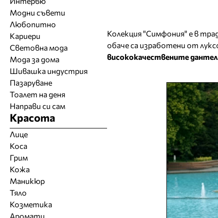
Интервю
Модни съвети
Любопитно
Колекция "Симфония" е в тра
Кариери
обаче са изработени от лук
Световна мода
висококачествените дантел
Мода за дома
Шивашка индустрия
Пазаруване
Тоалет на деня
Направи си сам
Красота
Лице
Коса
Грим
Кожа
Маникюр
Тяло
Козметика
Аромати