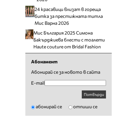
24 красавици влизат в гореща
битка за престижната титла
Мис Варна 2026
Мис България 2025 Симона
Бакърджиева блести с тоалети
Haute couture от Bridal Fashion
Абонамент
Абонирай се за новото в сайта
E-mail
Потвърди
абонирай се
отпиши се