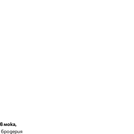
в мока,
 бродерия