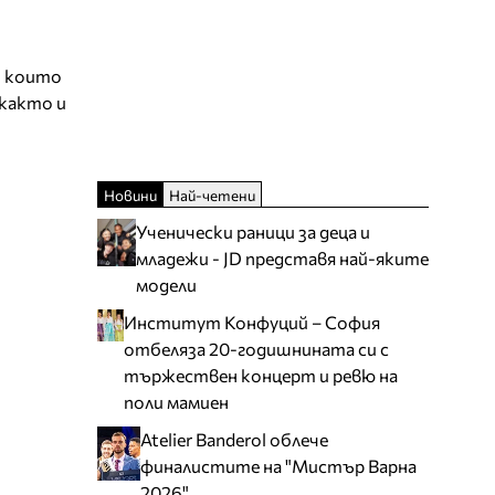
, които
 както и
Новини
Най-четени
Ученически раници за деца и
младежи - JD представя най-яките
модели
Институт Конфуций – София
отбеляза 20-годишнината си с
тържествен концерт и ревю на
поли мамиен
Atelier Banderol облече
финалистите на "Мистър Варна
2026"