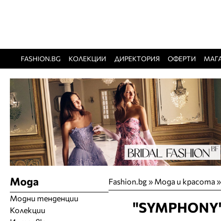
FASHION.BG
КОЛЕКЦИИ
ДИРЕКТОРИЯ
ОФЕРТИ
МАГ
Мода
Fashion.bg
»
Мода и красота
Модни тенденции
"SYMPHONY" -
Колекции