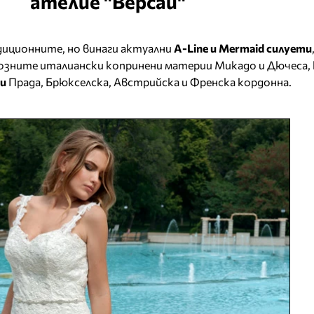
ателие "Версай"
диционните, но винаги актуални
А-Line и Mermaid силуети
созните италиански копринени материи Микадо и Дючеса,
и
Прада, Брюкселска, Австрийска и Френска кордонна.