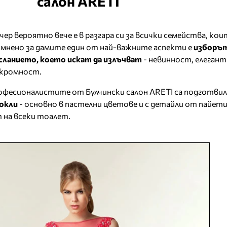
салон ARETI
ер вероятно вече е в разгара си за всички семейства, ко
ъмнено за дамите един от най-важните аспекти е
изборът
осланието, което искат да излъчват
- невинност, елеган
скромност.
професионалистите от Булчински салон ARETI са подготви
рокли
- основно в пастелни цветове и с детайли от пайет
 на всеки тоалет.