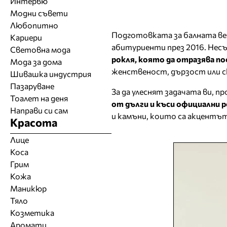
Интервю
Модни съвети
Любопитно
Подготовката за балната веч
Кариери
абитуриенти през 2016. Нес
Световна мода
рокля, която да отразява п
Мода за дома
женственост, дързост или 
Шивашка индустрия
Пазаруване
За да улеснят задачата ви, 
Тоалет на деня
от дълги и къси официални 
Направи си сам
и камъни, които са акцентът
Красота
Лице
Коса
Грим
Кожа
Маникюр
Тяло
Козметика
Аромати