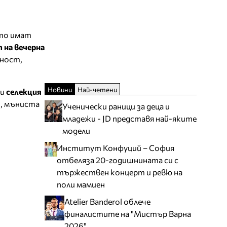
ито имат
 на вечерна
тност,
Новини
Най-четени
ли
селекция
и, мъниста
Ученически раници за деца и
младежи - JD представя най-яките
модели
Институт Конфуций – София
отбеляза 20-годишнината си с
тържествен концерт и ревю на
поли мамиен
Atelier Banderol облече
финалистите на "Мистър Варна
2026"