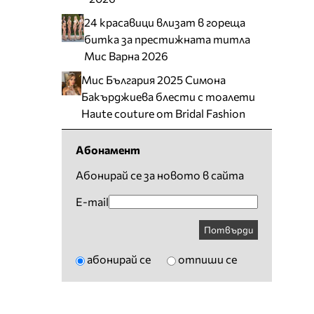
24 красавици влизат в гореща
битка за престижната титла
Мис Варна 2026
Мис България 2025 Симона
Бакърджиева блести с тоалети
Haute couture от Bridal Fashion
Абонамент
Абонирай се за новото в сайта
E-mail
Потвърди
абонирай се
отпиши се