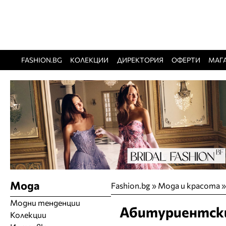
FASHION.BG
КОЛЕКЦИИ
ДИРЕКТОРИЯ
ОФЕРТИ
МАГ
Мода
Fashion.bg
»
Мода и красота
Модни тенденции
Абитуриентски 
Колекции