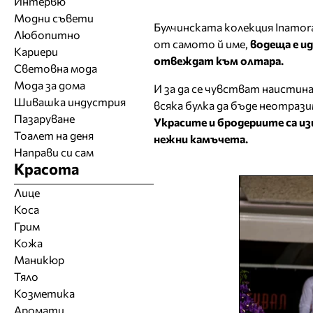
Интервю
Модни съвети
Булчинската колекция Inamo
Любопитно
от самото й име,
водеща е и
Кариери
отвеждат към олтара.
Световна мода
Мода за дома
И за да се чувстват наистин
Шивашка индустрия
всяка булка да бъде неотраз
Пазаруване
Украсите и бродериите са из
Тоалет на деня
нежни камъчета.
Направи си сам
Красота
Лице
Коса
Грим
Кожа
Маникюр
Тяло
Козметика
Аромати