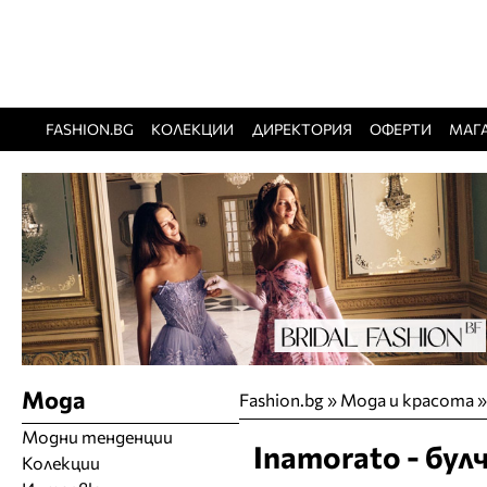
FASHION.BG
КОЛЕКЦИИ
ДИРЕКТОРИЯ
ОФЕРТИ
МАГ
Мода
Fashion.bg
»
Мода и красота
Модни тенденции
Inamorato - бул
Колекции