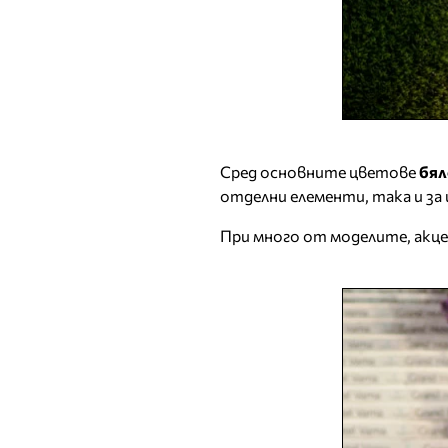
Сред основните цветове
бял
отделни елементи, така и за 
При много от моделите, акце