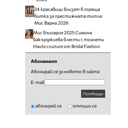
24 красавици влизат в гореща
битка за престижната титла
Мис Варна 2026
Мис България 2025 Симона
Бакърджиева блести с тоалети
Haute couture от Bridal Fashion
Абонамент
Абонирай се за новото в сайта
E-mail
Потвърди
абонирай се
отпиши се