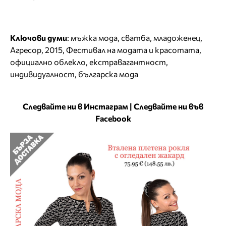
Ключови думи
:
мъжка мода
,
сватба
,
младоженец
,
Агресор
,
2015
,
Фестивал на модата и красотата
,
официално облекло
,
екстравагантност
,
индивидуалност
,
българска мода
Следвайте ни в Инстаграм
|
Следвайте ни във
Facebook