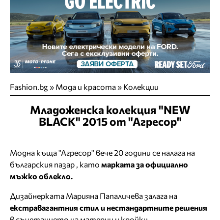
Fashion.bg
»
Мода и красота
»
Колекции
Младоженска колекция "NEW
BLACK" 2015 от "Агресор"
Модна къща "Агресор" вече 20 години се налага на
българския пазар , като
марката за официално
мъжко облекло.
Дизайнерката Марияна Папаличева залага на
екстравагантния стил и нестандартните решения
в съчетанието на материи и кройки.