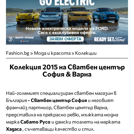
Fashion.bg
»
Мода и красота
»
Колекции
Колекция 2015 на Сватбен център
София & Варна
Най-големият специализиран сватбен магазин в
България
- Сватбен център София
и неговият
франчайз партньор, Сватбен център Варна,
представиха на прекрасно ревю, мъжката модна
марка
Сабато Русо
и дамски тоалети на марката
Хадаса
, съчетаващи качество и стил.