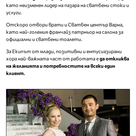
като неизменен лидер на пазара на сватбени стоки и
услуги.
Отскоро отвори врати и Сватбен център Варна,
като най-големия франчайз патрньор на салона за
официални и сватбени тоалети.
За Екипът от млади, позитивни и ентусиазирани
хора най-важната част от работата е
да откликва
на желанията и потребностите на всеки един
клиент.