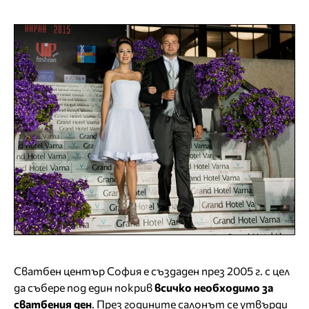
Сватбен център София е създаден през 2005 г. с цел
да събере под един покрив
всичко необходимо за
сватбения ден
. През годините салонът се утвърди