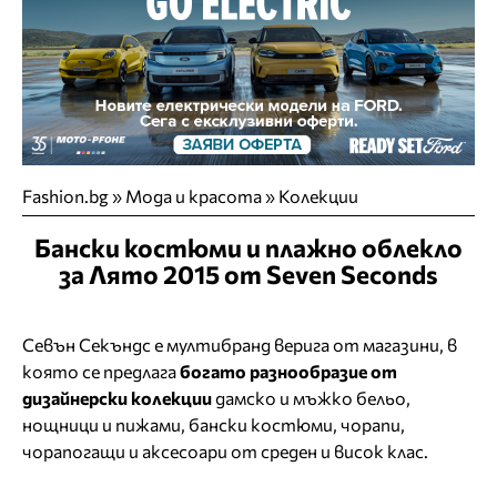
Fashion.bg
»
Мода и красота
»
Колекции
Бански костюми и плажно облекло
за Лято 2015 от Seven Seconds
Севън Секъндс е мултибранд верига от магазини, в
която се предлага
богато разнообразие от
дизайнерски колекции
дамско и мъжко бельо,
нощници и пижами, бански костюми, чорапи,
чорапогащи и аксесоари от среден и висок клас.