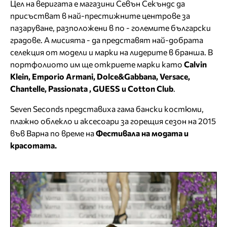
Цел на веригата е магазини Севън Секъндс да
присъстват в най-престижните центрове за
пазаруване, разположени в по - големите български
градове. А мисията - да представят най-добрата
селекция от модели и марки на лидерите в бранша. В
портфолиото им ще откриете марки като
Calvin
Klein, Emporio Armani, Dolce&Gabbana, Versace,
Chantelle, Passionata , GUESS и Cotton Club
.
Seven Seconds представиха гама бански костюми,
плажно облекло и аксесоари за горещия сезон на 2015
във Варна по време на
Фестивала на модата и
красотата.