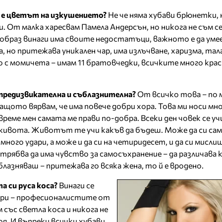
 е цветът на изкушението?
Не че няма хубави брюнетки, н
ди. От малка харесвам Памела Андерсън, но никога не съм с
н образ винаги има своите недостатъци, важното е да умее
а, но притежава уникален чар, има излъчване, харизма, тал
о с момичета – имам 11 братовчедки, всичките много крас
и предизвикателна и съблазнителна?
От всичко това – по 
ащото вярвам, че има повече добри хора. Това ми носи мн
реме мен самата ме прави по-добра. Всеки ден човек се уч
в живота. Животът те учи какъв да бъдеш. Може да си сам
 много удари, а може и да си на четиридесет, и да си мислиш
рябва да има чувство за самосъхранение – да различава к
блазняваш – притежава го всяка жена, то й е вродено.
а си руса коса?
Винаги се
ори – професионалистите от
 със светла коса и никога не
оя. И въпреки всички хубави