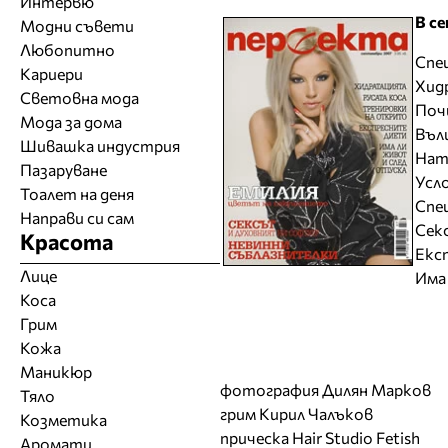
Интервю
В с
Модни съвети
Любопитно
Спе
Кариери
Хид
Световна мода
Поч
Мода за дома
Въл
Шивашка индустрия
Нат
Пазаруване
Усл
Тоалет на деня
Спец
Направи си сам
Сек
Красота
Екс
Лице
Има
Коса
Грим
Кожа
Маникюр
фотография Дилян Марков
Тяло
грим Кирил Чалъков
Козметика
прическа Hair Studio Fetish
Аромати