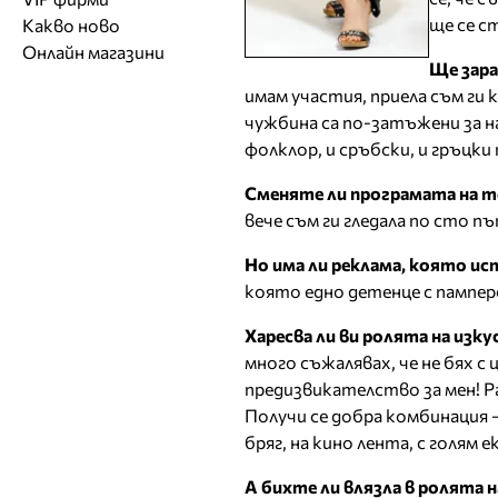
Обувки
Работа на ишлеме
Солариуми
ще се с
Какво ново
Модни списания
Модни дизайнери
Магазини за обувки
Други аксесоари
CAD/CAM услуги
Фитнес и здраве
Онлайн магазини
Сватбени агенции
Бутици
Магазини за aксесоари
Ще зара
Печат
ТВ предавания
За бъдещи майки
имам участия, приела съм ги 
Оборудване
чужбина са по-затъжени за на
Други материали
фолклор, и сръбски, и гръцки
Други услуги
Сменяте ли програмата на т
вече съм ги гледала по сто пъ
Но има ли реклама, която ис
която едно детенце с памперс
Харесва ли ви ролята на изк
много съжалявах, че не бях с 
предизвикателство за мен! Ра
Получи се добра комбинация 
бряг, на кино лента, с голя
А бихте ли влязла в ролята н