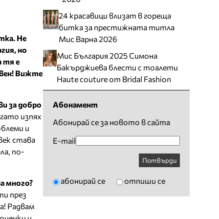
24 красавици влизат в гореща
битка за престижната титла
атка. Не
Мис Варна 2026
гия, но
Мис България 2025 Симона
 тя е
Бакърджиева блести с тоалети
рвен! Вижте
Haute couture от Bridal Fashion
ви за добро
Абонамент
огато изпях
Абонирай се за новото в сайта
облеми и
век става
E-mail
ла, по-
Потвърди
абонирай се
отпиши се
а много?
ти през
а! Радвам
 оценки и