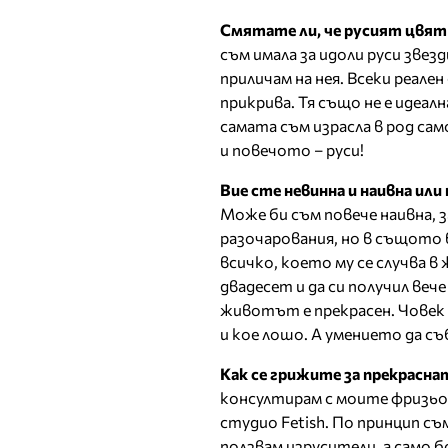
Смятате ли, че русият цвят
съм имала за идоли руси звез
приличам на нея. Всеки реале
прикрива. Тя също не е идеалн
самата съм израсла в род сам
и повечото – руси!
Вие сте невинна и наивна ил
Може би съм повече наивна, з
разочарования, но в същото в
всичко, което му се случва 
двадесет и да си получил вече
животът е прекрасен. Човек т
и кое лошо. А умението да съ
Как се грижите за прекраснат
консултирам с моите фризь
студио Fetish. По принцип съм
ползвам изрусители, а само б