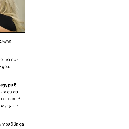
рмула,
, но по-
бъдеш
едури в
жа си да
 киснат в
му да се
е трябва да