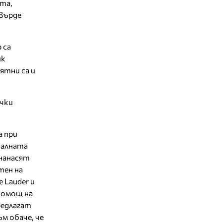
ета,
твърде
 са
ик
ятни са и
ички
а при
налната
 нанасят
тен на
 Lauder и
помощ на
редлагат
м обаче, че