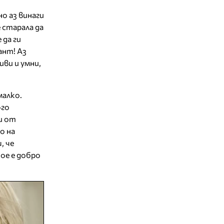
о аз винаги
е старала да
 да ги
ант! Аз
иви и умни,
малко.
ого
и от
о на
, че
ое е добро