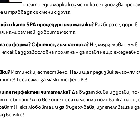
когато една марка козметика се използва прека
 и трябва да се смени с друга.
тийки като SPA процедури или масажи?
Разбира се, дори в
ия, намирам най-добрите места.
а си форма? С фитнес, гимнастика?
Не, мързелива съм в
 някаква здравословна промяна – да правя нещо ежедневно 
вки?
Истински, естествено! Нали ще предизвикам голям см
ните! Те са само за малките фенове!
ашите перфектни читателки?
Да бъдат живи и здрави, по
т и обичани! Ако все още не са намерили половинката си, 
равят! Нека любовта им да бъде хубава, изпепеляваща и д
ад всичко!