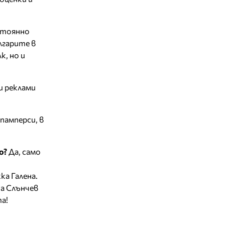
тоянно
лгарите в
к, но и
и реклами
памперси, в
о?
Да, само
ка Галена.
на Слънчев
а!