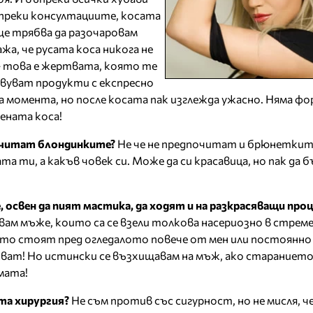
ъпреки консултациите, косата
ще трябва да разочаровам
жа, че русата коса никога не
– това е жертвата, която те
вуват продукти с експресно
 момента, но после косата пак изглежда ужасно. Няма фо
ената коса!
очитат блондинките?
Не че не предпочитат и брюнетките
а ти, а какъв човек си. Може да си красавица, но пак да 
, освен да пият мастика, да ходят и на разкрасяващи проц
свам мъже, които са се взели толкова насериозно в стреме
ито стоят пред огледалото повече от мен или постоянно
кват! Но истински се възхищавам на мъж, ако старанието 
мата!
та хирургия?
Не съм против със сигурност, но не мисля, ч