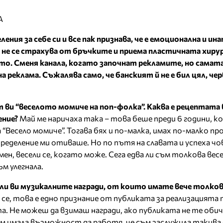
А
еления за себе си и все пак признава, че е емоционална и ин
а не се страхува от бръчките и приема пластичната хирур
то. Сменя канала, когато започнат рекламите, но самата
а реклама. Съжалява само, че банският й не е бил цял, че
 ви “веселото момиче на поп-фолка”. Каква е рецептата 
ение?
Май ме наричаха така – това беше преди 6 години, к
 “Весело момиче”. Тогава бях и по-малка, имах по-малко пр
ределение ми отиваше. Но по пътя на славата и успеха чо
мен, весели се, когато може. Сега едва ли съм толкова весе
ъм улегнала.
ли ви музикалните награди, от които имате вече толков
 се, това е едно признание от публиката за реализацията 
а. Не можеш да взимаш награди, ако публиката не те обич
съм имала възможност да работя, че съм заслужила такива