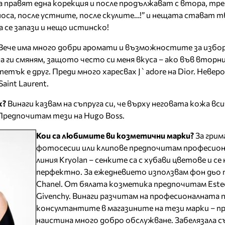
а правят една корекция и после продължават с втора, тр
 носа, после устните, после скулите…!” и нещата стават 
а се запази и нещо истинско!
Вече има много добри аромати и възможностите за избор
 ги смяням, защото често си меня вкуса – ако във вторн
етък е друг. Преди много харесвах J`adore на Dior. Неверо
Saint Laurent.
ж?
Винаги казвам на съпруга си, че върху неговата кожа вс
редпочитам тези на Hugo Boss.
Кои са любимите ви козметични марки?
За грим
фотосесии или клипове предпочитам професио
линия Kryolan – сенките са с хубави цветове и се
перфектно. За ежедневието използвам фон дьо 
Chanel. От бялата козметика предпочитам Estee
Givenchy. Винаги разчитам на професионалната 
консултантите в магазините на тези марки – п
наистина много добро обслужване. Забелязала съ