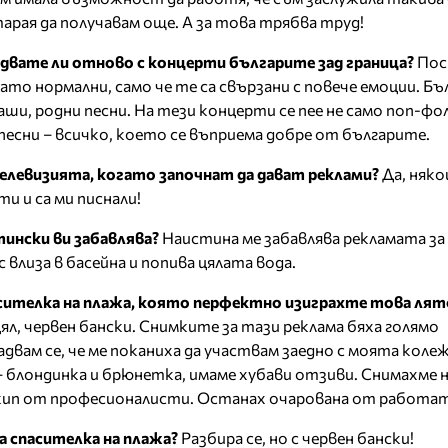
тарая да получавам още. А за това трябва труд!
двате ли отново с концерти българите зад граница?
Пос
като нормални, само че те са свързани с повече емоции. Бъ
ши, родни песни. На тези концерти се пее не само поп-фол
 песни – всичко, което се въприема добре от българите.
елевизията, когато започнат да дават реклами?
Да, няко
ти и са ми писнали!
тински ви забавлява?
Наистина ме забавлява рекламата за 
 влиза в басейна и попива цялата вода.
усителка на плажа, която перфектно изиграхте това лят
цял, червен бански. Снимките за тази реклама бяха голямо
двам се, че ме поканиха да участвам заедно с моята колеж
– блондинка и брюнетка, имаме хубави отзиви. Снимахме 
м екип от професионалисти. Останах очарована от работат
а спасителка на плажа?
Разбира се, но с червен бански!