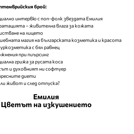
ептемврийския брой:
циално интервю с поп-фолк звездата Емилия
ратацията – живителна влага за кожата
истване на лицето
шебната магия на българската козметика и красота
уркозметика с бял равнец
ожнения при пиърсинг
иална грижа за русата коса
сът и духовният ни софтуер
пресните диети
 ли живот и след отпуска?
Емилия
Цветът на изкушението