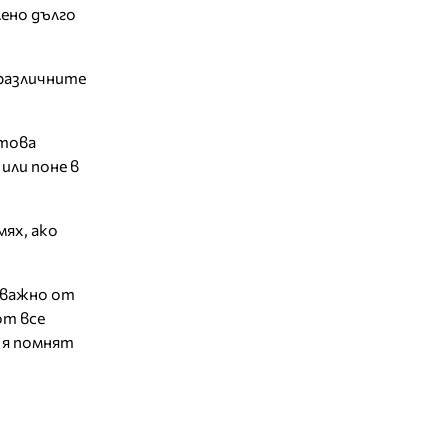
лено дълго
 различните
 това
или поне в
ях, ако
-важно от
от все
а я помнят