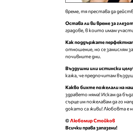
време, тя престава да действа
Остава ли ви време за глезо
градове, в които имам участ
Как поддържате перфектнат
отношение, но се замислям за
почивните дни.
Въздушни или истински целу
кажа, че предпочитам въздуш
Какво бихте пожелали на н
здравето няма! Искам да бъда
сърце им пожелавам да го нап
докато са живи! Любовта е н
©
Любомир Стойков
Всички права запазени!