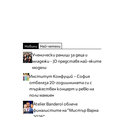
Новини
Най-четени
Ученически раници за деца и
младежи - JD представя най-яките
модели
Институт Конфуций – София
отбеляза 20-годишнината си с
тържествен концерт и ревю на
поли мамиен
Atelier Banderol облече
финалистите на "Мистър Варна
2026"