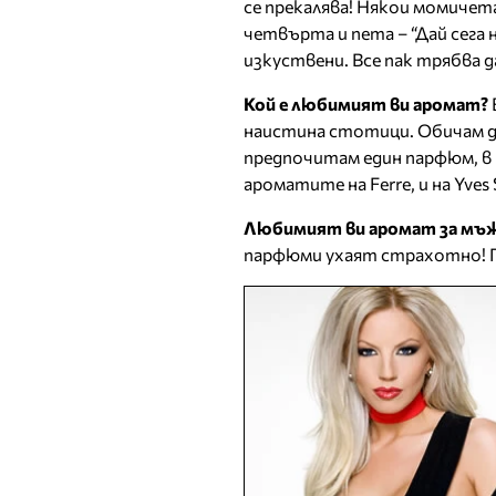
се прекалява! Някои момичет
четвърта и пета – “Дай сега
изкуствени. Все пак трябва д
Кой е любимият ви аромат?
наистина стотици. Обичам да
предпочитам един парфюм, в п
ароматите на Ferre, и на Yves 
Любимият ви аромат за мъ
парфюми ухаят страхотно! П