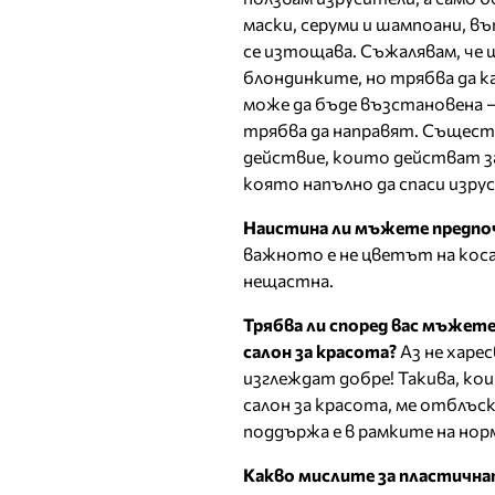
маски, серуми и шампоани, в
се изтощава. Съжалявам, че 
блондинките, но трябва да ка
може да бъде възстановена 
трябва да направят. Същест
действие, които действат за
която напълно да спаси изрус
Наистина ли мъжете предп
важното е не цветът на косат
нещастна.
Трябва ли според вас мъжете
салон за красота?
Аз не харе
изглеждат добре! Такива, ко
салон за красота, ме отблъс
поддържа е в рамките на нор
Какво мислите за пластична