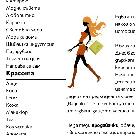
Интервю
Модни съвети
Любопитно
Едва ли
Кариери
някоя от
Световна мода
история
Мода за дома
Шивашка индустрия
В близко
Пазаруване
Днес в 
Тоалет на деня
държат 
Направи си сам
клиентит
Красота
Начинит
„търсите
Лице
цената с
Коса
задник на предходната клиент
Грим
„ваденки”. Те се лепват за т
Кожа
отказваш, защото усещаш нет
Маникюр
Тяло
Не за тези
продавачки
, обач
Козметика
- внимателно селекционирани
Аромати