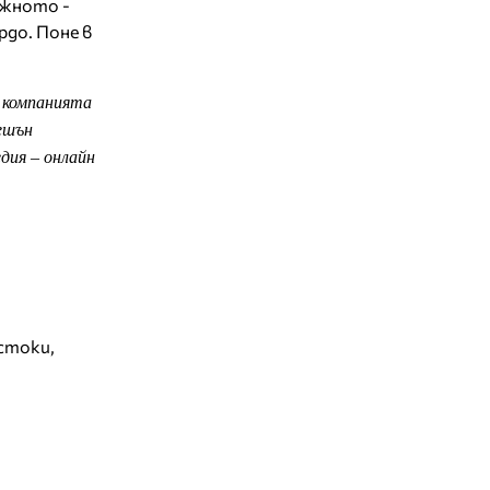
ажното -
до. Поне в
а компанията
ешън
дия – онлайн
стоки
,