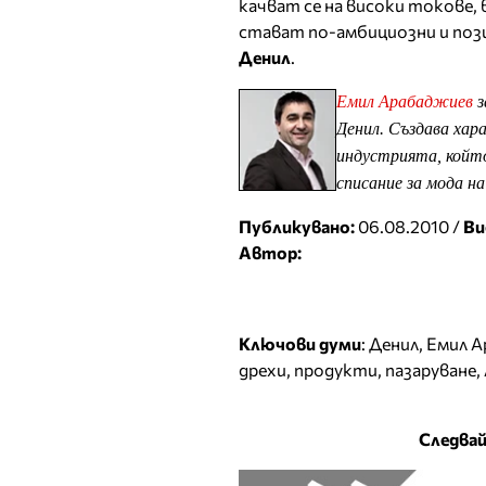
качват се на високи токове,
стават по-амбициозни и пози
Денил
.
Емил Арабаджиев
з
Денил. Създава хар
индустрията, който
списание за мода н
Публикувано:
06.08.2010 /
Ви
Автор:
Ключови думи
:
Денил
,
Емил А
дрехи
,
продукти
,
пазаруване
,
Следвай