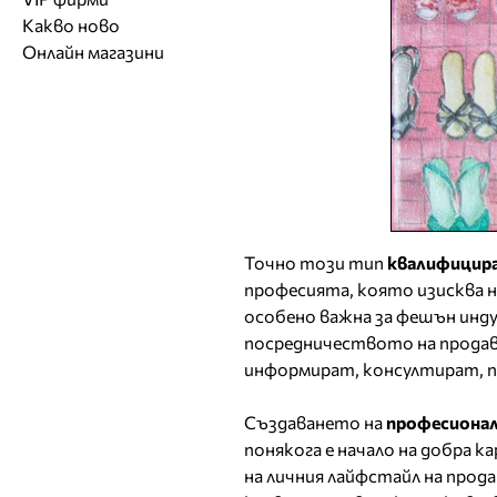
Обувки
Работа на ишлеме
Солариуми
Какво ново
Модни списания
Модни дизайнери
Магазини за обувки
Други аксесоари
CAD/CAM услуги
Фитнес и здраве
Онлайн магазини
Сватбени агенции
Бутици
Магазини за aксесоари
Печат
ТВ предавания
За бъдещи майки
Оборудване
Други материали
Други услуги
Точно този тип
квалифицира
професията, която изисква 
особено важна за фешън инду
посредничеството на продава
информират, консултират, п
Създаването на
професиона
понякога е начало на добра 
на личния лайфстайл на прода