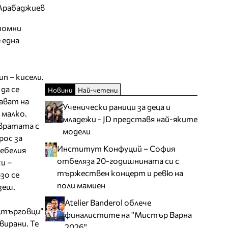
Арабаджиев
спомни
 една
п – кисели.
да се
Новини
Най-четени
ават на
Ученически раници за деца и
 малко.
младежи - JD представя най-яките
 вратата с
модели
рос за
Институт Конфуций – София
дебелия
отбеляза 20-годишнината си с
и –
тържествен концерт и ревю на
зо се
поли мамиен
зеш.
Atelier Banderol облече
 „търговци”
финалистите на "Мистър Варна
вирани. Те
2026"