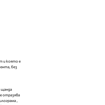
т и която е
ента, без
д щанда
се отразява
илограма ,