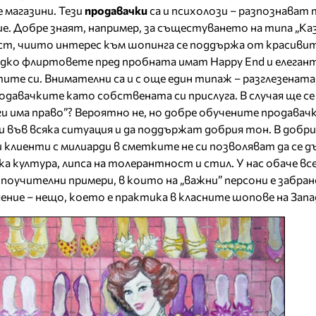
е магазини. Тези
продавачки
са и психолози – разпознават
е. Добре знаят, например, за същестуването на типа „Каз
аст, чиито интерес към шопинга се поддържа от красиви
ядко флиртовете пред пробната имат Happy End и елеган
те си. Внимателни са и с още един типаж – разглезената
давачките като собствената си прислуга. В случая ще се
и има право”? Вероятно не, но добре обучените продавач
 във всяка ситуация и да поддържат добрия тон. В добр
 клиенти с милиарди в сметките не си позволяват да се д
ка култура, липса на толерантност и стил. У нас обаче вс
 поучителни примери, в които на „важни” персони е забра
ение – нещо, което е практика в класните шопове на Запа