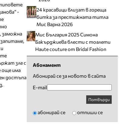
 типовете
24 красавици влизат в гореща
анова” -
битка за престижната титла
те
Мис Варна 2026
тно
, заможна
Мис България 2025 Симона
 запитаме,
Бакърджиева блести с тоалети
ки
Haute couture от Bridal Fashion
ите
ържат зле с
Абонамент
е още има
Абонирай се за новото в сайта
нен достъпа
д.
E-mail
Потвърди
абонирай се
отпиши се