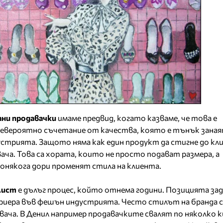
ни продавачки
имаме предвид, когато казваме, че това е
невероятно съчетание от качества, която е тънък заная
стрията. Защото няма как един продукт да стигне до кли
ча. Това са хората, които не просто подават размера, а
онякога дори променят стила на клиента.
лист
е дълъг процес, който отнема години. Позицията за
кариера във фешън индустрията. Често стилът на бранда 
вача. В Денил например продавачките свалят по няколко к