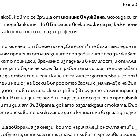
Емил 
 някой, който се връща от
шопинг в чужбина
, може да си 
 продавачките. Но в България всеки може да разкаже поне
 за контакта си с тази професия.
то минало, от времето на „Corecom” те бяха само един ти
голям процент от магазините продавачките продължават 
като принцеси, временно изпаднали в немилост, и отмъщ
е за това, че не харесват работата си или, че получават
е да отблъснеш един клиент са много: застрелваш го от
 ли нещо”, на всеки въпрос отговаряш с „нямаме”, а на въп
 „ооо, това е много скъпо за вас”, в паузите коментираш 
ка. В наши дни се появи и още един досаден тип продавачк
еб и ти дишат във врата, докато разглеждаш стоката. Бър
ърпеливото им желание да си купиш или веднага да изле
е, ще говорим, а за онези, които наричаме „консултанти” и
, обучени, интелигентни, талантливи, търпеливи и моти