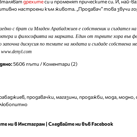
 вталяват
дрехите
си и променят прическите си. И, най-в
тивно настроени към живота. „Продавач” това звучи гор
аедно с брат си Младен Арабаджиев е собственик и създател н
актера и философията на марката. Един от първите хора във ф
 започна дискусия по темите на модата и създаде собствена ме
а www.denyl.com
дяно:
5606 пъти /
Коментари (2)
рабаджиев
,
продавачки
,
магазини
,
продажби
,
мода
,
модно
,
любопитно
те ни в Инстаграм
|
Следвайте ни във Facebook