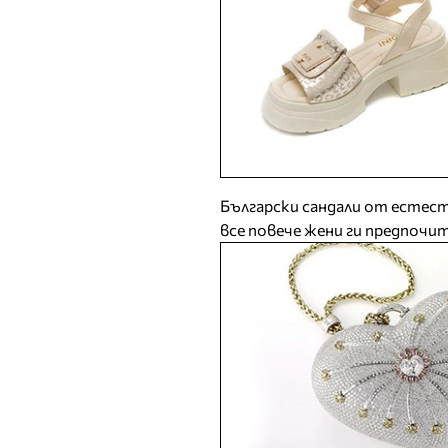
Български сандали от естес
все повече жени ги предпочи