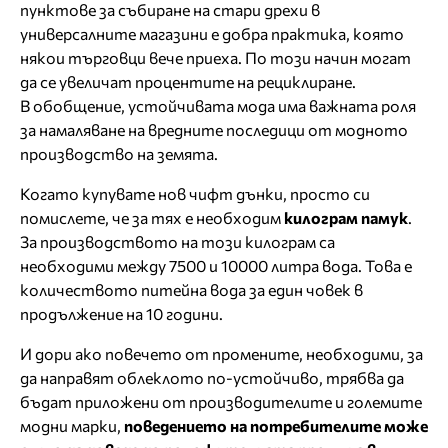
пунктове за събиране на стари дрехи в
универсалните магазини е добра практика, която
някои търговци вече приеха. По този начин могат
да се увеличат процентите на рециклиране.
В обобщение, устойчивата мода има важната роля
за намаляване на вредните последици от модното
производство на земята.
Когато купувате нов чифт дънки, просто си
помислете, че за тях е необходим
килограм памук
.
За производството на този килограм са
необходими между 7500 и 10000 литра вода. Това е
количеството питейна вода за един човек в
продължение на 10 години.
И дори ако повечето от промените, необходими, за
да направят облеклото по-устойчиво, трябва да
бъдат приложени от производителите и големите
модни марки,
поведението на потребителите може