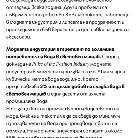
отпадъци всяка година. Други проблеми са
съвременното робство във фабриките, работещи
в модната индустрия и липсата на прозрачност и
проследимост във веригите за доставки на дрехи и
аксесоари.
Модната индустрия е третият по големина
потребител на вода в световен мащаб.
Според
доклада на
модната
Pulse of the Fashion Industry
индустрия в момента използва около 79 милиарда
кубически метра вода годишно, което
представлява
2% от целия добив на сладка вода в
световен мащаб
и една десета от цялата
промишлена вода.
Ето защо важна промяна в производството на
мода, влакна и текстил е да се сведе до минимум
използването на вода при производството на
облекла. На модната индустрия се падат и около
10% от глобалните емисии на въглерод.