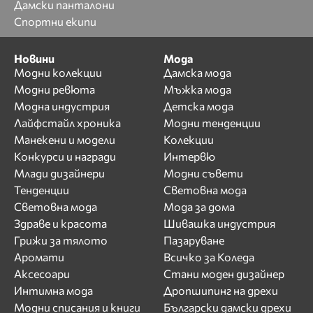
Дамски панталони
Спортни екипи
Новини
Мода
Модни колекции
Дамска мода
Модни ревюта
Мъжка мода
Модна индустрия
Детска мода
Лайфстайл хроника
Модни тенденции
Манекени и модели
Колекции
Конкурси и награди
Интервю
Млади дизайнери
Модни съвети
Тенденции
Световна мода
Световна мода
Мода за дома
Здраве и красота
Шивашка индустрия
Грижи за тялото
Пазаруване
Аромати
Всичко за Коледа
Аксесоари
Стани моден дизайнер
Интимна мода
Дропшипинг на дрехи
Модни списания и книги
Български дамски дрехи