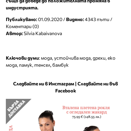
също да доведе до положителната промяна в
индустрията.
Публикувано:
01.09.2020 /
Видяно:
4343 пъти /
Коментари (0)
Автор:
Silvia Kabaivanova
Ключови думи
:
мода
,
устойчива мода
,
дрехи
,
еко
мода
,
памук
,
тенсел
,
бамбук
Следвайте ни в Инстаграм
|
Следвайте ни във
Facebook