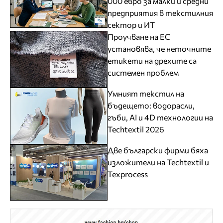
000 евро за малки и средни
предприятия в текстилния
сектор и ИТ
Проучване на ЕС
установява, че неточните
етикети на дрехите са
системен проблем
Умният текстил на
бъдещето: водорасли,
гъби, AI и 4D технологии на
Techtextil 2026
Две български фирми бяха
изложители на Techtextil и
Texprocess