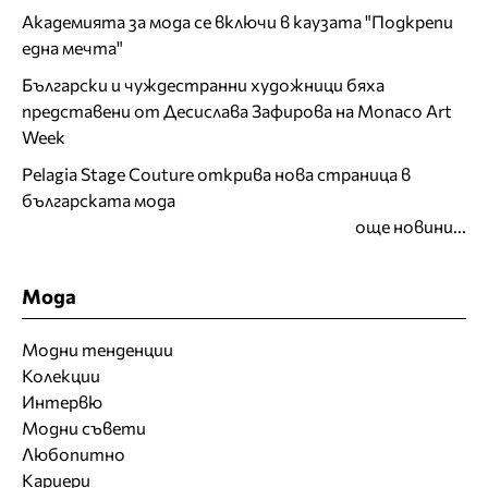
Академията за мода се включи в каузата "Подкрепи
една мечта"
Български и чуждестранни художници бяха
представени от Десислава Зафирова на Monaco Art
Week
Pelagia Stage Couture открива нова страница в
българската мода
още новини...
Мода
Модни тенденции
Колекции
Интервю
Модни съвети
Любопитно
Кариери