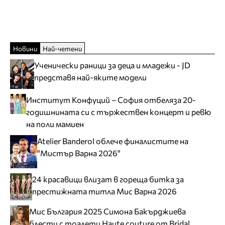
Новини
Най-четени
Ученически раници за деца и младежи - JD
представя най-яките модели
Институт Конфуций – София отбеляза 20-
годишнината си с тържествен концерт и ревю
на поли мамиен
Atelier Banderol облече финалистите на
"Мистър Варна 2026"
24 красавици влизат в гореща битка за
престижната титла Мис Варна 2026
Мис България 2025 Симона Бакърджиева
блести с тоалети Haute couture от Bridal