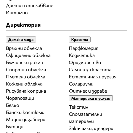
Диети и отслабване
Интимно
Директория
Дамска мода
Красота
Връхни облекла
Парфюмерия
Официални облекла
Козметика
Булчински рокли
Фризьорство
Спортни облекла
Салони за красота
Плетени облекла
Естетична хирургия
Кожени облекла
Солариуми
Рисувана коприна
Фитнес и здраве
Чорапогащи
Материали и услуги
Бельо
Текстил
Бански костюми
Спомагателни
Модни дизайнери
материали
Бутици
Закачалки, щендери