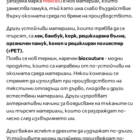
запазена марка
тенсел
) е нов материал, който
замества памука, тъй като има слабо въздействие
върху околната среда по време на производството.
Други устойчиви материали, които трябва да се
търсят, са
лен, бамбук, корк, рециклирана вълна,
органичен памук, коноп и рециклиран полиестер
(rPET).
Появи се нов термин, наречен
biocouture
- модни
продукти, които са направени от по-устойчиви на
околната среда материали. Някои компании се
стремят да използват при производството на
текстилни отпадъци от дърво, плодове и други
естествени материали. Други изпробват
алтернативни начини за боядисване на тъканите си
или търсят материали, които се разграждат по-
лесно след изхвърлянето им.
Друг важен аспект е дрехите да издържат по-дълго.
Устойчивите модни дизайнери произвеждат по-