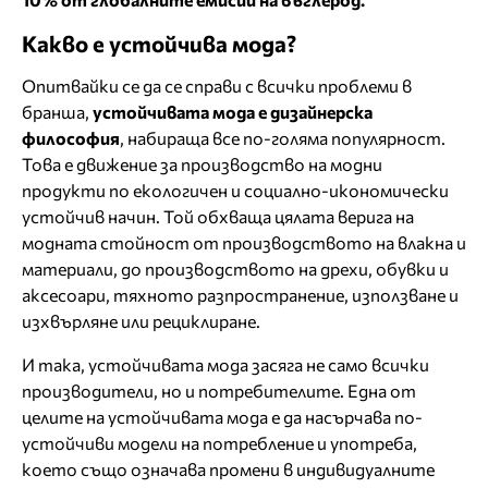
Какво е устойчива мода?
Опитвайки се да се справи с всички проблеми в
бранша,
устойчивата мода е дизайнерска
философия
, набираща все по-голяма популярност.
Това е движение за производство на модни
продукти по екологичен и социално-икономически
устойчив начин. Той обхваща цялата верига на
модната стойност от производството на влакна и
материали, до производството на дрехи, обувки и
аксесоари, тяхното разпространение, използване и
изхвърляне или рециклиране.
И така, устойчивата мода засяга не само всички
производители, но и потребителите. Една от
целите на устойчивата мода е да насърчава по-
устойчиви модели на потребление и употреба,
което също означава промени в индивидуалните