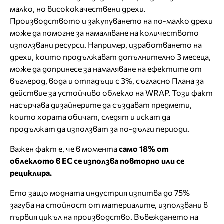
малко, но висококачествени дрехи.
Производството и закупуването на по-малко дрехи
може да помогне за намаляване на количеството
използвани ресурси. Например, изработването на
дрехи, които продължават допълнително 3 месеца,
може да допринесе за намаляване на ефектите от
въглерод, вода и отпадъци с 3%, съгласно Плана за
действие за устойчиво облекло на WRAP. Този факт
насърчава дизайнерите да създават предмети,
които хората обичат, следят и искат да
продължат да използват за по-дълги периоди.
Важен факт е, че в момента
само 18% от
облеклото в ЕС се използва повторно или се
рециклира.
Ето защо модната индустрия изпитва до 75%
загуба на стойност от материалите, използвани в
първия цикъл на производство. Въвеждането на