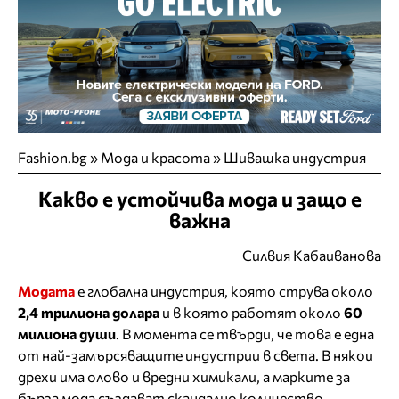
Fashion.bg
»
Мода и красота
»
Шивашка индустрия
Какво е устойчива мода и защо е
важна
Силвия Кабаиванова
Модата
е глобална индустрия, която струва около
2,4 трилиона долара
и в която работят около
60
милиона души
. В момента се твърди, че това е една
от най-замърсяващите индустрии в света. В някои
дрехи има олово и вредни химикали, а марките за
бърза мода създават скандално количество