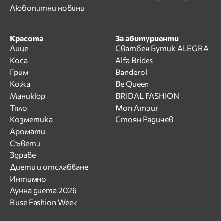
Любопитни новини
Красота
За абитуриенти
Лице
Сватбен Бутик ALEGRA
Коса
Alfa Brides
Грим
Banderol
Кожа
Be Queen
Маникюр
BRIDAL FASHION
Тяло
Mon Amour
Козметика
Стоян Радичев
Аромати
Съвети
Здраве
Диети и отслабване
Интимно
Лунна диета 2026
Ruse Fashion Week