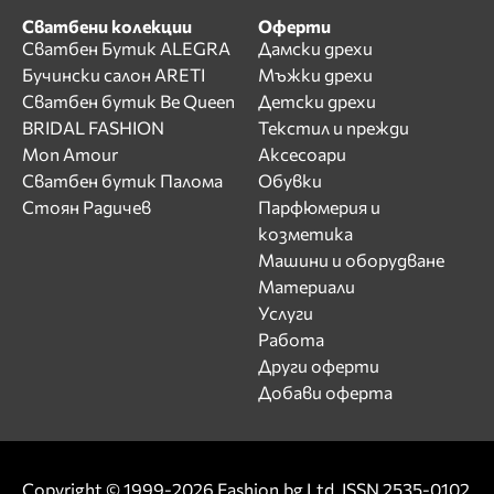
Сватбени колекции
Оферти
Сватбен Бутик ALEGRA
Дамски дрехи
Бучински салон ARETI
Мъжки дрехи
Сватбен бутик Be Queen
Детски дрехи
BRIDAL FASHION
Текстил и прежди
Mon Amour
Аксесоари
Сватбен бутик Палома
Обувки
Стоян Радичев
Парфюмерия и
козметика
Машини и оборудване
Материали
Услуги
Работа
Други оферти
Добави оферта
Copyright © 1999-2026 Fashion.bg Ltd. ISSN 2535-0102