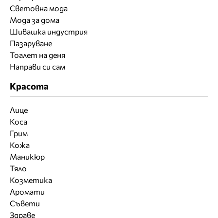
Световна мода
Мода за дома
Шивашка индустрия
Пазаруване
Тоалет на деня
Направи си сам
Красота
Лице
Коса
Грим
Кожа
Маникюр
Тяло
Козметика
Аромати
Съвети
Здраве