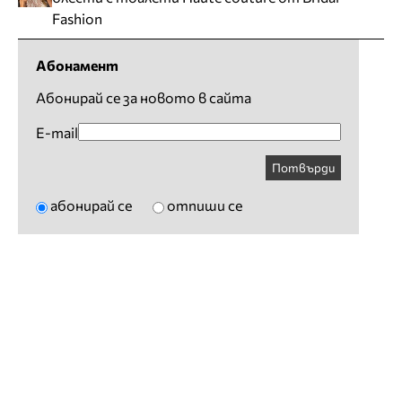
Fashion
Абонамент
Абонирай се за новото в сайта
E-mail
Потвърди
абонирай се
отпиши се