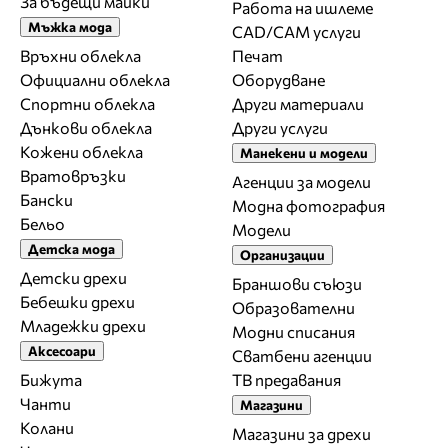
За бъдещи майки
Работа на ишлеме
Мъжка мода
CAD/CAM услуги
Връхни облекла
Печат
Официални облекла
Оборудване
Спортни облекла
Други материали
Дънкови облекла
Други услуги
Кожени облекла
Манекени и модели
Вратовръзки
Агенции за модели
Бански
Модна фотография
Бельо
Модели
Детска мода
Организации
Детски дрехи
Браншови съюзи
Бебешки дрехи
Образователни
Младежки дрехи
Модни списания
Аксесоари
Сватбени агенции
Бижута
ТВ предавания
Чанти
Магазини
Колани
Магазини за дрехи