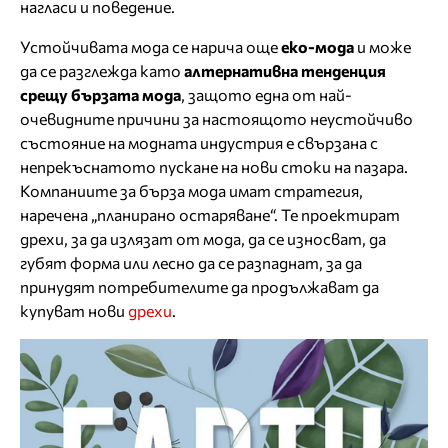
нагласи и поведение.
Устойчивата мода се нарича още
еко-мода
и може
да се разглежда като
алтернативна тенденция
срещу бързата мода
, защото една от най-
очевидните причини за настоящото неустойчиво
състояние на модната индустрия е свързана с
непрекъснатото пускане на нови стоки на пазара.
Компаниите за бърза мода имат стратегия,
наречена „планирано остаряване“. Те проектират
дрехи, за да излязат от мода, да се износват, да
губят форма или лесно да се разпаднат, за да
принудят потребителите да продължават да
купуват нови
дрехи
.